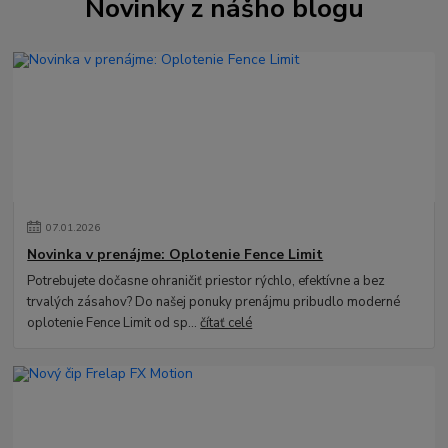
Novinky z nášho blogu
07
.
01
.
2026
Novinka v prenájme: Oplotenie Fence Limit
Potrebujete dočasne ohraničiť priestor rýchlo, efektívne a bez
trvalých zásahov? Do našej ponuky prenájmu pribudlo moderné
oplotenie Fence Limit od sp...
čítať celé