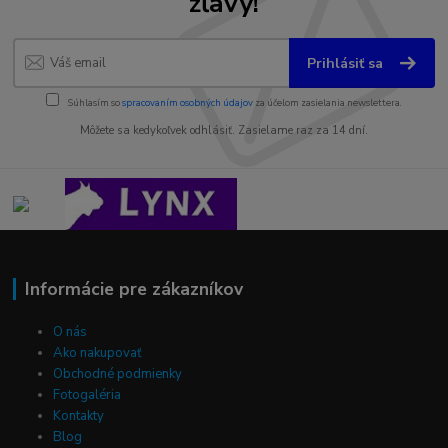
zľavy!
Prihlásiť sa
Súhlasím so
spracovaním osobných údajov
za účelom zasielania newslettera.
Môžete sa kedykoľvek odhlásiť. Zasielame raz za 14 dní.
Informácie pre zákazníkov
O nás
Ako nakupovať
Obchodné podmienky
Fotogaléria
Kontakty
Blog