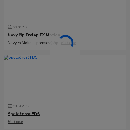
29
.
10
.
2025
Nový čip Frelap FX Motion
Nový FxMotion : prémiový čip.
čítať celé
23
.
04
.
2025
Spoločnosť FDS
čítať celé