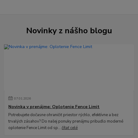
Novinky z nášho blogu
07
.
01
.
2026
Novinka v prenájme: Oplotenie Fence Limit
Potrebujete dočasne ohraničiť priestor rýchlo, efektívne a bez
trvalých zásahov? Do našej ponuky prenájmu pribudlo moderné
oplotenie Fence Limit od sp...
čítať celé