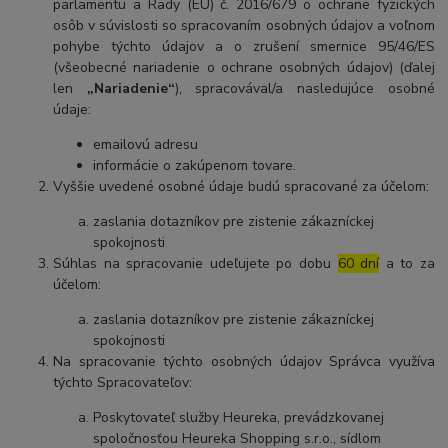
parlamentu a Rady (EÚ) č. 2016/679 o ochrane fyzických
osôb v súvislosti so spracovaním osobných údajov a voľnom
pohybe týchto údajov a o zrušení smernice 95/46/ES
(všeobecné nariadenie o ochrane osobných údajov) (ďalej
len
„Nariadenie“
), spracovával/a nasledujúce osobné
údaje:
emailovú adresu
informácie o zakúpenom tovare.
Vyššie uvedené osobné údaje budú spracované za účelom:
zaslania dotazníkov pre zistenie zákazníckej
spokojnosti
Súhlas na spracovanie udeľujete po dobu
60 dní
a to za
účelom:
zaslania dotazníkov pre zistenie zákazníckej
spokojnosti
Na spracovanie týchto osobných údajov Správca využíva
týchto Spracovateľov:
Poskytovateľ služby Heureka, prevádzkovanej
spoločnosťou Heureka Shopping s.r.o., sídlom