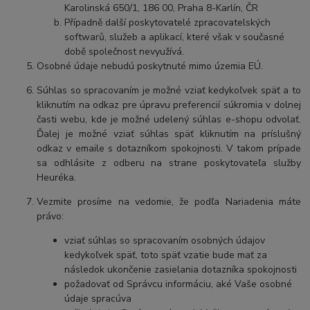
Karolinská 650/1, 186 00, Praha 8-Karlín, ČR
Případně další poskytovatelé zpracovatelských
softwarů, služeb a aplikací, které však v současné
době společnost nevyužívá.
Osobné údaje nebudú poskytnuté mimo územia EÚ.
Súhlas so spracovaním je možné vziať kedykoľvek späť a to
kliknutím na odkaz pre úpravu preferencií súkromia v dolnej
časti webu, kde je možné udelený súhlas e-shopu odvolať.
Ďalej je možné vziať súhlas späť kliknutím na príslušný
odkaz v emaile s dotazníkom spokojnosti. V takom prípade
sa odhlásite z odberu na strane poskytovateľa služby
Heuréka.
Vezmite prosíme na vedomie, že podľa Nariadenia máte
právo:
vziať súhlas so spracovaním osobných údajov
kedykoľvek späť, toto späť vzatie bude mať za
následok ukončenie zasielania dotazníka spokojnosti
požadovať od Správcu informáciu, aké Vaše osobné
údaje spracúva