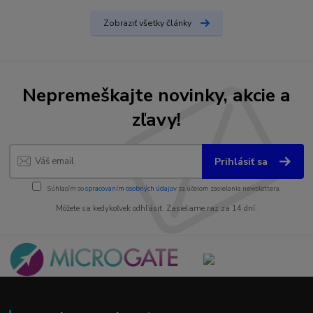
Zobraziť všetky články
Nepremeškajte novinky, akcie a
zľavy!
Prihlásiť sa
Súhlasím so
spracovaním osobných údajov
za účelom zasielania newslettera.
Môžete sa kedykoľvek odhlásiť. Zasielame raz za 14 dní.