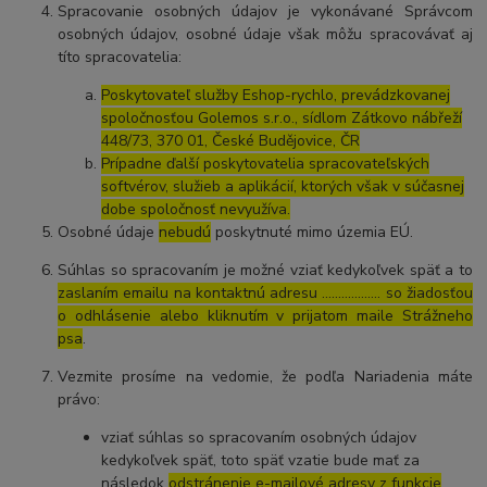
Spracovanie osobných údajov je vykonávané Správcom
osobných údajov, osobné údaje však môžu spracovávať aj
títo spracovatelia:
Poskytovateľ služby Eshop-rychlo, prevádzkovanej
spoločnosťou Golemos s.r.o., sídlom Zátkovo nábřeží
448/73, 370 01, České Budějovice, ČR
Prípadne ďalší poskytovatelia spracovateľských
softvérov, služieb a aplikácií, ktorých však v súčasnej
dobe spoločnosť nevyužíva.
Osobné údaje
nebudú
poskytnuté mimo územia EÚ.
Súhlas so spracovaním je možné vziať kedykoľvek späť a to
zaslaním emailu na kontaktnú adresu ..……………. so žiadosťou
o odhlásenie alebo kliknutím v prijatom maile Strážneho
psa
.
Vezmite prosíme na vedomie, že podľa Nariadenia máte
právo:
vziať súhlas so spracovaním osobných údajov
kedykoľvek späť, toto späť vzatie bude mať za
následok
odstránenie e-mailové adresy z funkcie