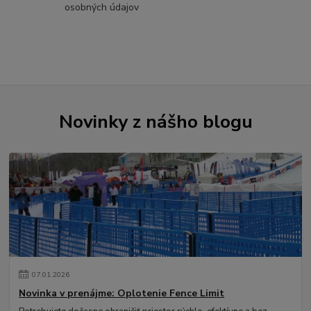
osobných údajov
Novinky z nášho blogu
07
.
01
.
2026
Novinka v prenájme: Oplotenie Fence Limit