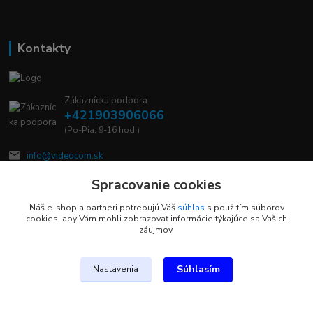
Kontakty
Zákaznícka podpora
+421903906066
(Po-Pia, 9-16 hod.)
info@videocom.sk
Spracovanie cookies
Náš e-shop a partneri potrebujú Váš
súhlas
s použitím súborov
cookies, aby Vám mohli zobrazovať informácie týkajúce sa Vašich
záujmov.
Upravit sběr cookies.
Súhlasím
Nastavenia
Vytvorené na
Eshop-rychlo.sk