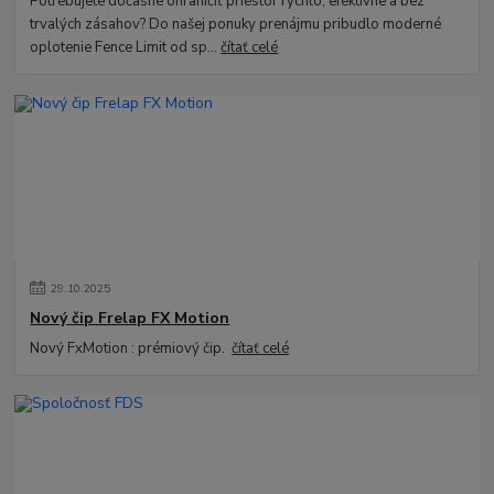
Potrebujete dočasne ohraničiť priestor rýchlo, efektívne a bez
trvalých zásahov? Do našej ponuky prenájmu pribudlo moderné
oplotenie Fence Limit od sp...
čítať celé
29
.
10
.
2025
Nový čip Frelap FX Motion
Nový FxMotion : prémiový čip.
čítať celé