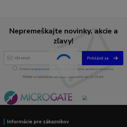
Nepremeškajte novinky, akcie a
zľavy!
Prihlásiť sa
Súhlasím so
spracovaním osobných údajov
za účelom zasielania newslettera.
Môžete sa kedykoľvek odhlásiť. Zasielame raz za 14 dní.
Informácie pre zákazníkov