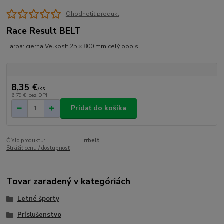
Ohodnotiť produkt
Race Result BELT
Farba: cierna Velkost: 25 × 800 mm
celý popis
8,35 €
/
ks
6,79 €
bez DPH
Pridať do košíka
Číslo produktu:
rrbelt
Strážiť cenu / dostupnosť
Tovar zaradený v kategóriách
Letné športy
Príslušenstvo