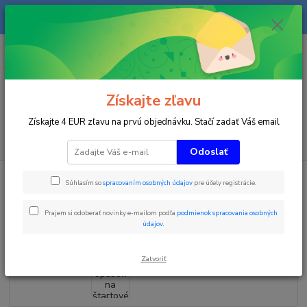
Na našom eshope sa priebežne pracuje a tovar sa priebežne dopĺňa. radi
Vás obslúžime i telefonicky na +421 911 906 066.
0
ks
+421903906066
za
0 €
(Po-Pia, 9-16 hod.)
Menu
Získajte zľavu
Získajte 4 EUR zľavu na prvú objednávku. Stačí zadať Váš email
Hľadať
Odoslať
Úvod
Letné športy
BELT- opasok na štartové čísla
Súhlasím so
spracovaním osobných údajov
pre účely registrácie.
BELT- opasok na štartové čísla
Prajem si odoberať novinky e-mailom podľa
podmienok spracovania osobných
údajov
.
Zatvoriť