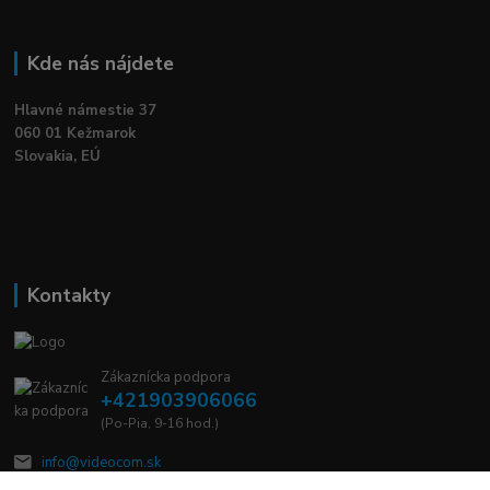
Kde nás nájdete
Hlavné námestie 37
060 01 Kežmarok
Slovakia, EÚ
Kontakty
Zákaznícka podpora
+421903906066
(Po-Pia, 9-16 hod.)
info@videocom.sk