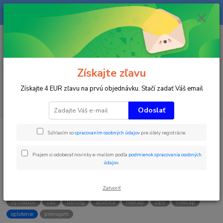
Na našom eshope sa priebežne pracuje a tovar sa priebežne dopĺňa. radi
Vás obslúžime i telefonicky na +421 911 906 066.
0
ks
+421903906066
za
0 €
(Po-Pia, 9-16 hod.)
Menu
Získajte zľavu
Získajte 4 EUR zľavu na prvú objednávku. Stačí zadať Váš email
Hľadať
Odoslať
Súhlasím so
spracovaním osobných údajov
pre účely registrácie.
Kategórie blogu
Prajem si odoberať novinky e-mailom podľa
podmienok spracovania osobných
údajov
.
Štítky blogu
Zatvoriť
meranie
sport
timing
slovakia
časov
spracovanie
výsledkov
čas
tréning
atletika
freelap
čipy
Freelap
oplotenie
prenajom