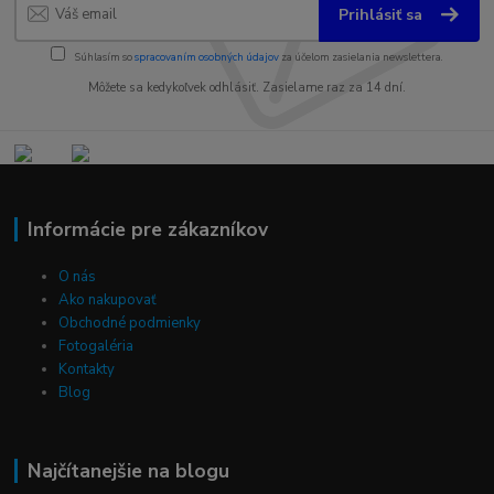
Prihlásiť sa
Súhlasím so
spracovaním osobných údajov
za účelom zasielania newslettera.
Môžete sa kedykoľvek odhlásiť. Zasielame raz za 14 dní.
Informácie pre zákazníkov
O nás
Ako nakupovať
Obchodné podmienky
Fotogaléria
Kontakty
Blog
Najčítanejšie na blogu