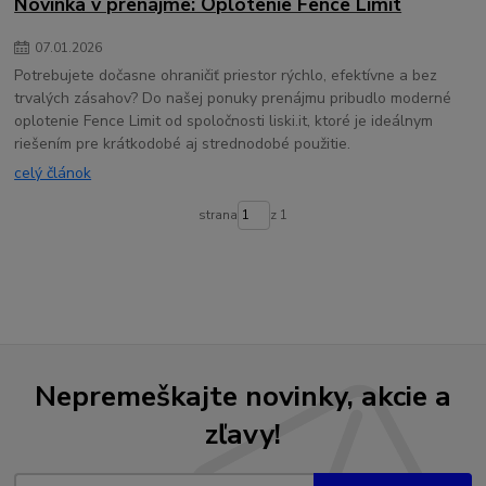
Novinka v prenájme: Oplotenie Fence Limit
07
.
01
.
2026
Potrebujete dočasne ohraničiť priestor rýchlo, efektívne a bez
trvalých zásahov? Do našej ponuky prenájmu pribudlo moderné
oplotenie Fence Limit od spoločnosti liski.it, ktoré je ideálnym
riešením pre krátkodobé aj strednodobé použitie.
celý článok
strana
z 1
Nepremeškajte novinky, akcie a
zľavy!