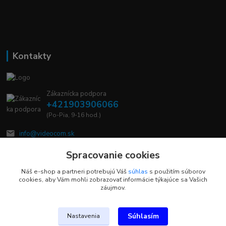
Kontakty
Zákaznícka podpora
+421903906066
(Po-Pia, 9-16 hod.)
info@videocom.sk
Spracovanie cookies
Náš e-shop a partneri potrebujú Váš
súhlas
s použitím súborov
cookies, aby Vám mohli zobrazovať informácie týkajúce sa Vašich
záujmov.
Upravit sběr cookies.
Súhlasím
Nastavenia