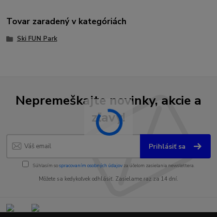
Tovar zaradený v kategóriách
Ski FUN Park
Nepremeškajte novinky, akcie a
zľavy!
Prihlásiť sa
Súhlasím so
spracovaním osobných údajov
za účelom zasielania newslettera.
Môžete sa kedykoľvek odhlásiť. Zasielame raz za 14 dní.