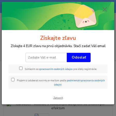
Na našom eshope sa priebežne pracuje a tovar sa priebežne dopĺňa. radi
Vás obslúžime i telefonicky na +421 911 906 066.
0
ks
+421903906066
za
0 €
(Po-Pia, 9-16 hod.)
Menu
Získajte zľavu
Získajte 4 EUR zľavu na prvú objednávku. Stačí zadať Váš email
Hľadať
Odoslať
Úvod
Zimné športy
Ski FUN Park
Carousel - kolotoč s voliteľným
Súhlasím so
spracovaním osobných údajov
pre účely registrácie.
dizajnom so zvukovým efektom
Carousel - kolotoč s voliteľným
Prajem si odoberať novinky e-mailom podľa
podmienok spracovania osobných
údajov
.
dizajnom so zvukovým efektom
Zatvoriť