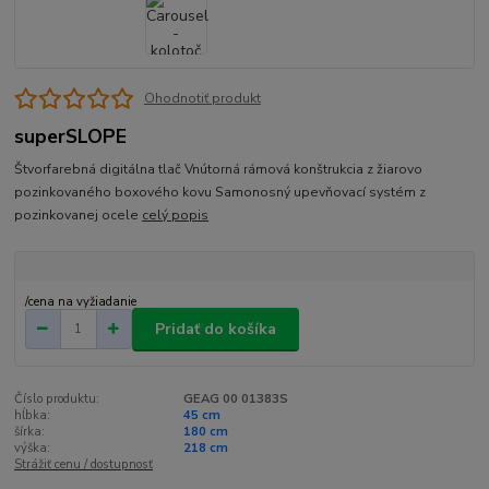
Ohodnotiť produkt
superSLOPE
Štvorfarebná digitálna tlač Vnútorná rámová konštrukcia z žiarovo
pozinkovaného boxového kovu Samonosný upevňovací systém z
pozinkovanej ocele
celý popis
/
cena na vyžiadanie
Pridať do košíka
Číslo produktu:
GEAG 00 01383S
hĺbka:
45 cm
šírka:
180 cm
výška:
218 cm
Strážiť cenu / dostupnosť