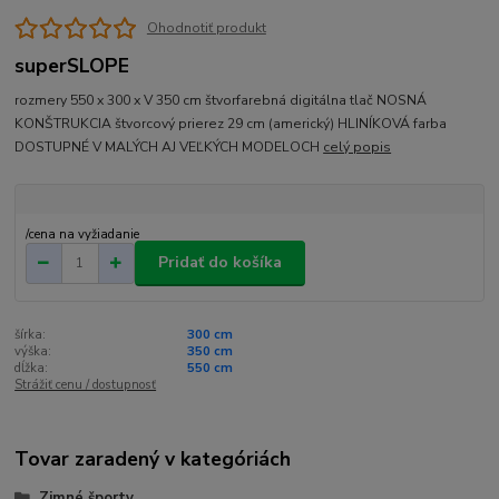
Ohodnotiť produkt
superSLOPE
rozmery 550 x 300 x V 350 cm štvorfarebná digitálna tlač NOSNÁ
KONŠTRUKCIA štvorcový prierez 29 cm (americký) HLINÍKOVÁ farba
DOSTUPNÉ V MALÝCH AJ VEĽKÝCH MODELOCH
celý popis
/
cena na vyžiadanie
Pridať do košíka
šírka:
300 cm
výška:
350 cm
dĺžka:
550 cm
Strážiť cenu / dostupnosť
Tovar zaradený v kategóriách
Zimné športy