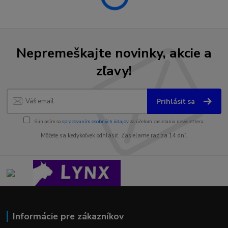
Nepremeškajte novinky, akcie a
zľavy!
Prihlásiť sa
Súhlasím so
spracovaním osobných údajov
za účelom zasielania newslettera.
Môžete sa kedykoľvek odhlásiť. Zasielame raz za 14 dní.
Informácie pre zákazníkov