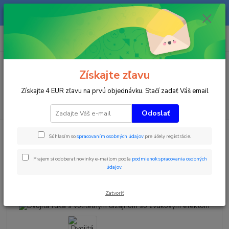
Na našom eshope sa priebežne pracuje a tovar sa priebežne dopĺňa. radi
Vás obslúžime i telefonicky na +421 911 906 066.
0
ks
+421903906066
za
0 €
(Po-Pia, 9-16 hod.)
Menu
Získajte zľavu
Získajte 4 EUR zľavu na prvú objednávku. Stačí zadať Váš email
Hľadať
Odoslať
Úvod
Zimné športy
Ski FUN Park
Dvojitá ruka s voliteľným dizajnom
Súhlasím so
spracovaním osobných údajov
pre účely registrácie.
so zvukovým efektom
Dvojitá ruka s voliteľným
Prajem si odoberať novinky e-mailom podľa
podmienok spracovania osobných
údajov
.
dizajnom so zvukovým efektom
Zatvoriť