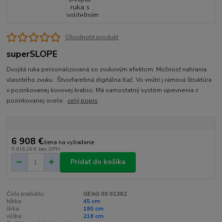
Ohodnotiť produkt
superSLOPE
Dvojitá ruka personalizovaná so zvukovým efektom. Možnosť nahrania
vlasntého zvuku. Štvorfarebná digitálna tlač. Vo vnútri j rámová štruktúra
v pozinkovanej kovovej krabici. Má samostatný systém upevnenia z
pozinkovanej ocele.
celý popis
6 908 €
/
cena na vyžiadanie
5 616,26 €
bez DPH
Pridať do košíka
Číslo produktu:
GEAG 00 01382
hĺbka:
45 cm
šírka:
180 cm
výška:
218 cm