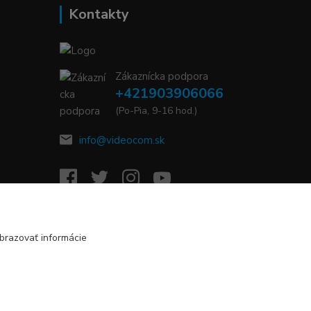
Kontakty
Zákaznícka podpora
+421903906066
(Po-Pia, 9-16 hod.)
info@videocom.sk
brazovať informácie