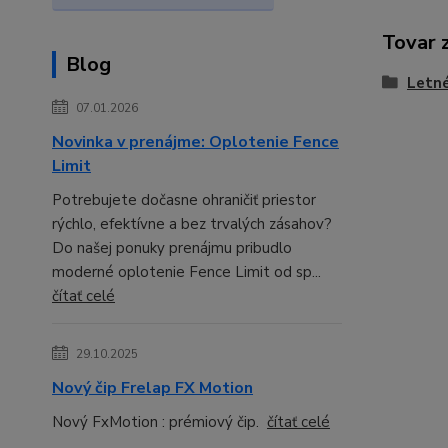
Tovar 
Blog
Letné
07.01.2026
Novinka v prenájme: Oplotenie Fence
Limit
Potrebujete dočasne ohraničiť priestor
rýchlo, efektívne a bez trvalých zásahov?
Do našej ponuky prenájmu pribudlo
moderné oplotenie Fence Limit od sp...
čítať celé
29.10.2025
Nový čip Frelap FX Motion
Nový FxMotion : prémiový čip.
čítať celé