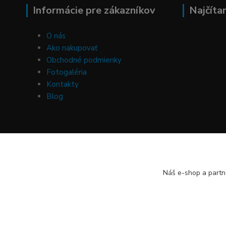
Informácie pre zákazníkov
Najčíta
O nás
Ako nakupovať
Obchodné podmienky
Fotogaléria
Kontakty
Blog
Náš e-shop a partn