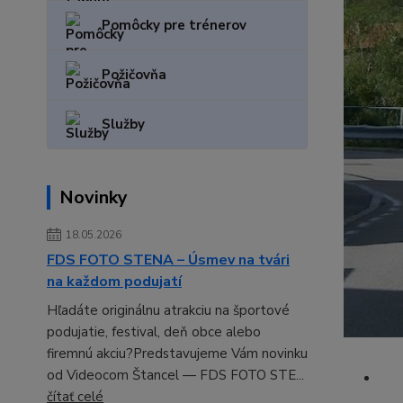
Pomôcky pre trénerov
Požičovňa
Služby
Novinky
18.05.2026
FDS FOTO STENA – Úsmev na tvári
na každom podujatí
Hľadáte originálnu atrakciu na športové
podujatie, festival, deň obce alebo
firemnú akciu?Predstavujeme Vám novinku
od Videocom Štancel — FDS FOTO STE...
čítať celé