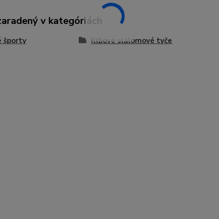
zaradený v kategóriách
 športy
Klbové slalomové tyče