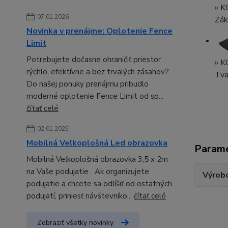
»
K
07.01.2026
Zák
Novinka v prenájme: Oplotenie Fence
Limit
Potrebujete dočasne ohraničiť priestor
»
K
rýchlo, efektívne a bez trvalých zásahov?
Tva
Do našej ponuky prenájmu pribudlo
moderné oplotenie Fence Limit od sp...
čítať celé
02.01.2025
Mobilná Veľkoplošná Led obrazovka
Param
Mobilná Veľkoplošná obrazovka 3,5 x 2m
na Vaše podujatie Ak organizujete
Výrob
podujatie a chcete sa odlíšiť od ostatných
podujatí, priniesť návštevníko...
čítať celé
Zobraziť všetky novinky