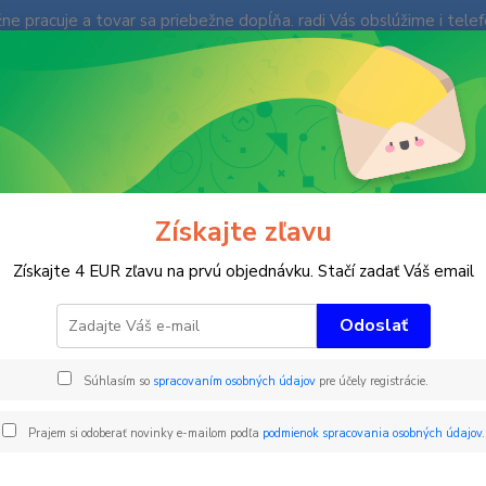
e pracuje a tovar sa priebežne dopĺňa. radi Vás obslúžime i tele
enky
Fotogaléria
Ochrana súkromia
Kontakty
Blog
Neviet
Hľadať
+421
(Po-Pi
imné športy
Slalomové tyče
Klbové slalomové tyče
Flexibilná 
Získajte zľavu
ibilná tyč - mechanický pánt - 
Získajte 4 EUR zľavu na prvú objednávku. Stačí zadať Váš email
Odoslať
TYČE 
Súhlasím so
spracovaním osobných údajov
pre účely registrácie.
Prajem si odoberať novinky e-mailom podľa
podmienok spracovania osobných údajov
.
Far