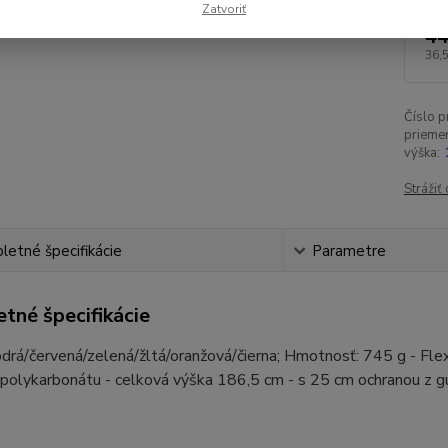
Zatvoriť
44
36,
Číslo p
priemer
výška:
Strážiť
etné špecifikácie
Parametre
tné špecifikácie
drá/červená/zelená/žltá/oranžová/čierna; Hmotnosť: 745 g - Flex
polykarbonátu - celková výška 186,5 cm - s 25 cm ochranou z g