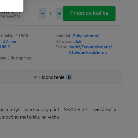
,90 €
/
ks
Pridať do košíka
50 €
bez DPH
roduktu:
11500
materiál:
Polycarbonát
:
27 mm
Výrobca:
LIski
186,5
Farba:
modrá/červená/zelená/
žltá/oranžová/čierna
 cenu / dostupnosť
Hodnotenie
0
ibilná tyč - mechanický pánt - SKATE 27 - zvislá tyč ø
umového materiálu na vrchu