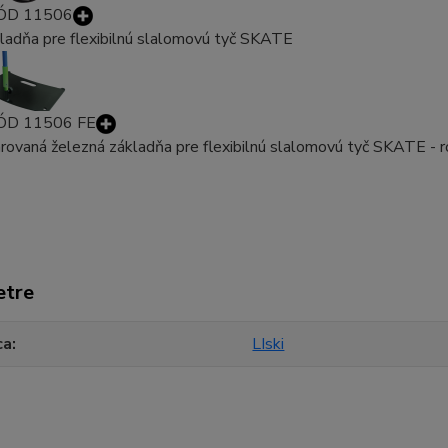
ÓD 11506
ladňa pre flexibilnú slalomovú tyč SKATE
ÓD 11506 FE
rovaná železná základňa pre flexibilnú slalomovú tyč SKATE - 
etre
ca
LIski