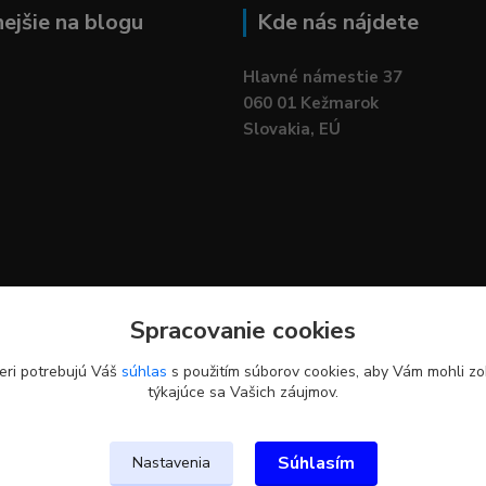
nejšie na blogu
Kde nás nájdete
Hlavné námestie 37
060 01 Kežmarok
Slovakia, EÚ
Spracovanie cookies
eri potrebujú Váš
súhlas
s použitím súborov cookies, aby Vám mohli zo
týkajúce sa Vašich záujmov.
Upravit sběr cookies.
Súhlasím
Nastavenia