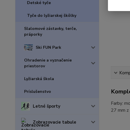
Detské tyče
Tyče do lyžiarskej škôlky
Slalomové zástavky, terče,
práporky
Ski FUN Park
Ohradenie a vyznačenie
priestorov
Kompl
Lyžiarská škola
Komple
Príslušenstvo
Farby: mo
Letné športy
27 mm z 
Zobrazovacie tabule