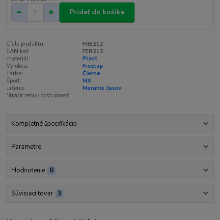
Pridať do košíka
Číslo produktu:
FRE212
EAN kód:
FER212
materiál:
Plast
Výrobca:
Freelap
Farba:
Čierna
Šport:
MX
určenie:
Meranie časov
Strážiť cenu / dostupnosť
Kompletné špecifikácie
Parametre
Hodnotenie
0
Súvisiaci tovar
3