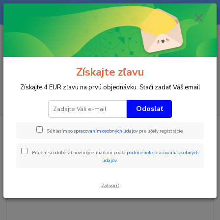
Na našom eshope sa priebežne pracuje a tovar sa priebežne dopĺňa. radi
Vás obslúžime i telefonicky na +421 911 906 066.
0
ks
+421903906066
za
0 €
(Po-Pia, 9-16 hod.)
Menu
Získajte zľavu
Získajte 4 EUR zľavu na prvú objednávku. Stačí zadať Váš email
Hľadať
Odoslať
Úvod
Časomiery
Tréningové časomiery
Príslušentvo k čipovej
Súhlasím so
spracovaním osobných údajov
pre účely registrácie.
časomiere
Freelap Space unit base
Freelap Space unit base
Prajem si odoberať novinky e-mailom podľa
podmienok spracovania osobných
údajov
.
Zatvoriť