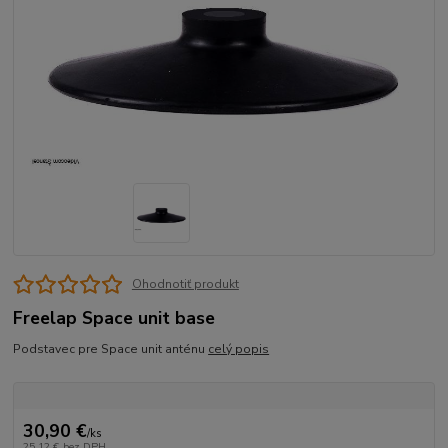
Ohodnotiť produkt
Freelap Space unit base
Podstavec pre Space unit anténu
celý popis
30,90 €
/
ks
25,12 €
bez DPH