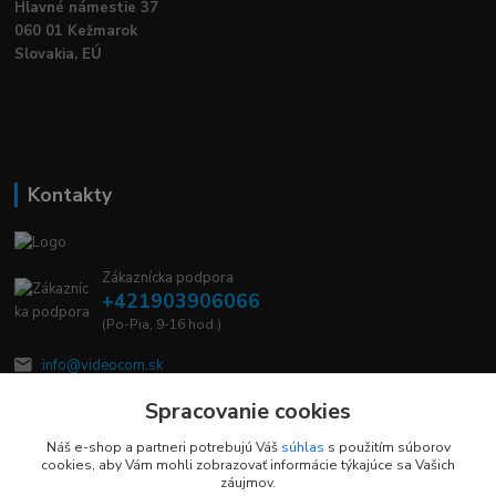
Hlavné námestie 37
060 01 Kežmarok
Slovakia, EÚ
Kontakty
Zákaznícka podpora
+421903906066
(Po-Pia, 9-16 hod.)
info@videocom.sk
Spracovanie cookies
Náš e-shop a partneri potrebujú Váš
súhlas
s použitím súborov
cookies, aby Vám mohli zobrazovať informácie týkajúce sa Vašich
záujmov.