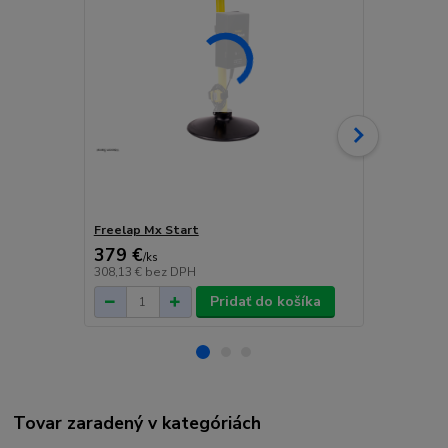
Freelap Mx Start
Freelap PO
379 €
379 €
/
ks
/
ks
308,13 €
bez DPH
308,13 €
bez
Pridať do košíka
Tovar zaradený v kategóriách