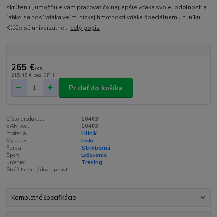
skrúteniu, umožňuje vám pracovať čo najlepšie vďaka svojej odolnosti a
ľahko sa nosí vďaka veľmi nízkej hmotnosti vďaka špeciálnemu hliníku.
Kľúče sú univerzálne...
celý popis
265 €
/
ks
215,45 €
bez DPH
Pridať do košíka
Číslo produktu:
10403
EAN kód:
10403
materiál:
Hliník
Výrobca:
LIski
Farba:
Strieborná
Šport:
Lyžovanie
určenie:
Tréning
Strážiť cenu / dostupnosť
Kompletné špecifikácie