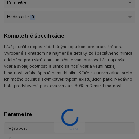
Parametre
Hodnotenie
0
Kompletné špecifikácie
Kľúč je určite nepostrádateľným doplnkom pre prácu trénera.
Vyrobené s ohľadom na najmenšie detaily, zo špeciálneho hliníka
odolného proti skrúteniu, umožňuje vám pracovať čo najlepšie
vďaka svojej odolnosti a ľahko sa nosí vďaka veľmi nízkej
hmotnosti vďaka špeciálnemu hliníku. Kľúče sú univerzálne, preto
ich možno použiť s akýmkoľvek typom existujúcich palíc. Nedávno
bola predstavená plastová verzia s 30% znížením hmotnosti!
Parametre
Výrobca
LIski