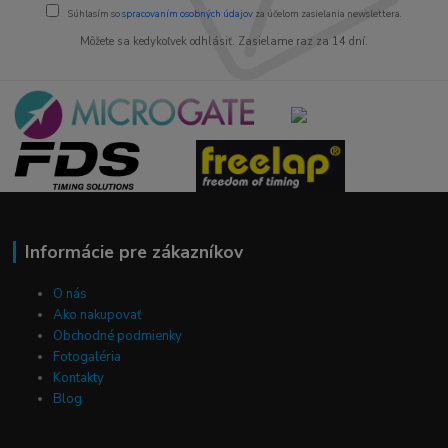
Súhlasím so
spracovaním osobných údajov
za účelom zasielania newslettera.
Môžete sa kedykoľvek odhlásiť. Zasielame raz za 14 dní.
Informácie pre zákazníkov
O nás
Ako nakupovať
Obchodné podmienky
Fotogaléria
Kontakty
Blog