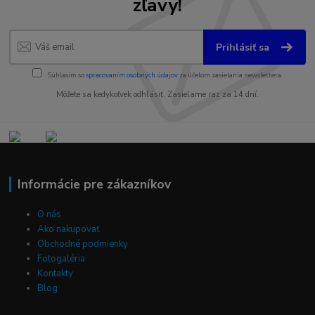
zľavy!
Prihlásiť sa
Súhlasím so
spracovaním osobných údajov
za účelom zasielania newslettera.
Môžete sa kedykoľvek odhlásiť. Zasielame raz za 14 dní.
Informácie pre zákazníkov
O nás
Ako nakupovať
Obchodné podmienky
Fotogaléria
Kontakty
Blog