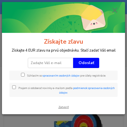
Na našom eshope sa priebežne pracuje a tovar sa priebežne dopĺňa. radi
Vás obslúžime i telefonicky na +421 911 906 066.
0
ks
+421903906066
za
0 €
(Po-Pia, 9-16 hod.)
Menu
Získajte zľavu
Získajte 4 EUR zľavu na prvú objednávku. Stačí zadať Váš email
Hľadať
Odoslať
Úvod
Zimné športy
Ski FUN Park
Horizontálny terč - prispôsobiteľný
Súhlasím so
spracovaním osobných údajov
pre účely registrácie.
Horizontálny terč -
Prajem si odoberať novinky e-mailom podľa
podmienok spracovania osobných
prispôsobiteľný
údajov
.
Zatvoriť