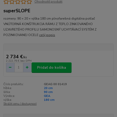
Ohodnotiť produkt
superSLOPE
rozmery: 90 × 20 × výška 180 cm plnofarebná digitálna potlač
VNÚTORNÁ KONŠTRUKCIA RÁMU Z TEPLO ZINKOVANÉHO
UZAVRETÉHO PROFILU SAMONOSNÝ UCHYTÁVACÍ SYSTÉM Z
POZINKOVANEJ OCELE
celý popis
2 734 €
/
ks
2 222,76 €
bez DPH
Pridať do košíka
Číslo produktu:
GEAG 00 01419
hĺbka:
20 cm
šírka:
90 cm
Výrobca:
GEA
výška:
180 cm
Strážiť cenu / dostupnosť