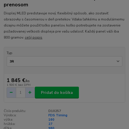
prenosom
Displej MLED predstavuje nový, flexibilný spôsob, ako zostaviť
obrazovky s časomierou v deň pretekov. Vďaka ľahkému a modulárnemu
dizajnu môžete použiť toľko panelov, koľko potrebujete na zostavenie
požadovanej veľkosti displeja pre vašu udalosť. Každý panel váži iba
800 gramov.
celý popis
Typ
1 845 €
/
ks
1 500 €
bez DPH
Pridať do košíka
Číslo produktu:
D10257
Výrobca:
FDS Timing
výška:
160
hrúbka:
27
dĺžka:
980