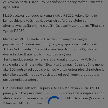
celkového počtu 8 modulov. Viacnásobné riadky možno umiestniť
aj na seba.
MLED využíva jednoduchú komunikáciu RS232, vďaka čomu je
kompatibilný s väčšinou časovacích softvérov alebo sa
alternatívne spája priamo s vaším časovacím zariadením TBox cez
výstup RS232.
Máme tiež MLED (model 20) so zabudovaným rádiovým
prijímačom. Pôvodne navrhnutý tak, aby spolupracoval s naším
TBox-Radio model 41 a aplikáciou Smart-Chrono IOS, otvára
dvere širokej škále nových možností a vývoja.
Tento modul zdieľa rovnakú sieť ako naše fotobunky WIRC a
svoje údaje prijíma z rádia TBox, ktoré sa nachádza ideálne menej
ako 100 metrov od seba s priamou viditeľnosťou (dosiahnuteľné je
niekoľko stoviek metrov v závislosti od podmienok prostredia a
umiestnenia zariadenia) .
FDS navrhuje základnú súpravu „MLED-3S“ obsahujúcu 3 MLED
panely, hliníkový montážny rám, prepojovací kábel a napájací zdroj
alebo bezdrôtové riešenie „MLED-3R“ s 1 MLED-rádiom (Master) a
2 bežnými MLED modulmi.