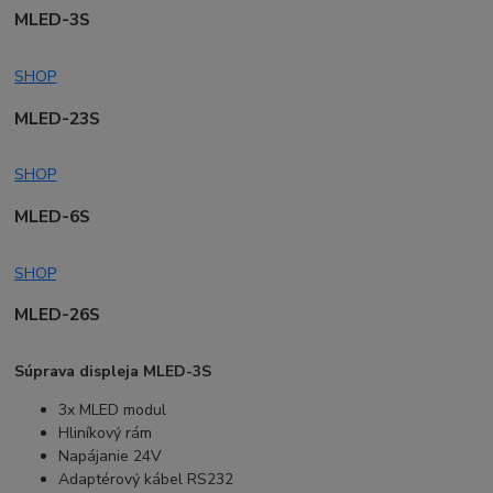
MLED-3S
SHOP
MLED-23S
SHOP
MLED-6S
SHOP
MLED-26S
Súprava displeja MLED-3S
3x MLED modul
Hliníkový rám
Napájanie 24V
Adaptérový kábel RS232