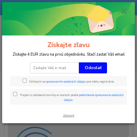
Na našom eshope sa priebežne pracuje a tovar sa priebežne dopĺňa. radi
Vás obslúžime i telefonicky na +421 911 906 066.
0
ks
+421903906066
za
0 €
(Po-Pia, 9-16 hod.)
Menu
Získajte zľavu
Získajte 4 EUR zľavu na prvú objednávku. Stačí zadať Váš email
Hľadať
Odoslať
Úvod
Zobrazovacie tabule
MLED 3R
Súhlasím so
spracovaním osobných údajov
pre účely registrácie.
MLED 3R
Prajem si odoberať novinky e-mailom podľa
podmienok spracovania osobných
údajov
.
Zatvoriť