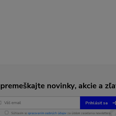
premeškajte novinky, akcie a zľa
Prihlásiť sa
Súhlasím so
spracovaním osobných údajov
za účelom zasielania newslettera.