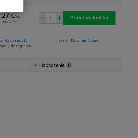
,27 €
/
ks
Pridať do košíka
€
bez DPH
a:
Race result
určenie:
Meranie časov
 cenu / dostupnosť
Hodnotenie
0