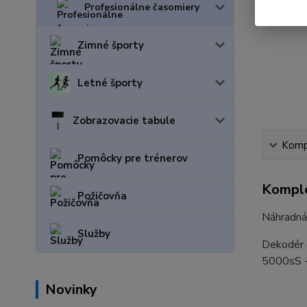
Profesionálne časomiery
Zimné športy
Letné športy
Zobrazovacie tabule
Kompl
Pomôcky pre trénerov
Komple
Požičovňa
Náhradná
Služby
Dekodér 
5000sS -
Novinky