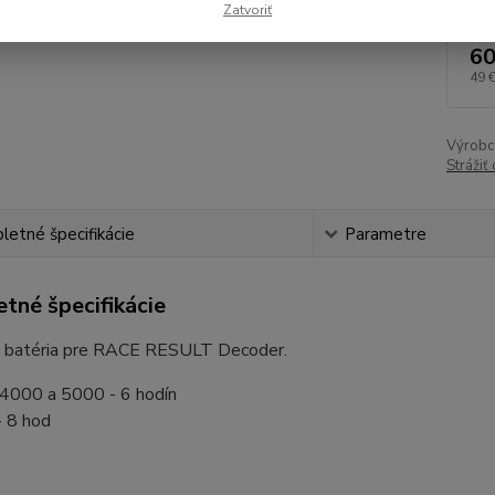
Zatvoriť
60
49 
Výrobc
Strážiť
etné špecifikácie
Parametre
tné špecifikácie
 batéria pre RACE RESULT Decoder.
4000 a 5000 - 6 hodín
 8 hod