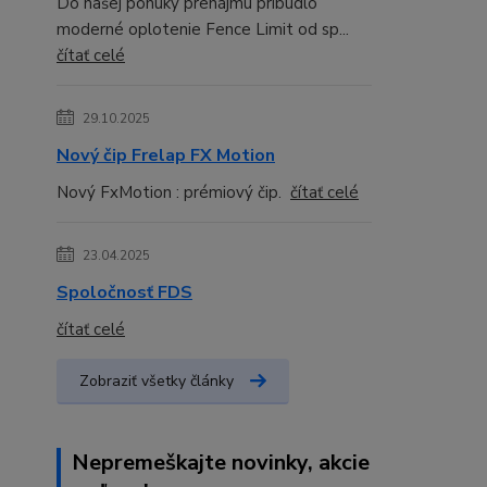
Do našej ponuky prenájmu pribudlo
moderné oplotenie Fence Limit od sp...
čítať celé
29.10.2025
Nový čip Frelap FX Motion
Nový FxMotion : prémiový čip.
čítať celé
23.04.2025
Spoločnosť FDS
čítať celé
Zobraziť všetky články
Nepremeškajte novinky, akcie