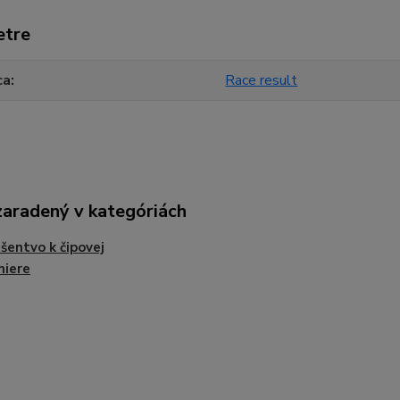
etre
ca
Race result
zaradený v kategóriách
ušentvo k čipovej
miere