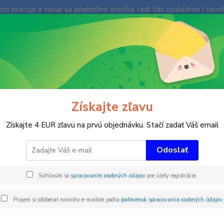
e pracuje a tovar sa priebežne dopĺňa. radi Vás obslúžime i tele
enky
Fotogaléria
Ochrana súkromia
Kontakty
Blog
Neviet
Hľadať
+421
(Po-Pi
Časomiery
Tréningové časomiery
Príslušentvo k čipovej časomiere
Získajte zľavu
adná batéria RRS 15Ah - 12 Vol
Získajte 4 EUR zľavu na prvú objednávku. Stačí zadať Váš email
Odoslať
RRS 
Súhlasím so
spracovaním osobných údajov
pre účely registrácie.
Náhrad
- 6 ho
Prajem si odoberať novinky e-mailom podľa
podmienok spracovania osobných údajov
.