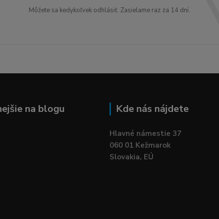
Môžete sa kedykoľvek odhlásiť. Zasielame raz za 14 dní.
nejšie na blogu
Kde nás nájdete
Hlavné námestie 37
060 01 Kežmarok
Slovakia, EÚ