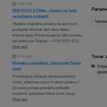
18.05.2026
Param
FDS FOTO STENA – Úsmev na tvári
na každom podujatí
Výrob
Hľadáte originálnu atrakciu na športové
podujatie, festival, deň obce alebo
firemnú akciu?Predstavujeme Vám novinku
od Videocom Štancel — FDS FOTO STE...
čítať celé
Tovar 
07.01.2026
Novinka v prenájme: Oplotenie Fence
Prísl
Limit
časo
Potrebujete dočasne ohraničiť priestor
rýchlo, efektívne a bez trvalých zásahov?
Do našej ponuky prenájmu pribudlo
moderné oplotenie Fence Limit od sp...
čítať celé