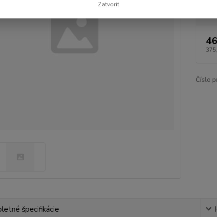
Tva
Zatvoriť
46
375
Číslo p
etné špecifikácie