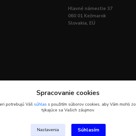
Hlavné námestie 37
060 01 Kežmarok
Slovakia, EÚ
Spracovanie cookies
eri potrebujú Váš
súhlas
s použitím súborov cookies, aby Vám mohli zo
týkajúce sa Vašich záujmov.
Upravit sběr cookies.
Súhlasím
Nastavenia