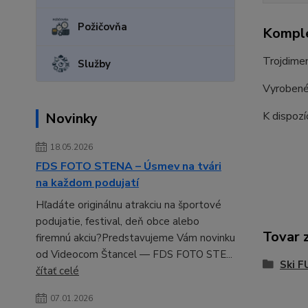
Požičovňa
Komple
Trojdimen
Služby
Vyrobené 
K dispozí
Novinky
18.05.2026
FDS FOTO STENA – Úsmev na tvári
na každom podujatí
Hľadáte originálnu atrakciu na športové
podujatie, festival, deň obce alebo
Tovar 
firemnú akciu?Predstavujeme Vám novinku
od Videocom Štancel — FDS FOTO STE...
Ski F
čítať celé
07.01.2026