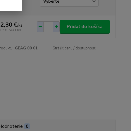
r_typ
2,30 €
/
ks
Pridať do košíka
,85 €
bez DPH
roduktu:
GEAG 00 01
Strážiť cenu / dostupnosť
Hodnotenie
0