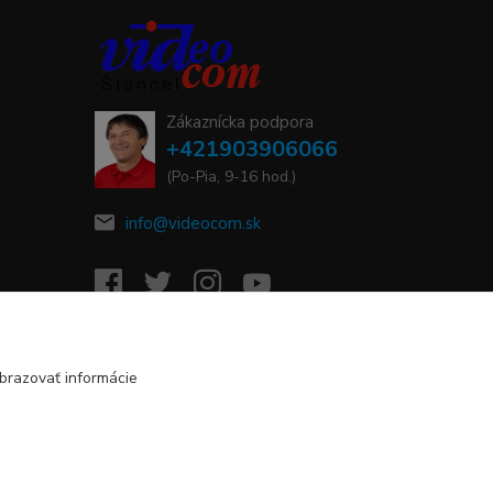
Zákaznícka podpora
+421903906066
(Po-Pia, 9-16 hod.)
info@videocom.sk
brazovať informácie