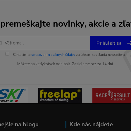
premeškajte novinky, akcie a zľa
Prihlásiť sa
Súhlasím so
spracovaním osobných údajov
za účelom zasielania newslettera.
Môžete sa kedykoľvek odhlásiť. Zasielame raz za 14 dní.
nejšie na blogu
Kde nás nájdete