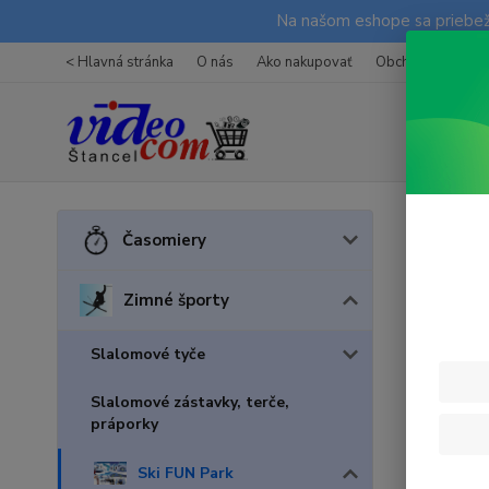
Na našom eshope sa priebežn
< Hlavná stránka
O nás
Ako nakupovať
Obchodné podmi
Úvod
Z
Časomiery
obkr
Zimné športy
Slalomové tyče
Slalomové zástavky, terče,
práporky
Ski FUN Park