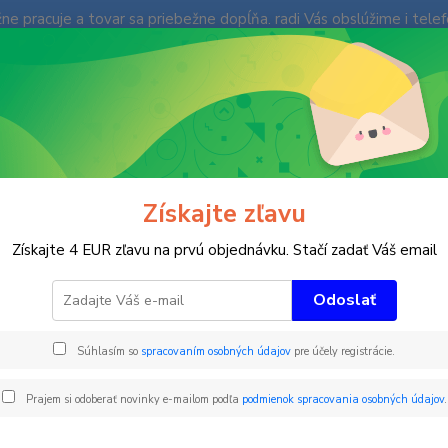
e pracuje a tovar sa priebežne dopĺňa. radi Vás obslúžime i tele
enky
Fotogaléria
Ochrana súkromia
Kontakty
Blog
Neviet
Hľadať
+421
(Po-Pi
imné športy
Ski FUN Park
obkročný prvok
Získajte zľavu
očný prvok
Získajte 4 EUR zľavu na prvú objednávku. Stačí zadať Váš email
Odoslať
Trojdi
Súhlasím so
spracovaním osobných údajov
pre účely registrácie.
Vyroben
skúter
Prajem si odoberať novinky e-mailom podľa
podmienok spracovania osobných údajov
.