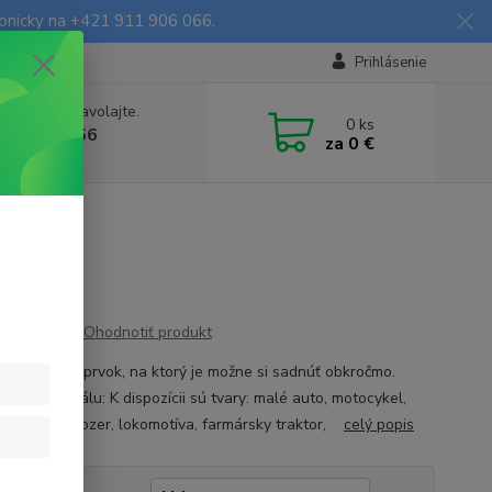
fonicky na +421 911 906 066.
Prihlásenie
e si rady? Zavolajte.
0
ks
903906066
za
0 €
a, 9-16 hod.)
Ohodnotiť produkt
menzionálny prvok, na ktorý je možne si sadnúť obkročmo.
é z materiálu: K dispozícii sú tvary: malé auto, motocykel,
, vláčik, buldozer, lokomotíva, farmársky traktor,
celý popis