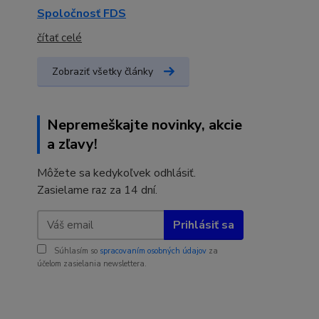
Spoločnosť FDS
čítať celé
Zobraziť všetky články
Nepremeškajte novinky, akcie
a zľavy!
Môžete sa kedykoľvek odhlásiť.
Zasielame raz za 14 dní.
Prihlásiť sa
Súhlasím so
spracovaním osobných údajov
za
účelom zasielania newslettera.