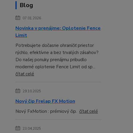
Blog
07.01.2026
Novinka v prenájme: Oplotenie Fence
Limit
Potrebujete dočasne ohraničiť priestor
rýchlo, efektívne a bez trvalých zásahov?
Do našej ponuky prenájmu pribudlo
moderné oplotenie Fence Limit od sp...
čítať celé
29.10.2025
Nový čip Frelap FX Motion
Nový FxMotion : prémiový čip.
čítať celé
23.04.2025