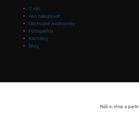
O nás
Ako nakupovať
Obchodné podmienky
Fotogaléria
Kontakty
Blog
Náš e-shop a partn