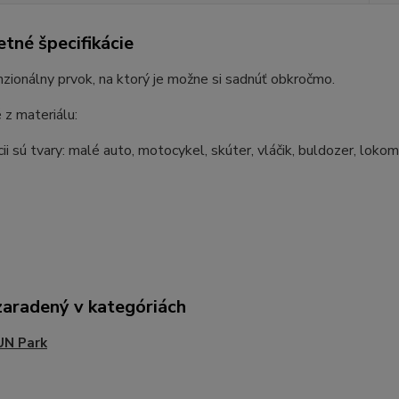
tné špecifikácie
zionálny prvok, na ktorý je možne si sadnúť obkročmo.
z materiálu:
cii sú tvary: malé auto, motocykel, skúter, vláčik, buldozer, loko
zaradený v kategóriách
UN Park