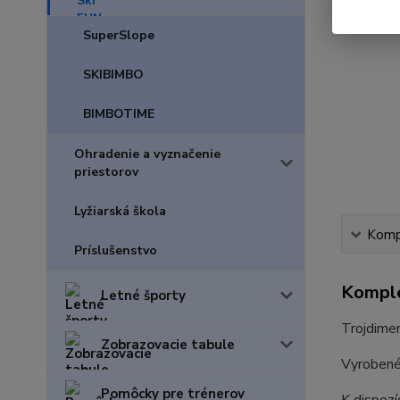
SuperSlope
SKIBIMBO
BIMBOTIME
Ohradenie a vyznačenie
priestorov
Lyžiarská škola
Kompl
Príslušenstvo
Komple
Letné športy
Trojdimen
Zobrazovacie tabule
Vyrobené 
Pomôcky pre trénerov