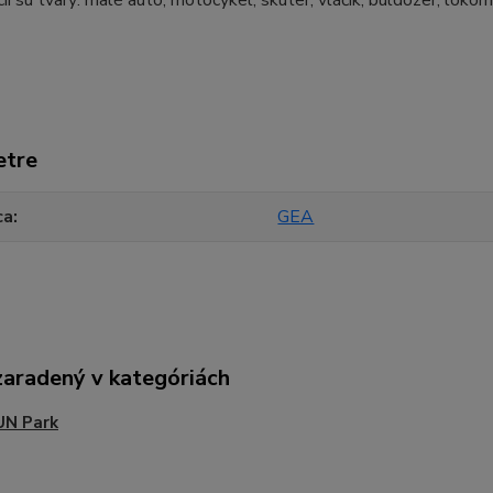
cii sú tvary: malé auto, motocykel, skúter, vláčik, buldozer, loko
etre
ca
GEA
zaradený v kategóriách
UN Park