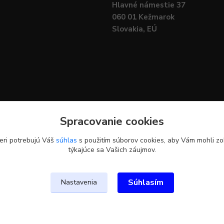
Hlavné námestie 37
060 01 Kežmarok
Slovakia, EÚ
Spracovanie cookies
eri potrebujú Váš
súhlas
s použitím súborov cookies, aby Vám mohli zo
týkajúce sa Vašich záujmov.
Upravit sběr cookies.
Súhlasím
Nastavenia