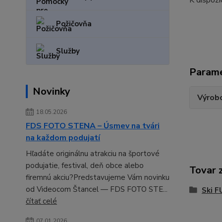
K dispozí
Požičovňa
Služby
Param
Novinky
Výrob
18.05.2026
FDS FOTO STENA – Úsmev na tvári
na každom podujatí
Hľadáte originálnu atrakciu na športové
podujatie, festival, deň obce alebo
Tovar 
firemnú akciu?Predstavujeme Vám novinku
od Videocom Štancel — FDS FOTO STE...
Ski F
čítať celé
07.01.2026