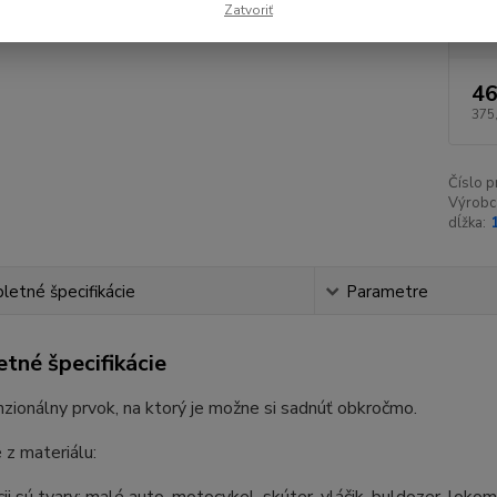
Tva
Zatvoriť
46
375
Číslo p
Výrobc
dĺžka:
etné špecifikácie
Parametre
tné špecifikácie
zionálny prvok, na ktorý je možne si sadnúť obkročmo.
z materiálu: