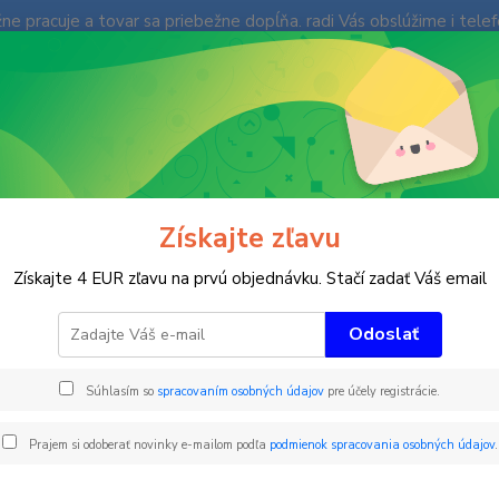
e pracuje a tovar sa priebežne dopĺňa. radi Vás obslúžime i tele
enky
Fotogaléria
Ochrana súkromia
Kontakty
Blog
Neviet
Hľadať
+421
(Po-Pi
imné športy
Ski FUN Park
obkročný prvok
Získajte zľavu
očný prvok
Získajte 4 EUR zľavu na prvú objednávku. Stačí zadať Váš email
Odoslať
Trojdi
Súhlasím so
spracovaním osobných údajov
pre účely registrácie.
Vyroben
skúter
Prajem si odoberať novinky e-mailom podľa
podmienok spracovania osobných údajov
.