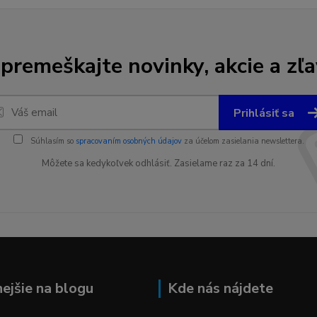
premeškajte novinky, akcie a zľa
Prihlásiť sa
Súhlasím so
spracovaním osobných údajov
za účelom zasielania newslettera.
Môžete sa kedykoľvek odhlásiť. Zasielame raz za 14 dní.
nejšie na blogu
Kde nás nájdete