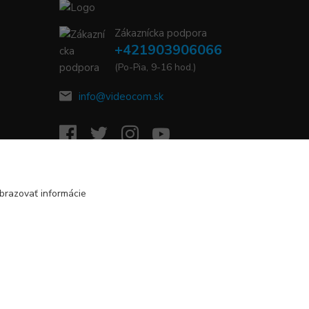
Zákaznícka podpora
+421903906066
(Po-Pia, 9-16 hod.)
info@videocom.sk
brazovať informácie
Vytvorené na
Eshop-rychlo.sk