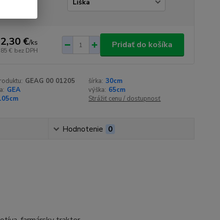
r_typ
2,30 €
/
ks
Pridať do košíka
,85 €
bez DPH
roduktu:
GEAG 00 01205
šírka:
30cm
a:
GEA
výška:
65cm
105cm
Strážiť cenu / dostupnosť
Hodnotenie
0