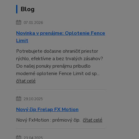
Blog
07.01.2026
Novinka v prenájme: Oplotenie Fence
Limit
Potrebujete dočasne ohraničiť priestor
rýchlo, efektívne a bez trvalých zásahov?
Do našej ponuky prenájmu pribudlo
moderné oplotenie Fence Limit od sp...
čítať celé
29.10.2025
Nový čip Frelap FX Motion
Nový FxMotion : prémiový čip.
čítať celé
23.04.2025