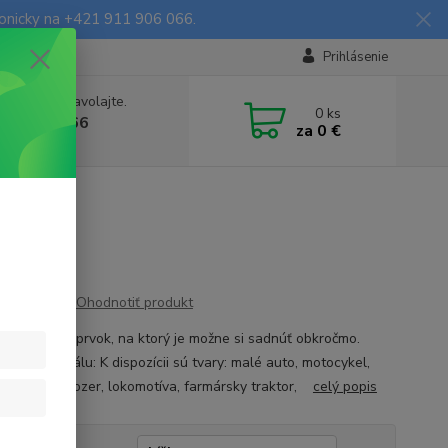
fonicky na +421 911 906 066.
Prihlásenie
e si rady? Zavolajte.
0
ks
903906066
za
0 €
a, 9-16 hod.)
Ohodnotiť produkt
menzionálny prvok, na ktorý je možne si sadnúť obkročmo.
é z materiálu: K dispozícii sú tvary: malé auto, motocykel,
, vláčik, buldozer, lokomotíva, farmársky traktor,
celý popis