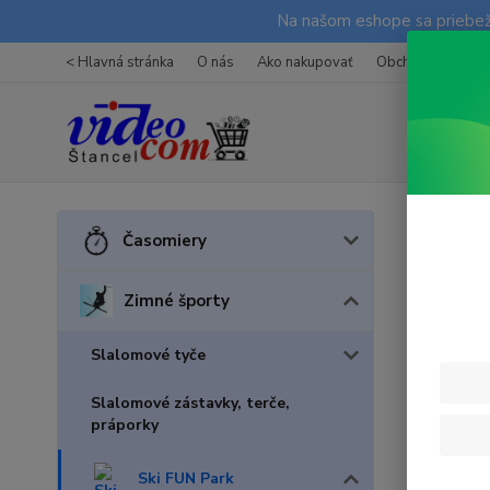
Na našom eshope sa priebežn
< Hlavná stránka
O nás
Ako nakupovať
Obchodné podmi
Úvod
Z
Časomiery
obkr
Zimné športy
Slalomové tyče
Slalomové zástavky, terče,
práporky
Ski FUN Park