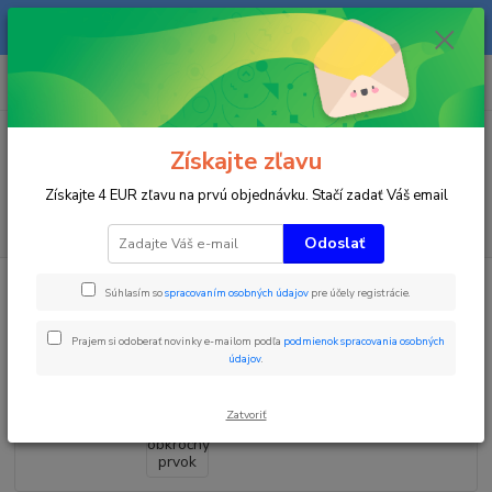
Na našom eshope sa priebežne pracuje a tovar sa priebežne dopĺňa. radi
Vás obslúžime i telefonicky na +421 911 906 066.
0
ks
+421903906066
za
0 €
(Po-Pia, 9-16 hod.)
Menu
Získajte zľavu
Získajte 4 EUR zľavu na prvú objednávku. Stačí zadať Váš email
Hľadať
Odoslať
Úvod
Zimné športy
Ski FUN Park
obkročný prvok
Súhlasím so
spracovaním osobných údajov
pre účely registrácie.
obkročný prvok
Prajem si odoberať novinky e-mailom podľa
podmienok spracovania osobných
údajov
.
Zatvoriť