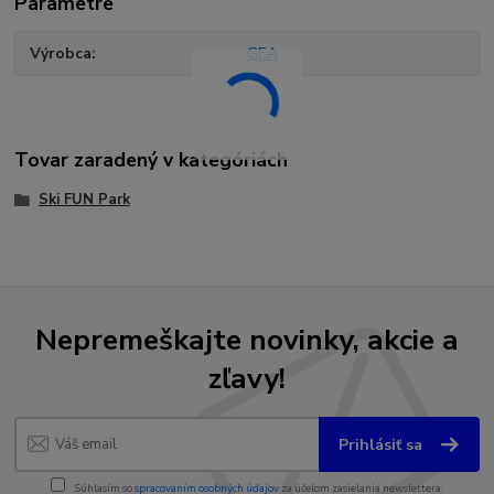
Parametre
Výrobca
GEA
Tovar zaradený v kategóriách
Ski FUN Park
Nepremeškajte novinky, akcie a
zľavy!
Prihlásiť sa
Súhlasím so
spracovaním osobných údajov
za účelom zasielania newslettera.