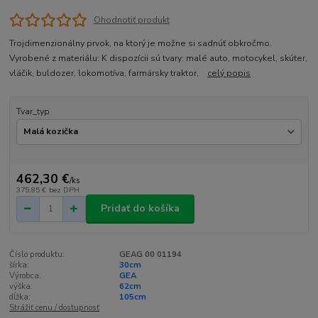
Ohodnotiť produkt
Trojdimenzionálny prvok, na ktorý je možne si sadnúť obkročmo.
Vyrobené z materiálu: K dispozícii sú tvary: malé auto, motocykel, skúter,
vláčik, buldozer, lokomotíva, farmársky traktor,
celý popis
Tvar_typ
462,30 €
/
ks
375,85 €
bez DPH
Pridať do košíka
Číslo produktu:
GEAG 00 01194
šírka:
30cm
Výrobca:
GEA
výška:
62cm
dĺžka:
105cm
Strážiť cenu / dostupnosť