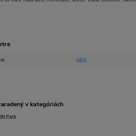
cii sú tvary: malé auto, motocykel, skúter, vláčik, buldozer, loko
etre
ca
GEA
zaradený v kategóriách
UN Park