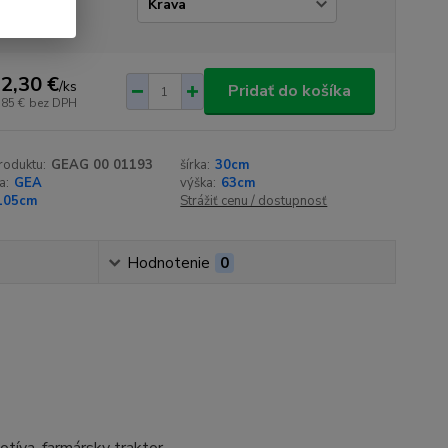
r_typ
2,30 €
/
ks
Pridať do košíka
,85 €
bez DPH
roduktu:
GEAG 00 01193
šírka:
30cm
a:
GEA
výška:
63cm
105cm
Strážiť cenu / dostupnosť
Hodnotenie
0