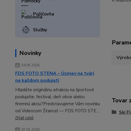
K dispozí
Požičovňa
Služby
Param
Novinky
Výrob
18.05.2026
FDS FOTO STENA – Úsmev na tvári
na každom podujatí
Hľadáte originálnu atrakciu na športové
podujatie, festival, deň obce alebo
Tovar 
firemnú akciu?Predstavujeme Vám novinku
od Videocom Štancel — FDS FOTO STE...
Ski F
čítať celé
07.01.2026