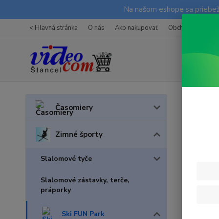
Na našom eshope sa priebežn
< Hlavná stránka
O nás
Ako nakupovať
Obchodné podmi
Úvod
Z
Časomiery
obkr
Zimné športy
Slalomové tyče
Slalomové zástavky, terče,
práporky
Ski FUN Park