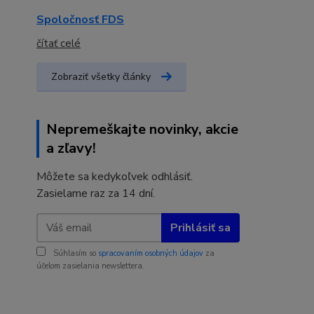
Spoločnosť FDS
čítať celé
Zobraziť všetky články
Nepremeškajte novinky, akcie
a zľavy!
Môžete sa kedykoľvek odhlásiť.
Zasielame raz za 14 dní.
Prihlásiť sa
Súhlasím so
spracovaním osobných údajov
za
účelom zasielania newslettera.