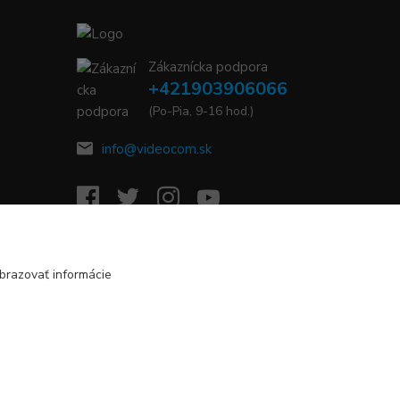
Zákaznícka podpora
+421903906066
(Po-Pia, 9-16 hod.)
info@videocom.sk
brazovať informácie
Vytvorené na
Eshop-rychlo.sk