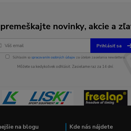
premeškajte novinky, akcie a zľa
Prihlásiť sa
Súhlasím so
spracovaním osobných údajov
za účelom zasielania newslettera.
Môžete sa kedykoľvek odhlásiť. Zasielame raz za 14 dní.
nejšie na blogu
Kde nás nájdete