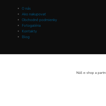
O nás
Ako nakupovať
Obchodné podmienky
Fotogaléria
Kontakty
Blog
Náš e-shop a partn