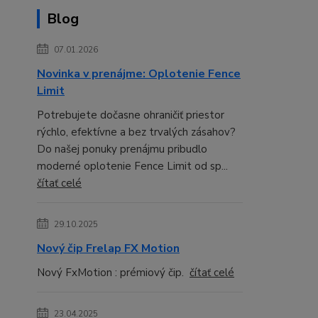
Blog
07.01.2026
Novinka v prenájme: Oplotenie Fence
Limit
Potrebujete dočasne ohraničiť priestor
rýchlo, efektívne a bez trvalých zásahov?
Do našej ponuky prenájmu pribudlo
moderné oplotenie Fence Limit od sp...
čítať celé
29.10.2025
Nový čip Frelap FX Motion
Nový FxMotion : prémiový čip.
čítať celé
23.04.2025