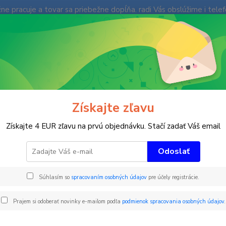
e pracuje a tovar sa priebežne dopĺňa. radi Vás obslúžime i tele
enky
Fotogaléria
Ochrana súkromia
Kontakty
Blog
Neviet
Hľadať
+421
(Po-Pi
imné športy
Ski FUN Park
obkročný prvok
Získajte zľavu
očný prvok
Získajte 4 EUR zľavu na prvú objednávku. Stačí zadať Váš email
Odoslať
Trojdi
Súhlasím so
spracovaním osobných údajov
pre účely registrácie.
Vyroben
skúter
Prajem si odoberať novinky e-mailom podľa
podmienok spracovania osobných údajov
.