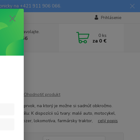
fonicky na +421 911 906 066.
Prihlásenie
e si rady? Zavolajte.
0
ks
903906066
za
0 €
a, 9-16 hod.)
Ohodnotiť produkt
menzionálny prvok, na ktorý je možne si sadnúť obkročmo.
é z materiálu: K dispozícii sú tvary: malé auto, motocykel,
, vláčik, buldozer, lokomotíva, farmársky traktor,
celý popis