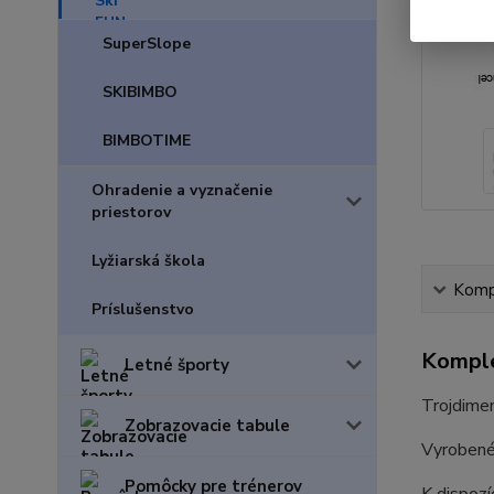
SuperSlope
SKIBIMBO
BIMBOTIME
Ohradenie a vyznačenie
priestorov
Lyžiarská škola
Kompl
Príslušenstvo
Komple
Letné športy
Trojdimen
Zobrazovacie tabule
Vyrobené 
Pomôcky pre trénerov