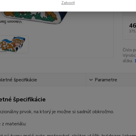
Tva
Zatvoriť
46
375
Číslo p
Výrobc
dĺžka:
etné špecifikácie
Parametre
tné špecifikácie
zionálny prvok, na ktorý je možne si sadnúť obkročmo.
z materiálu: