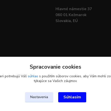
Hlavné námestie 37
060 01 Kežmarok
Slovakia, EÚ
Spracovanie cookies
eri potrebujú Váš
súhlas
s použitím súborov cookies, aby Vám mohli zo
týkajúce sa Vašich záujmov.
Upravit sběr cookies.
Súhlasím
Nastavenia