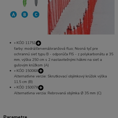
»
KÓD 11751
farby: modrá/červená/oranžová fluo; Nosná tyč pre
ochrannú sieť typu B - odporúča FIS - z polykarbonátu ø 35
mm, výška 250 cm s 2 nastaviteľnými hákmi na sieť a
guľovým krúžkom (A)
»
KÓD 15006X
Alternatívne verzie: Skrutkovací objímkový krúžok výška
11,5 cm (B)
»
KÓD 15007X
Alternatívna verzia: Rebrovaná objímka Ø 35 mm (C)
Parametre