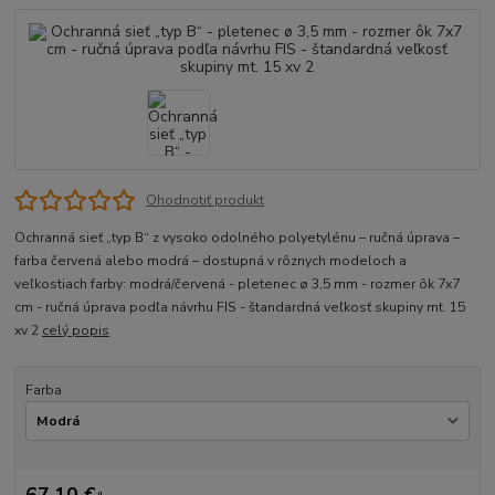
Ohodnotiť produkt
Ochranná sieť „typ B“ z vysoko odolného polyetylénu – ručná úprava –
farba červená alebo modrá – dostupná v rôznych modeloch a
veľkostiach farby: modrá/červená - pletenec ø 3,5 mm - rozmer ôk 7x7
cm - ručná úprava podľa návrhu FIS - štandardná veľkosť skupiny mt. 15
xv 2
celý popis
Farba
67,10 €