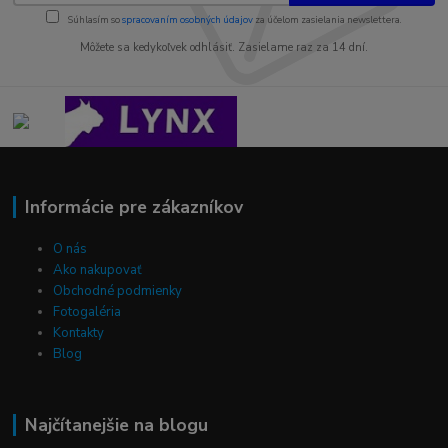
Súhlasím so
spracovaním osobných údajov
za účelom zasielania newslettera.
Môžete sa kedykoľvek odhlásiť. Zasielame raz za 14 dní.
Informácie pre zákazníkov
O nás
Ako nakupovať
Obchodné podmienky
Fotogaléria
Kontakty
Blog
Najčítanejšie na blogu