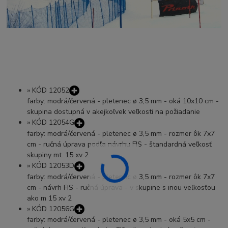
»
KÓD 12052
farby: modrá/červená - pletenec ø 3,5 mm - oká 10x10 cm -
skupina dostupná v akejkoľvek veľkosti na požiadanie
»
KÓD 12054G
farby: modrá/červená - pletenec ø 3,5 mm - rozmer ôk 7x7
cm - ručná úprava podľa návrhu FIS - štandardná veľkosť
skupiny mt. 15 xv 2
»
KÓD 12053D
farby: modrá/červená - pletenec ø 3,5 mm - rozmer ôk 7x7
cm - návrh FIS - ručná úprava - v skupine s inou veľkosťou
ako m 15 xv 2
»
KÓD 12056G
farby: modrá/červená - pletenec ø 3,5 mm - oká 5x5 cm -