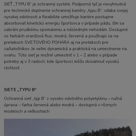
SIEŤ „TYPU B“ je ochranný systém. Podporná tyč je nevyhnutná
pre technické doplnenie ochrannej bariéry „typu B“; vďaka svojej
vysokej odolnosti a flexibilite umožňuje bariére postupne
absorbovať kinetickú energiu športovca v prípade pádu, čím sa
zabráni prudkému spomaleniu a následným nehodám. Dostupné
vo farbách oranžová fluo, modrá, červená a používajú sa na
pretekoch SVETOVÉHO POHÁRA aj na pretekoch pre
začiatočníkov. Je veľmi dynamická a praktická na umiestnenie na
svahu. Túto sieť je možné umiestniť v 1 – 2 alebo v prípade
potreby aj v 3 radoch, kde športovci môžu dosiahnuť vysokú
rýchlosť.
SIETE „TYPU B“
Ochranná sieť „typ B“ z vysoko odolného polyetylénu – ručná
úprava – farba červená alebo modrá – dostupná v rôznych
modeloch a veľkostiach