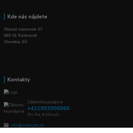
Kde nás nájdete
Hlavné námestie 37
060 01 Kežmarok
Slovakia, EÚ
Kontakty
Zákaznícka podpora
+421903906066
(Po-Pia, 9-16 hod.)
info@videocom.sk