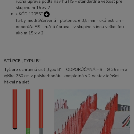
ručná úprava podľa návrhu FIS - štandardná veľkosť pre
skupinu m 15 xv 2
»
KÓD 12055D
farby: modrá/červená - pletenec ø 3,5 mm - oká 5x5 cm -
odporúča FIS - ručná úprava - v skupine s inou veľkosťou
ako m 15 x v 2
STĹPCE „TYPU B“
Tyč pre ochrannú sieť „typu B“ – ODPORÚČANÁ FIS – Ø 35 mm x
výška 250 cm z polykarbonátu, kompletná s 2 nastaviteľnými
hákmi na sieť