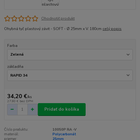
Ohodnotiť produkt
Ohybná tyč plastový závit - SOFT - Ø 25mm x V. 180cm
celý popis
Farba
základňa
34,20 €
/
ks
27,80 €
bez DPH
Pridať do košíka
Číslo produktu:
10050P RA -V
materiál:
Polycarbonát
priemer:
25mm