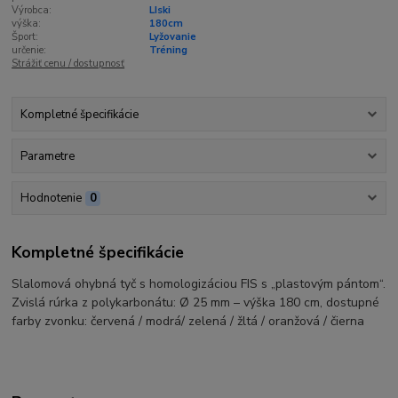
Výrobca:
LIski
výška:
180cm
Šport:
Lyžovanie
určenie:
Tréning
Strážiť cenu / dostupnosť
Kompletné špecifikácie
Parametre
Hodnotenie
0
Kompletné špecifikácie
Slalomová ohybná tyč s homologizáciou FIS s „plastovým pántom“.
Zvislá rúrka z polykarbonátu: Ø 25 mm – výška 180 cm, dostupné
farby zvonku: červená / modrá/ zelená / žltá / oranžová / čierna