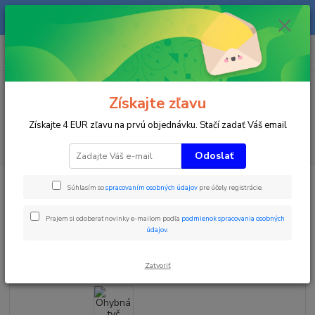
Na našom eshope sa priebežne pracuje a tovar sa priebežne dopĺňa. radi
Vás obslúžime i telefonicky na +421 911 906 066.
0
ks
+421903906066
za
0 €
(Po-Pia, 9-16 hod.)
Menu
Získajte zľavu
Získajte 4 EUR zľavu na prvú objednávku. Stačí zadať Váš email
Hľadať
Odoslať
Úvod
Zimné športy
Ohybná tyč plastový závit - SOFT - 25MM RAPID 34
Súhlasím so
spracovaním osobných údajov
pre účely registrácie.
Ohybná tyč plastový závit - SOFT
Prajem si odoberať novinky e-mailom podľa
podmienok spracovania osobných
- 25MM RAPID 34
údajov
.
Zatvoriť