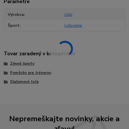
Parametre
Výrobca
LIski
Šport
Lyžovanie
Tovar zaradený v kategóriách
Zimné športy
Pomôcky pre trénerov
Slalomové tyče
Nepremeškajte novinky, akcie a
zľavy!