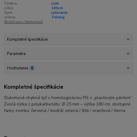
Výrobca:
LIski
výška:
180cm
Šport:
Lyžovanie
určenie:
Tréning
Strážiť cenu / dostupnosť
Kompletné špecifikácie
Parametre
Hodnotenie
0
Kompletné špecifikácie
Slalomová ohybná tyč s homologizáciou FIS s „plastovým pántom“.
Zvislá rúrka z polykarbonátu: Ø 25 mm – výška 180 cm, dostupné
farby zvonku: červená / modrá/ zelená / žltá / oranžová / čierna