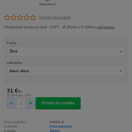
Ohodnotiť produkt
Ohybná tyč plastový závit - SOFT - Ø 25mm x V. 180cm
celý popis
Farba
základňa
31 €
/
ks
25,20 €
bez DPH
Pridať do košíka
Číslo produktu:
10056-G
materiál:
Polycarbonát
priemer:
25mm