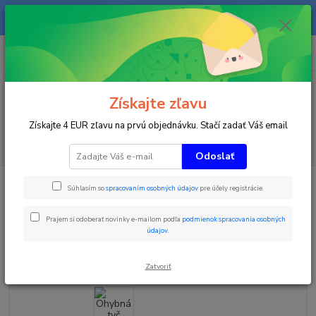
Na našom eshope sa priebežne pracuje a tovar sa priebežne dopĺňa. radi
Vás obslúžime i telefonicky na +421 911 906 066.
0
ks
+421903906066
za
0 €
(Po-Pia, 9-16 hod.)
Menu
Získajte zľavu
Získajte 4 EUR zľavu na prvú objednávku. Stačí zadať Váš email
Hľadať
Odoslať
Úvod
Zimné športy
Ohybná tyč plastový závit - SOFT - 25MM BASIC
Súhlasím so
spracovaním osobných údajov
pre účely registrácie.
Ohybná tyč plastový závit - SOFT
Prajem si odoberať novinky e-mailom podľa
podmienok spracovania osobných
- 25MM BASIC
údajov
.
Zatvoriť