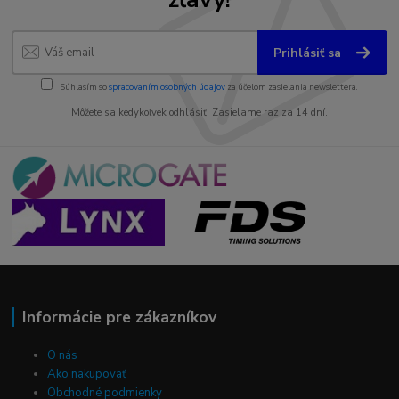
Prihlásiť sa
Súhlasím so
spracovaním osobných údajov
za účelom zasielania newslettera.
Môžete sa kedykoľvek odhlásiť. Zasielame raz za 14 dní.
Informácie pre zákazníkov
O nás
Ako nakupovať
Obchodné podmienky