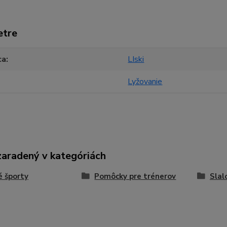
etre
ca
LIski
Lyžovanie
zaradený v kategóriách
 športy
Pomôcky pre trénerov
Slal