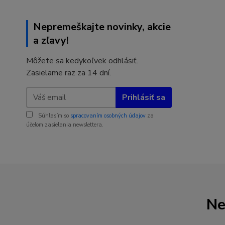
Nepremeškajte novinky, akcie
a zľavy!
Môžete sa kedykoľvek odhlásiť.
Zasielame raz za 14 dní.
Prihlásiť sa
Súhlasím so
spracovaním osobných údajov
za
účelom zasielania newslettera.
Ne