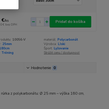
ladňa
 €
/
ks
Pridať do košíka
20 €
bez DPH
roduktu:
10056-V
materiál:
Polycarbonát
:
25mm
Výrobca:
LIski
180cm
Šport:
Lyžovanie
:
Tréning
Strážiť cenu / dostupnosť
Hodnotenie
0
á rúrka z polykarbonátu: Ø 25 mm – výška 180 cm,