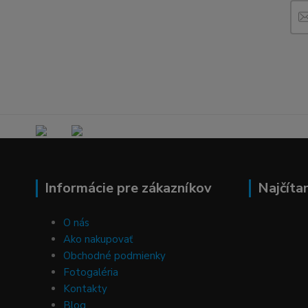
Informácie pre zákazníkov
Najčíta
O nás
Ako nakupovať
Obchodné podmienky
Fotogaléria
Kontakty
Blog