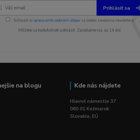
Prihlásiť sa
Súhlasím so
spracovaním osobných údajov
za účelom zasielania newslettera.
Môžete sa kedykoľvek odhlásiť. Zasielame raz za 14 dní.
nejšie na blogu
Kde nás nájdete
Hlavné námestie 37
060 01 Kežmarok
Slovakia, EÚ