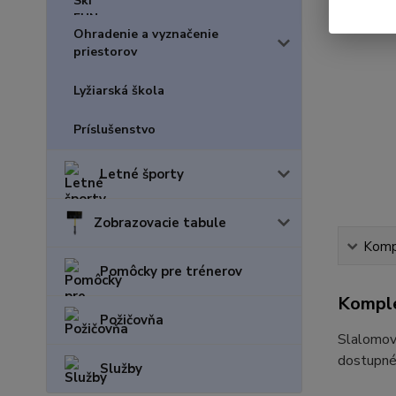
Ohradenie a vyznačenie
priestorov
Lyžiarská škola
Príslušenstvo
Letné športy
Zobrazovacie tabule
Kompl
Pomôcky pre trénerov
Komple
Požičovňa
Slalomov
dostupné 
Služby