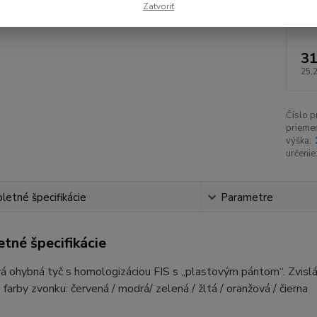
zák
Zatvoriť
31
25,
Číslo p
priemer
výška:
určenie
etné špecifikácie
Parametre
tné špecifikácie
á ohybná tyč s homologizáciou FIS s „plastovým pántom“. Zvisl
farby zvonku: červená / modrá/ zelená / žltá / oranžová / čierna