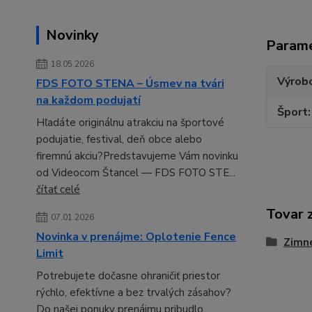
Novinky
Param
18.05.2026
Výrob
FDS FOTO STENA – Úsmev na tvári
na každom podujatí
Šport
Hľadáte originálnu atrakciu na športové
podujatie, festival, deň obce alebo
firemnú akciu?Predstavujeme Vám novinku
od Videocom Štancel — FDS FOTO STE...
čítať celé
Tovar 
07.01.2026
Novinka v prenájme: Oplotenie Fence
Zimné
Limit
Potrebujete dočasne ohraničiť priestor
rýchlo, efektívne a bez trvalých zásahov?
Do našej ponuky prenájmu pribudlo