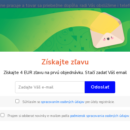
e pracuje a tovar sa priebežne dopĺňa. radi Vás obslúžime i tele
enky
Fotogaléria
Ochrana súkromia
Kontakty
Blog
Neviet
Hľadať
+421
(Po-Pi
imné športy
Ohybná tyč plastový závit - SOFT - 25MM BASIC
Získajte zľavu
ná tyč plastový závit - SOFT 
Získajte 4 EUR zľavu na prvú objednávku. Stačí zadať Váš email
Odoslať
Ohybná
Súhlasím so
spracovaním osobných údajov
pre účely registrácie.
Prajem si odoberať novinky e-mailom podľa
podmienok spracovania osobných údajov
.
Far