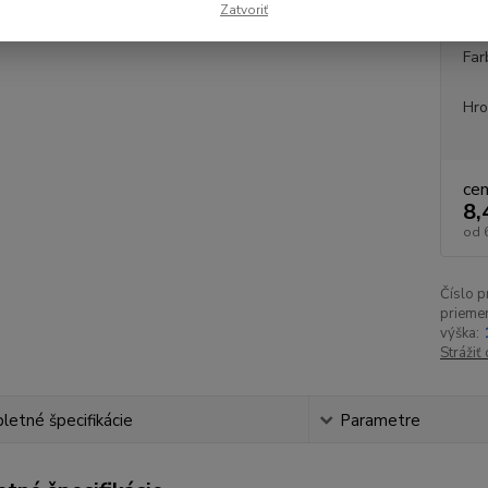
Zatvoriť
Far
Hro
ce
8,
od
Číslo p
priemer
výška:
Strážiť
etné špecifikácie
Parametre