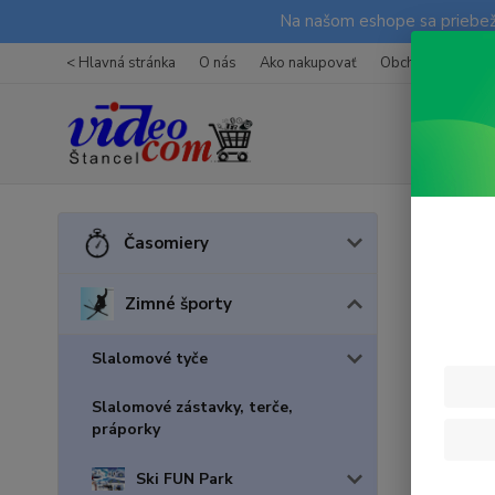
Na našom eshope sa priebežn
< Hlavná stránka
O nás
Ako nakupovať
Obchodné podmi
Úvod
Z
Časomiery
Pevn
Zimné športy
Akcia
Slalomové tyče
Slalomové zástavky, terče,
práporky
Ski FUN Park