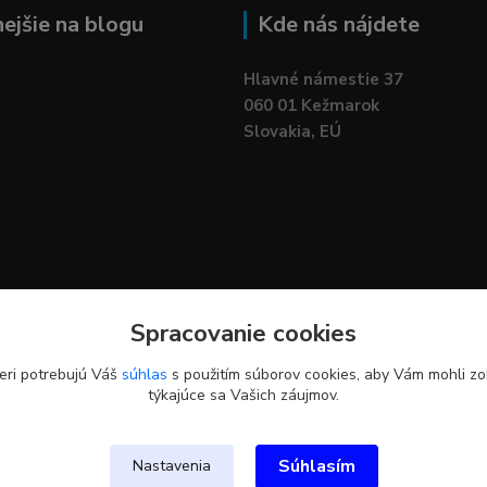
nejšie na blogu
Kde nás nájdete
Hlavné námestie 37
060 01 Kežmarok
Slovakia, EÚ
Spracovanie cookies
eri potrebujú Váš
súhlas
s použitím súborov cookies, aby Vám mohli zo
týkajúce sa Vašich záujmov.
Upravit sběr cookies.
Súhlasím
Nastavenia