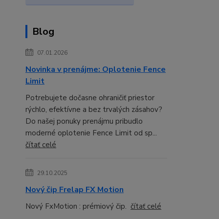
Blog
07.01.2026
Novinka v prenájme: Oplotenie Fence
Limit
Potrebujete dočasne ohraničiť priestor
rýchlo, efektívne a bez trvalých zásahov?
Do našej ponuky prenájmu pribudlo
moderné oplotenie Fence Limit od sp...
čítať celé
29.10.2025
Nový čip Frelap FX Motion
Nový FxMotion : prémiový čip.
čítať celé