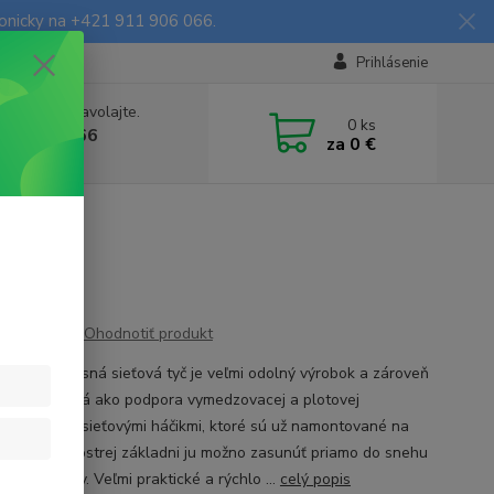
fonicky na +421 911 906 066.
Prihlásenie
e si rady? Zavolajte.
0
ks
903906066
za
0 €
a, 9-16 hod.)
ss
Ohodnotiť produkt
minátová nosná sieťová tyč je veľmi odolný výrobok a zároveň
lacná, vhodná ako podpora vymedzovacej a plotovej
 Vybavená 2 sieťovými háčikmi, ktoré sú už namontované na
vďaka rezu a ostrej základni ju možno zasunúť priamo do snehu
oci vrtákov. Veľmi praktické a rýchlo ...
celý popis