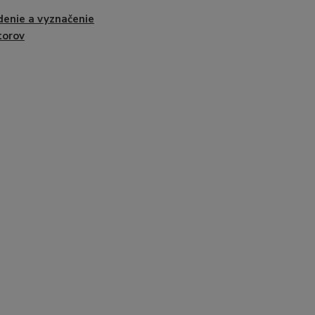
enie a vyznačenie
torov