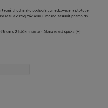
mi lacná, vhodná ako podpora vymedzovacej a plotovej
ka rezu a ostrej základni ju možno zasunúť priamo do
 cm s 2 háčikmi siete - šikmá rezná špička (H)