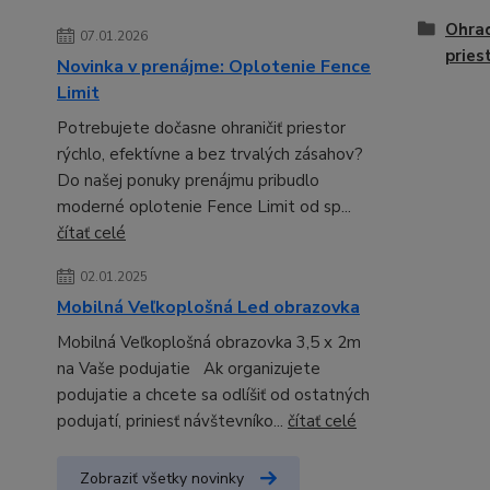
Ohrad
07.01.2026
pries
Novinka v prenájme: Oplotenie Fence
Limit
Potrebujete dočasne ohraničiť priestor
rýchlo, efektívne a bez trvalých zásahov?
Do našej ponuky prenájmu pribudlo
moderné oplotenie Fence Limit od sp...
čítať celé
02.01.2025
Mobilná Veľkoplošná Led obrazovka
Mobilná Veľkoplošná obrazovka 3,5 x 2m
na Vaše podujatie Ak organizujete
podujatie a chcete sa odlíšiť od ostatných
podujatí, priniesť návštevníko...
čítať celé
Zobraziť všetky novinky