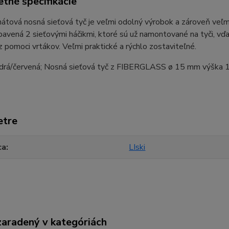
tné špecifikácie
átová nosná sieťová tyč je veľmi odolný výrobok a zároveň veľ
avená 2 sieťovými háčikmi, ktoré sú už namontované na tyči, vďa
z pomoci vrtákov.
Veľmi praktické a rýchlo zostaviteľné.
drá/červená; Nosná sieťová tyč z FIBERGLASS ø 15 mm výška 165
etre
ca
LIski
zaradený v kategóriách