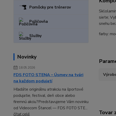
Komple
Pomôcky pre trénerov
Sklolamin
siete;
Vyb
Požičovňa
snehu be
farby: mo
Služby
Novinky
Param
18.05.2026
Výrob
FDS FOTO STENA – Úsmev na tvári
na každom podujatí
Hľadáte originálnu atrakciu na športové
podujatie, festival, deň obce alebo
firemnú akciu?Predstavujeme Vám novinku
od Videocom Štancel — FDS FOTO STE...
Tovar 
čítať celé