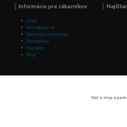
Informácie pre zákazníkov
Najčíta
O nás
Ako nakupovať
Obchodné podmienky
Fotogaléria
Kontakty
Blog
Náš e-shop a partn