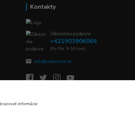
Kontakty
Zákaznícka podpora
+421903906066
(Po-Pia, 9-16 hod.)
info@videocom.sk
brazovať informácie