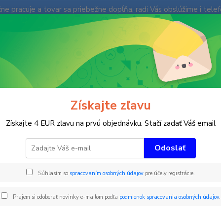
e pracuje a tovar sa priebežne dopĺňa. radi Vás obslúžime i tele
enky
Fotogaléria
Ochrana súkromia
Kontakty
Blog
Neviet
Hľadať
+421
(Po-Pi
imné športy
Ohradenie a vyznačenie priestorov
Pevná tyč FiberGla
Získajte zľavu
á tyč FiberGlass
Získajte 4 EUR zľavu na prvú objednávku. Stačí zadať Váš email
Odoslať
Sklola
Súhlasím so
spracovaním osobných údajov
pre účely registrácie.
veľmi 
siete;
Prajem si odoberať novinky e-mailom podľa
podmienok spracovania osobných údajov
.
tyči, 
bez pom