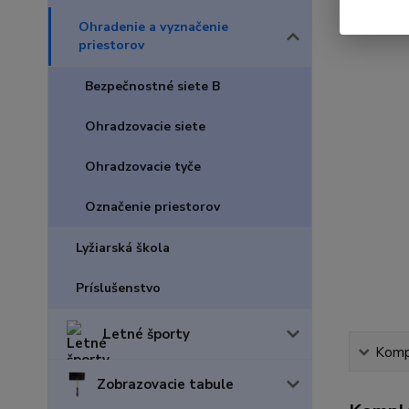
Ohradenie a vyznačenie
priestorov
Bezpečnostné siete B
Ohradzovacie siete
Ohradzovacie tyče
Označenie priestorov
Lyžiarská škola
Príslušenstvo
Letné športy
Kompl
Zobrazovacie tabule