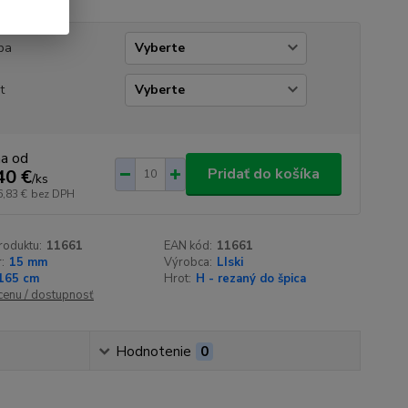
ba
t
na od
Pridať do košíka
40 €
/
ks
6,83 €
bez DPH
roduktu:
11661
EAN kód:
11661
:
15 mm
Výrobca:
LIski
165 cm
Hrot:
H - rezaný do špica
 cenu / dostupnosť
Hodnotenie
0