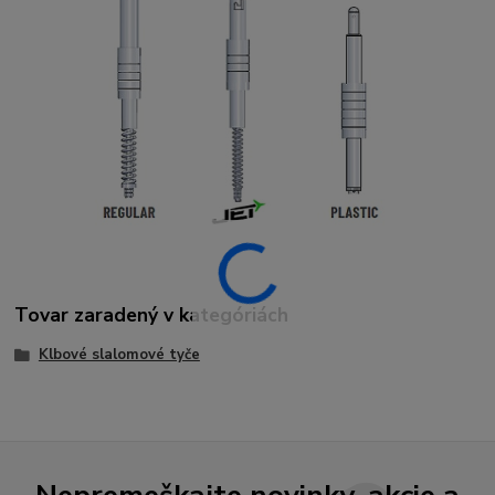
Tovar zaradený v kategóriách
Klbové slalomové tyče
Nepremeškajte novinky, akcie a