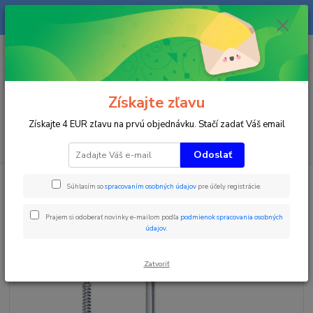
Na našom eshope sa priebežne pracuje a tovar sa priebežne dopĺňa. radi
Vás obslúžime i telefonicky na +421 911 906 066.
0
ks
+421903906066
za
0 €
(Po-Pia, 9-16 hod.)
Menu
Získajte zľavu
Získajte 4 EUR zľavu na prvú objednávku. Stačí zadať Váš email
Hľadať
Odoslať
Úvod
Zimné športy
Slalomové tyče
Klbové slalomové tyče
Súhlasím so
spracovaním osobných údajov
pre účely registrácie.
Plastová ohybná zóna pre - SOFT a MINI tyče
Plastová ohybná zóna pre - SOFT
Prajem si odoberať novinky e-mailom podľa
podmienok spracovania osobných
údajov
.
a MINI tyče
Zatvoriť