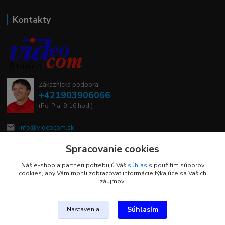
Kontakty
Zákaznícka podpora
+421903906066
(Po-Pia, 9-16 hod.)
info@videocom.sk
Spracovanie cookies
Náš e-shop a partneri potrebujú Váš
súhlas
s použitím súborov
cookies, aby Vám mohli zobrazovať informácie týkajúce sa Vašich
záujmov.
Upravit sběr cookies.
Súhlasím
Nastavenia