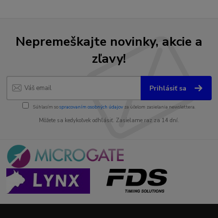
Nepremeškajte novinky, akcie a
zľavy!
Prihlásiť sa
Súhlasím so
spracovaním osobných údajov
za účelom zasielania newslettera.
Môžete sa kedykoľvek odhlásiť. Zasielame raz za 14 dní.