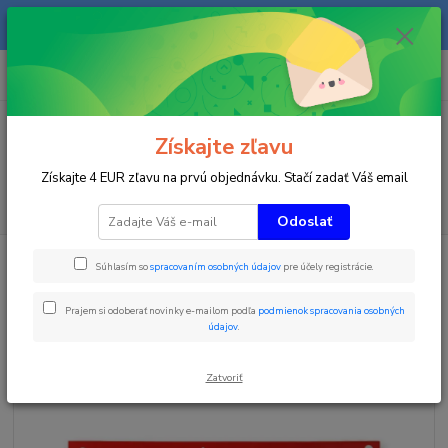
Na našom eshope sa priebežne pracuje a tovar sa priebežne dopĺňa. radi
Vás obslúžime i telefonicky na +421 911 906 066.
0
ks
+421903906066
za
0 €
(Po-Pia, 9-16 hod.)
Menu
Získajte zľavu
Získajte 4 EUR zľavu na prvú objednávku. Stačí zadať Váš email
Hľadať
Odoslať
Úvod
Požičovňa
Prenájom štartových s čipom čísiel 1-500
Súhlasím so
spracovaním osobných údajov
pre účely registrácie.
Prenájom štartových s čipom
Prajem si odoberať novinky e-mailom podľa
podmienok spracovania osobných
čísiel 1-500
údajov
.
Zatvoriť