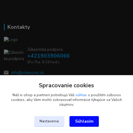
Kontakty
Zákaznícka podpora
+421903906066
(Po-Pia, 9-16 hod.)
info@videocom.sk
Spracovanie cookies
Náš e-shop a partneri potrebujú Váš
súhlas
s použitím súborov
cookies, aby Vám mohli zobrazovať informácie týkajúce sa Vašich
záujmov.
Upravit sběr cookies.
Súhlasím
Nastavenia