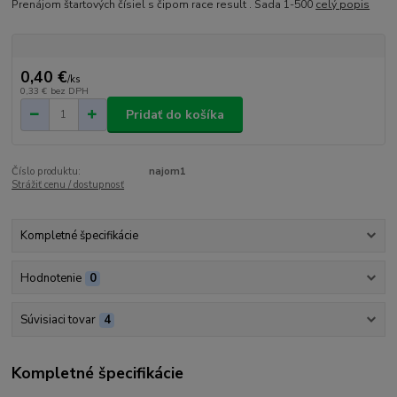
Prenájom štartových čísiel s čipom race result . Sada 1-500
celý popis
0,40 €
/
ks
0,33 €
bez DPH
Pridať do košíka
Číslo produktu:
najom1
Strážiť cenu / dostupnosť
Kompletné špecifikácie
Hodnotenie
0
Súvisiaci tovar
4
Kompletné špecifikácie