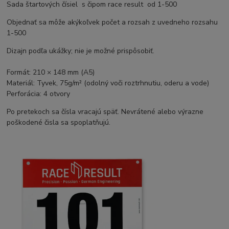
Sada štartových čísiel s čipom race result od 1-500
Objednať sa môže akýkoľvek počet a rozsah z uvedneho rozsahu
1-500
Dizajn podľa ukážky; nie je možné prispôsobiť.
Formát: 210 × 148 mm (A5)
Materiál: Tyvek, 75g/m² (odolný voči roztrhnutiu, oderu a vode)
Perforácia: 4 otvory
Po pretekoch sa čísla vracajú späť. Nevrátené alebo výrazne
poškodené čisla sa spoplatňujú.