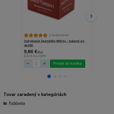
Online podp
1 hodnotenie
podujatie / 
Zatváracie špendlíky 800 ks - balené po
4x200
9,86 €
184,50 
/
Bal
8,02 €
bez DPH
150 €
bez D
Pridať do košíka
Tovar zaradený v kategóriách
Požičovňa