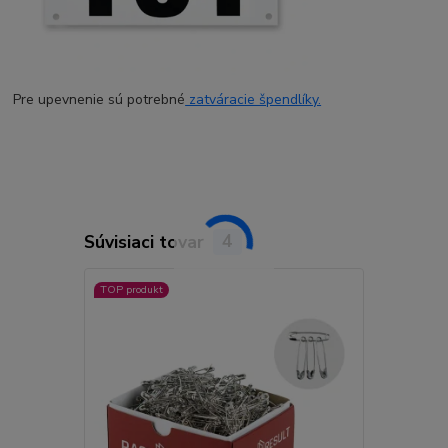
Pre upevnenie sú potrebné
zatváracie špendlíky.
Súvisiaci tovar
4
TOP produkt
TOP produkt