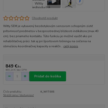
Ohodnotiť produkt
Witty SEM je vybavený bezdotykovým senzorom schopným zistiť
prítomnosť predmetov v bezprostrednej blízkosti indikátora (max 40
cm), bez priameho kontaktu. Túto funkciu je možné využiť ako pri
rehabilitačnej práci, tak aj pri športovom tréningu na cvičenia na
stimuláciu koordinačnej kapacity a reakčn...
celý popis
849 €
/
ks
690,24 €
bez DPH
Pridať do košíka
Číslo produktu:
K_WIT005
Strážiť cenu / dostupnosť