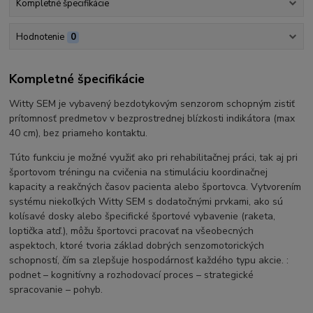
Kompletné špecifikácie
Hodnotenie
0
Kompletné špecifikácie
Witty SEM je vybavený bezdotykovým senzorom schopným zistiť
prítomnosť predmetov v bezprostrednej blízkosti indikátora (max
40 cm), bez priameho kontaktu.
Túto funkciu je možné využiť ako pri rehabilitačnej práci, tak aj pri
športovom tréningu na cvičenia na stimuláciu koordinačnej
kapacity a reakčných časov pacienta alebo športovca. Vytvorením
systému niekoľkých Witty SEM s dodatočnými prvkami, ako sú
kolísavé dosky alebo špecifické športové vybavenie (raketa,
loptička atď.), môžu športovci pracovať na všeobecných
aspektoch, ktoré tvoria základ dobrých senzomotorických
schopností, čím sa zlepšuje hospodárnosť každého typu akcie. :
podnet – kognitívny a rozhodovací proces – strategické
spracovanie – pohyb.