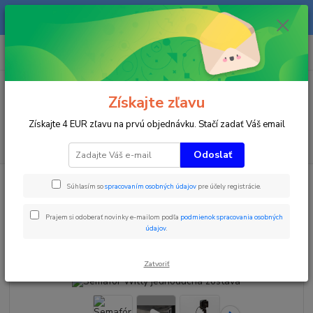
Na našom eshope sa priebežne pracuje a tovar sa priebežne dopĺňa. radi
Vás obslúžime i telefonicky na +421 911 906 066.
0
ks
+421903906066
za
0 €
(Po-Pia, 9-16 hod.)
Menu
Získajte zľavu
Získajte 4 EUR zľavu na prvú objednávku. Stačí zadať Váš email
Hľadať
Odoslať
Úvod
Časomiery
Tréningové časomiery
Semafór Witty jednoduchá
Súhlasím so
spracovaním osobných údajov
pre účely registrácie.
zostava
Semafór Witty jednoduchá
Prajem si odoberať novinky e-mailom podľa
podmienok spracovania osobných
údajov
.
zostava
Zatvoriť