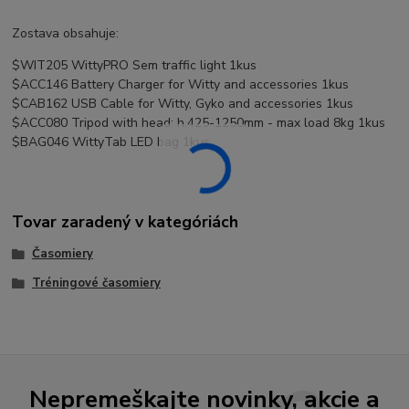
Zostava obsahuje:
$WIT205 WittyPRO Sem traffic light 1kus
$ACC146 Battery Charger for Witty and accessories 1kus
$CAB162 USB Cable for Witty, Gyko and accessories 1kus
$ACC080 Tripod with head: h.425-1250mm - max load 8kg 1kus
$BAG046 WittyTab LED bag 1kus
Tovar zaradený v kategóriách
Časomiery
Tréningové časomiery
Nepremeškajte novinky, akcie a