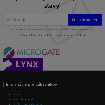
zľavy!
Prihlásiť sa
Súhlasím so
spracovaním osobných údajov
za účelom zasielania newslettera.
Môžete sa kedykoľvek odhlásiť. Zasielame raz za 14 dní.
Informácie pre zákazníkov
O nás
Ako nakupovať
Obchodné podmienky