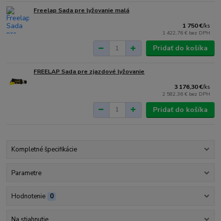
Freelap Sada pre lyžovanie malá
1 750 €
/
ks
1 422,76 €
bez DPH
Pridať do košíka
FREELAP Sada pre zjazdové lyžovanie
3 176,30 €
/
ks
2 582,36 €
bez DPH
Pridať do košíka
Kompletné špecifikácie
Parametre
Hodnotenie
0
Na stiahnutie