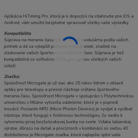
Aplikácia HiTiming Pro, ktorá je k dispozícii na stiahnutie pre iOS a
Android, vám umožní bezplatne spravovať všetky vaše výsledky.
Kompatibilita
:
Súprava na meranie času lyží RT Pro je modulárna podľa vašich
potrieb a dá sa vylepšiť pridaním medzibuniek, značiek na
sledovanie vašich športovcov v reálnom čase. Súprava je tiež
kompatibilná so softvérom FFSki pre správu všetkých vašich
súťaží.
Značka:
Spoločnosť Microgate je už viac ako 25 rokov lídrom v oblasti
optiky pre teleskopy a presné nástroje vrátane športového
merania času. Spoločnosť Microgate v spolupráci s Polytechnickou
univerzitou v Miláne vytvorila oddelenie, ktoré je v popredí
inovácií. Poslaním MPD (Micro Photon Devices) je vyvíjať a vyrábať
nástroje, ktoré fungujú s fotónovou technológiou, čo viedlo k
vytvoreniu prvej bezšošovkovej bunky na svete. Vďaka talianskej
výrobe, dôrazu na detail a precíznosti v kombinácii so sieťou 40
distribútorov je Microgate značka, ktorá najlepšie splní vaše