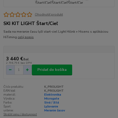
Ohodnotiť produkt
SKI KIT LIGHT Štart/Cieľ
Sada na meranie času lyží start-ciel Light Hilink + Hisens s aplikáciou
HiTiming
celý popis
3 440 €
/
bal.
2 796,75 €
bez DPH
Pridať do košíka
Číslo produktu:
K_PROLIGHT
EAN kód:
K_PROLIGHT
materiál:
Elektronika
Výrobca:
Microgate
Farba:
Sivá / žltá
Šport:
Lyžovanie
určenie:
Meranie časov
Strážiť cenu / dostupnosť