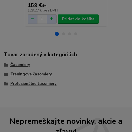
751 €
/
ks
159 €
/
ks
cena od
129,27 €
bez DPH
610,57 €
bez
Pridať do košíka
Tovar zaradený v kategóriách
Časomiery
Tréningové časomiery
Profesionálne časomiery
Nepremeškajte novinky, akcie a
zľavy!