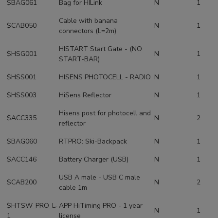
$BAG061
Bag for HILink
N
1
Cable with banana
$CAB050
N
1
connectors (L=2m)
HISTART Start Gate - (NO
$HSG001
N
1
START-BAR)
$HSS001
HISENS PHOTOCELL - RADIO
N
1
$HSS003
HiSens Reflector
N
1
Hisens post for photocell and
$ACC335
N
2
reflector
$BAG060
RTPRO: Ski-Backpack
N
1
$ACC146
Battery Charger (USB)
N
1
USB A male - USB C male
$CAB200
N
2
cable 1m
$HTSW_PRO_L-
APP HiTiming PRO - 1 year
N
1
1
license