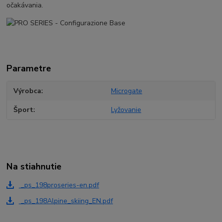
očakávania.
Parametre
Výrobca
Microgate
Šport
Lyžovanie
Na stiahnutie
_ps_198proseries-en.pdf
_ps_198Alpine_skiing_EN.pdf