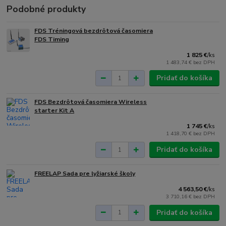
Podobné produkty
FDS Tréningová bezdrôtová časomiera
FDS Timing
1 825 €
/
ks
1 483,74 €
bez DPH
Pridať do košíka
FDS Bezdrôtová časomiera Wireless
starter Kit A
1 745 €
/
ks
1 418,70 €
bez DPH
Pridať do košíka
FREELAP Sada pre lyžiarské školy
4 563,50 €
/
ks
3 710,16 €
bez DPH
Pridať do košíka