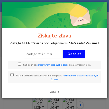
Na našom eshope sa priebežne pracuje a tovar sa priebežne dopĺňa. radi
Vás obslúžime i telefonicky na +421 911 906 066.
0
ks
+421903906066
za
0 €
(Po-Pia, 9-16 hod.)
Menu
Získajte zľavu
Získajte 4 EUR zľavu na prvú objednávku. Stačí zadať Váš email
Hľadať
Odoslať
Úvod
Časomiery
SKI KIT LIGHT Štart/Cieľ
Súhlasím so
spracovaním osobných údajov
pre účely registrácie.
SKI KIT LIGHT Štart/Cieľ
Prajem si odoberať novinky e-mailom podľa
podmienok spracovania osobných
údajov
.
Novinka
Akcia
TOP produkt
Zatvoriť