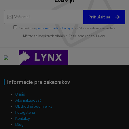
Prihlásiť sa
Súhlasím so
spracovaním osobných údajov
za účelom zasielania newslettera.
Môžete sa kedykoľvek odhlásiť. Zasielame raz za 14 dní.
Informácie pre zákazníkov
O nás
Ako nakupovať
Obchodné podmienky
Fotogaléria
Kontakty
Blog