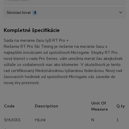
Súvisiaci tovar
4
Kompletné špecifikácie
Sada na meranie času lyží RT Pro +
Riešenie RT Pro Ski Timing je riešenie na meranie času s
najlepšími inováciami od spoločnosti Microgate. Stopky RT Pro,
nový klenot v rade Pro Series, vám umožnia merať čas akejkoľvek
súťaže zo vzdialenosti viac ako kilometer. V skutočnosti je tento
rad certifikovaný Medzinárodnou lyžiarskou federáciou. Nový rad
časovacích hodiniek od spoločnosti Microgate vás zavedie do
novej éry presnosti.
Unit Of
Code
Description
Q.ty
Measure
$HLK001
HiLink
N
1