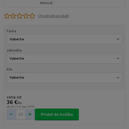
Ohodnotiť produkt
Farba
základňa
Klb
cena od
36 €
/
ks
od
29,27 €
bez DPH
Pridať do košíka