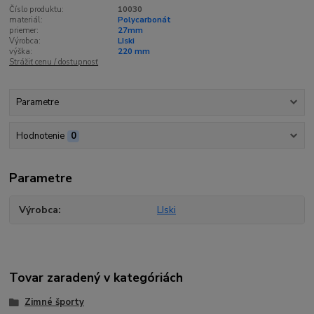
Číslo produktu:
10030
materiál:
Polycarbonát
priemer:
27mm
Výrobca:
LIski
výška:
220 mm
Strážiť cenu / dostupnosť
Parametre
Hodnotenie
0
Parametre
Výrobca
LIski
Tovar zaradený v kategóriách
Zimné športy