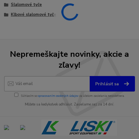
Slalomové tyče
Klbové slalomové tyče
Nepremeškajte novinky, akcie a
zľavy!
Prihlásiť sa
Súhlasím so
spracovaním osobných údajov
za účelom zasielania newslettera.
Môžete sa kedykoľvek odhlásiť. Zasielame raz za 14 dní.