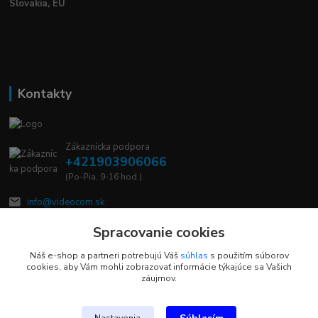
Slovakia, EÚ
Kontakty
Zákaznícka podpora
+421903906066
(Po-Pia, 9-16 hod.)
info@videocom.sk
Spracovanie cookies
Náš e-shop a partneri potrebujú Váš
súhlas
s použitím súborov
cookies, aby Vám mohli zobrazovať informácie týkajúce sa Vašich
záujmov.
Upravit sběr cookies.