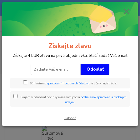
Na našom eshope sa priebežne pracuje a tovar sa priebežne dopĺňa. radi
Vás obslúžime i telefonicky na +421 911 906 066.
0
ks
+421903906066
za
0 €
(Po-Pia, 9-16 hod.)
Menu
Získajte zľavu
Získajte 4 EUR zľavu na prvú objednávku. Stačí zadať Váš email
Hľadať
Odoslať
Úvod
Zimné športy
Slalomová tyč klbová TOP27
Súhlasím so
spracovaním osobných údajov
pre účely registrácie.
Slalomová tyč klbová TOP27
Prajem si odoberať novinky e-mailom podľa
podmienok spracovania osobných
údajov
.
TOP produkt
Zatvoriť