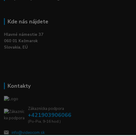
Kde nás nájdete
Hlavné námestie 37
060 01 Kežmarok
Slovakia, EÚ
Kontakty
Zákaznícka podpora
+421903906066
(Po-Pia, 9-16 hod.)
info@videocom.sk