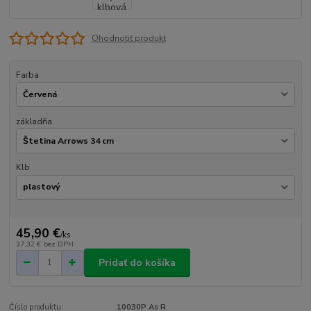
Ohodnotiť produkt
Farba
základňa
Klb
45,90 €
/
ks
37,32 €
bez DPH
Pridať do košíka
Číslo produktu:
10030P As R