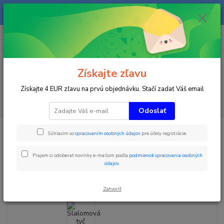
Na našom eshope sa priebežne pracuje a tovar sa priebežne dopĺňa. radi
Vás obslúžime i telefonicky na +421 911 906 066.
0
ks
+421903906066
za
0 €
(Po-Pia, 9-16 hod.)
Menu
Získajte zľavu
Získajte 4 EUR zľavu na prvú objednávku. Stačí zadať Váš email
Hľadať
Odoslať
Úvod
Zimné športy
Slalomová tyč klbová TOP27
Súhlasím so
spracovaním osobných údajov
pre účely registrácie.
Slalomová tyč klbová TOP27
Prajem si odoberať novinky e-mailom podľa
podmienok spracovania osobných
údajov
.
TOP produkt
Zatvoriť