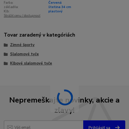
Farba:
Červená
základňa:
štetina 34 cm
Klb:
plastový
Strážiť cenu / dostupnosť
Tovar zaradený v kategóriách
Zimné športy
Slalomové tyče
Klbové slalomové tyče
Nepremeškajte novinky, akcie a
zľavy!
Prihlásiť sa