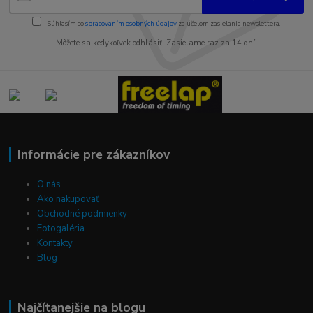
Súhlasím so
spracovaním osobných údajov
za účelom zasielania newslettera.
Môžete sa kedykoľvek odhlásiť. Zasielame raz za 14 dní.
Informácie pre zákazníkov
O nás
Ako nakupovať
Obchodné podmienky
Fotogaléria
Kontakty
Blog
Najčítanejšie na blogu