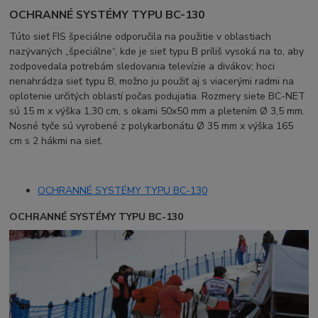
OCHRANNÉ SYSTÉMY TYPU BC-130
Túto sieť FIS špeciálne odporučila na použitie v oblastiach
nazývaných „špeciálne“, kde je sieť typu B príliš vysoká na to, aby
zodpovedala potrebám sledovania televízie a divákov; hoci
nenahrádza sieť typu B, možno ju použiť aj s viacerými radmi na
oplotenie určitých oblastí počas podujatia. Rozmery siete BC-NET
sú 15 m x výška 1,30 cm, s okami 50x50 mm a pletením Ø 3,5 mm.
Nosné tyče sú vyrobené z polykarbonátu Ø 35 mm x výška 165
cm s 2 hákmi na sieť.
OCHRANNÉ SYSTÉMY TYPU BC-130
OCHRANNÉ SYSTÉMY TYPU BC-130