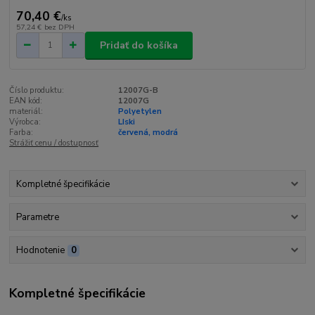
70,40 €
/
ks
57,24 €
bez DPH
Pridať do košíka
Číslo produktu:
12007G-B
EAN kód:
12007G
materiál:
Polyetylen
Výrobca:
LIski
Farba:
červená, modrá
Strážiť cenu / dostupnosť
Kompletné špecifikácie
Parametre
Hodnotenie
0
Kompletné špecifikácie