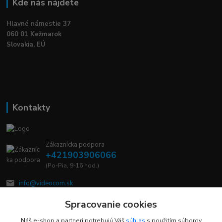
Kde nás nájdete
Hlavné námestie 37
060 01 Kežmarok
Slovakia, EÚ
Kontakty
Zákaznícka podpora
+421903906066
(Po-Pia, 9-16 hod.)
info@videocom.sk
Spracovanie cookies
Náš e-shop a partneri potrebujú Váš
súhlas
s použitím súborov