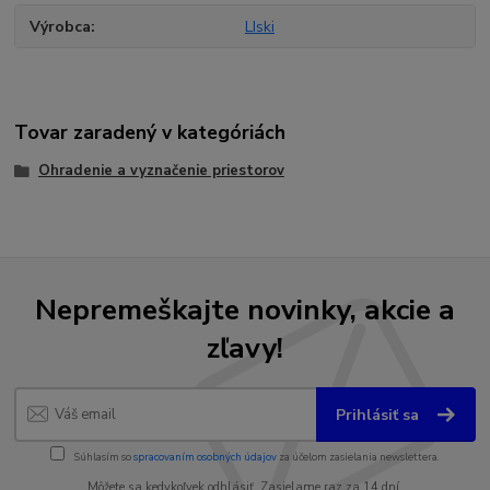
Výrobca
LIski
Tovar zaradený v kategóriách
Ohradenie a vyznačenie priestorov
Nepremeškajte novinky, akcie a
zľavy!
Prihlásiť sa
Súhlasím so
spracovaním osobných údajov
za účelom zasielania newslettera.
Môžete sa kedykoľvek odhlásiť. Zasielame raz za 14 dní.