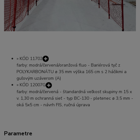
»
KÓD 11702
farby: modrá/červená/oranžová fluo - Bariérová tyč z
POLYKARBONÁTU ø 35 mm výška 165 cm s 2 háčikmi a
guľovým uzáverom (A)
»
KÓD 12007G
farby: modrá/červená - štandardná veľkosť skupiny m 15 x
v. 1,30 m ochranná sieť - typ BC-130 - pletenec ø 3,5 mm -
oká 5x5 cm - návrh FIS, ručná úprava
Parametre