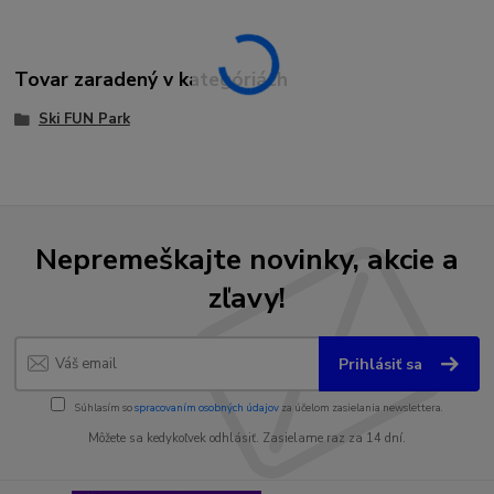
Tovar zaradený v kategóriách
Ski FUN Park
Nepremeškajte novinky, akcie a
zľavy!
Prihlásiť sa
Súhlasím so
spracovaním osobných údajov
za účelom zasielania newslettera.
Môžete sa kedykoľvek odhlásiť. Zasielame raz za 14 dní.