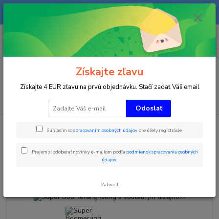
Na našom eshope sa priebežne pracuje a tovar sa priebežne dopĺňa. radi
Vás obslúžime i telefonicky na +421 911 906 066.
0
ks
+421903906066
za
0 €
(Po-Pia, 9-16 hod.)
Menu
Získajte zľavu
Získajte 4 EUR zľavu na prvú objednávku. Stačí zadať Váš email
Hľadať
Odoslať
Úvod
Zimné športy
Ski FUN Park
Super Boomerang Gong s
Súhlasím so
spracovaním osobných údajov
pre účely registrácie.
voliteľným dizajnom
Super Boomerang Gong s
Prajem si odoberať novinky e-mailom podľa
podmienok spracovania osobných
údajov
.
voliteľným dizajnom
Zatvoriť