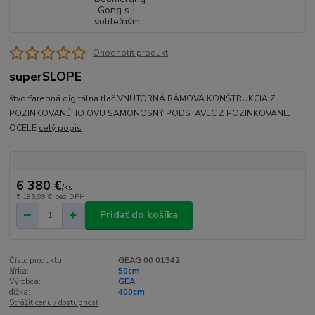
Ohodnotiť produkt
superSLOPE
štvorfarebná digitálna tlač VNÚTORNÁ RÁMOVÁ KONŠTRUKCIA Z
POZINKOVANÉHO OVU SAMONOSNÝ PODSTAVEC Z POZINKOVANEJ
OCELE
celý popis
6 380 €
/
ks
5 186,99 €
bez DPH
Pridať do košíka
Číslo produktu:
GEAG 00 01342
šírka:
50cm
Výrobca:
GEA
dĺžka:
400cm
Strážiť cenu / dostupnosť