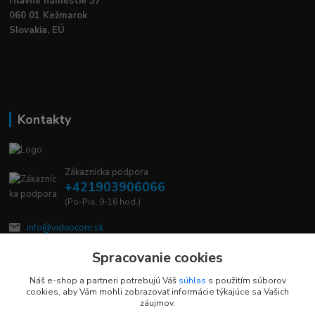
Hlavné námestie 37
060 01 Kežmarok
Slovakia, EÚ
Kontakty
Zákaznícka podpora
+421903906066
(Po-Pia, 9-16 hod.)
info@videocom.sk
Spracovanie cookies
Náš e-shop a partneri potrebujú Váš
súhlas
s použitím súborov
cookies, aby Vám mohli zobrazovať informácie týkajúce sa Vašich
záujmov.