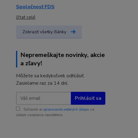
Spoločnosť FDS
čítať celé
Zobraziť všetky články
Nepremeškajte novinky, akcie
a zľavy!
Môžete sa kedykoľvek odhlásiť.
Zasielame raz za 14 dní.
Prihlásiť sa
Súhlasím so
spracovaním osobných údajov
za
účelom zasielania newslettera.