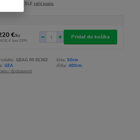
KOVANEJ OCELE
celý popis
220 €
/
ks
Pridať do košíka
56,91 €
bez DPH
roduktu:
GEAG 00 01362
šírka:
50cm
a:
GEA
dĺžka:
400cm
 cenu / dostupnosť