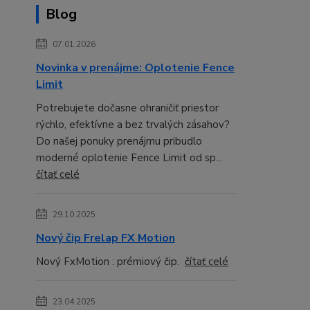
Blog
07.01.2026
Novinka v prenájme: Oplotenie Fence
Limit
Potrebujete dočasne ohraničiť priestor
rýchlo, efektívne a bez trvalých zásahov?
Do našej ponuky prenájmu pribudlo
moderné oplotenie Fence Limit od sp...
čítať celé
29.10.2025
Nový čip Frelap FX Motion
Nový FxMotion : prémiový čip.
čítať celé
23.04.2025