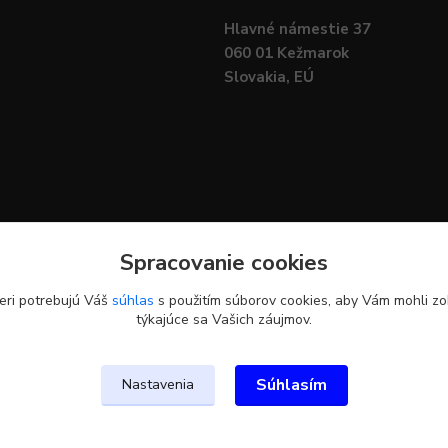
Hlavné námestie 37
060 01 Kežmarok
Slovakia, EÚ
Spracovanie cookies
eri potrebujú Váš
súhlas
s použitím súborov cookies, aby Vám mohli zo
týkajúce sa Vašich záujmov.
Upravit sběr cookies.
Súhlasím
Nastavenia