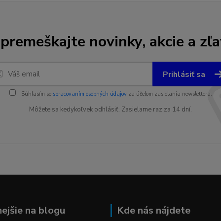
premeškajte novinky, akcie a zľa
Prihlásiť sa
Súhlasím so
spracovaním osobných údajov
za účelom zasielania newslettera.
Môžete sa kedykoľvek odhlásiť. Zasielame raz za 14 dní.
nejšie na blogu
Kde nás nájdete