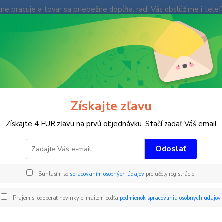
e pracuje a tovar sa priebežne dopĺňa. radi Vás obslúžime i tele
enky
Fotogaléria
Ochrana súkromia
Kontakty
Blog
Neviet
Hľadať
+421
(Po-Pi
imné športy
Ski FUN Park
SUPER BOOMERANGOVÝ ÚDEROVÝ VALE
Získajte zľavu
ER BOOMERANGOVÝ ÚDEROVÝ 
Získajte 4 EUR zľavu na prvú objednávku. Stačí zadať Váš email
AJNOM
Odoslať
Súhlasím so
spracovaním osobných údajov
pre účely registrácie.
sup
Prajem si odoberať novinky e-mailom podľa
podmienok spracovania osobných údajov
.
štvor
POZI