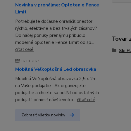
Novinka v prenájme: Oplotenie Fence
Limit
Potrebujete dočasne ohraničiť priestor
rýchlo, efektívne a bez trvalých zásahov?
Do našej ponuky prenájmu pribudlo
Tovar 
moderné oplotenie Fence Limit od sp...
čítať celé
Ski F
02.01.2025
Mobilná Veľkoplošná Led obrazovka
Mobilná Veľkoplošná obrazovka 3,5 x 2m
na Vaše podujatie Ak organizujete
podujatie a chcete sa odlíšiť od ostatných
podujatí, priniesť návštevníko...
čítať celé
Zobraziť všetky novinky