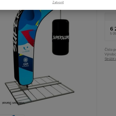
Zatvoriť
POZIN
6 
5 0
Číslo p
Výrobc
Strážiť