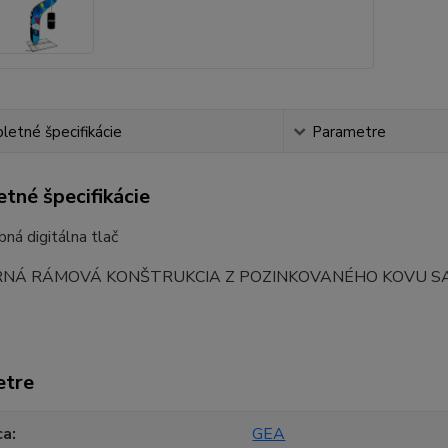
etné špecifikácie
Parametre
tné špecifikácie
bná digitálna tlač
NÁ RÁMOVÁ KONŠTRUKCIA Z POZINKOVANÉHO KOVU SA
etre
ca
GEA