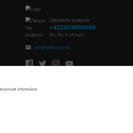
Zákaznícka podpora
+421903906066
(Po-Pia, 9-16 hod.)
info@videocom.sk
brazovať informácie
Vytvorené na
Eshop-rychlo.sk