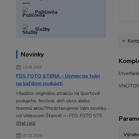
Požičovňa
Služby
Kompl
Novinky
Komple
18.05.2026
štvorfare
FDS FOTO STENA – Úsmev na tvári
na každom podujatí
VNÚTOR
Hľadáte originálnu atrakciu na športové
podujatie, festival, deň obce alebo
firemnú akciu?Predstavujeme Vám novinku
od Videocom Štancel — FDS FOTO STE...
Param
čítať celé
Výrob
07.01.2026