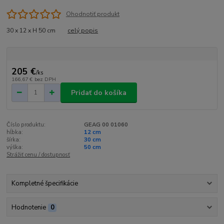
Ohodnotiť produkt
30 x 12 x H 50 cm
celý popis
205 €
/
ks
166,67 €
bez DPH
Pridať do košíka
Číslo produktu:
GEAG 00 01060
hĺbka:
12 cm
šírka:
30 cm
výška:
50 cm
Strážiť cenu / dostupnosť
Kompletné špecifikácie
Hodnotenie
0