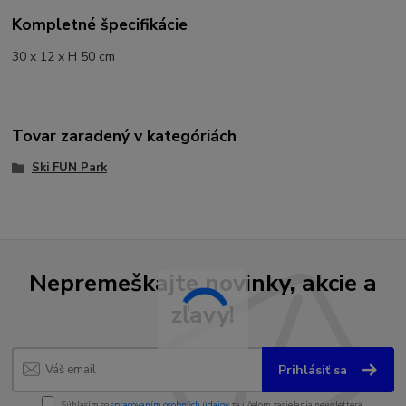
Kompletné špecifikácie
30 x 12 x H 50 cm
Tovar zaradený v kategóriách
Ski FUN Park
Nepremeškajte novinky, akcie a
zľavy!
Prihlásiť sa
Súhlasím so
spracovaním osobných údajov
za účelom zasielania newslettera.