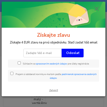
Na našom eshope sa priebežne pracuje a tovar sa priebežne dopĺňa. radi
Vás obslúžime i telefonicky na +421 911 906 066.
0
ks
+421903906066
za
0 €
(Po-Pia, 9-16 hod.)
Menu
Získajte zľavu
Získajte 4 EUR zľavu na prvú objednávku. Stačí zadať Váš email
Hľadať
Odoslať
Úvod
Zimné športy
Ski FUN Park
Tvar - Jeleň malý - vertikálny
Súhlasím so
spracovaním osobných údajov
pre účely registrácie.
Tvar - Jeleň malý - vertikálny
Prajem si odoberať novinky e-mailom podľa
podmienok spracovania osobných
údajov
.
Zatvoriť