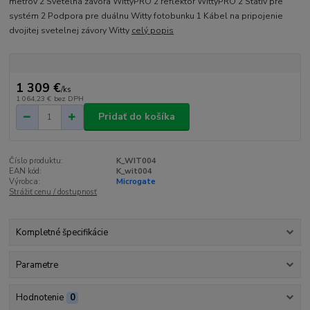
metrov 2 Svetelná závora WittyPRO 2 reflektor WittyPRO 2 Statív pre
systém 2 Podpora pre duálnu Witty fotobunku 1 Kábel na pripojenie
dvojitej svetelnej závory Witty
celý popis
1 309 €
/
ks
1 064,23 €
bez DPH
Pridať do košíka
Číslo produktu:
K_WIT004
EAN kód:
K_wit004
Výrobca:
Microgate
Strážiť cenu / dostupnosť
Kompletné špecifikácie
Parametre
Hodnotenie
0