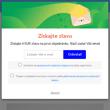
Na našom eshope sa priebežne pracuje a tovar sa priebežne dopĺňa. radi
Vás obslúžime i telefonicky na +421 911 906 066.
0
ks
+421903906066
za
0 €
(Po-Pia, 9-16 hod.)
Menu
Získajte zľavu
Získajte 4 EUR zľavu na prvú objednávku. Stačí zadať Váš email
Hľadať
Odoslať
Úvod
Časomiery
Tréningové časomiery
Príslušenstvo k fotobunkovej
Súhlasím so
spracovaním osobných údajov
pre účely registrácie.
časomiere
Witty medzičasová zostava (dvojitá fotobunka)
Witty medzičasová zostava
Prajem si odoberať novinky e-mailom podľa
podmienok spracovania osobných
údajov
.
(dvojitá fotobunka)
Zatvoriť
Novinka
TOP produkt