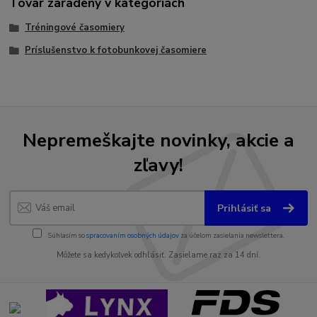
Tovar zaradený v kategóriách
Tréningové časomiery
Príslušenstvo k fotobunkovej časomiere
Nepremeškajte novinky, akcie a
zľavy!
Prihlásiť sa
Súhlasím so
spracovaním osobných údajov
za účelom zasielania newslettera.
Môžete sa kedykoľvek odhlásiť. Zasielame raz za 14 dní.