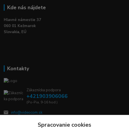
Kde nás nájdete
Hlavné námestie 37
060 01 Kežmarok
Slovakia, EÚ
Kontakty
Zákaznícka podpora
+421903906066
(Po-Pia, 9-16 hod.)
info@videocom.sk
Spracovanie cookies