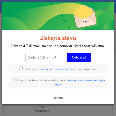
Na našom eshope sa priebežne pracuje a tovar sa priebežne dopĺňa. radi
Vás obslúžime i telefonicky na +421 911 906 066.
0
ks
+421903906066
za
0 €
(Po-Pia, 9-16 hod.)
Menu
Získajte zľavu
Hľadať
Získajte 4 EUR zľavu na prvú objednávku. Stačí zadať Váš email
Odoslať
Úvod
Zimné športy
Zástavka na obrovský slalom 75x50 cm
Zástavka na obrovský slalom
Súhlasím so
spracovaním osobných údajov
pre účely registrácie.
75x50 cm
Prajem si odoberať novinky e-mailom podľa
podmienok spracovania osobných
údajov
.
Zatvoriť