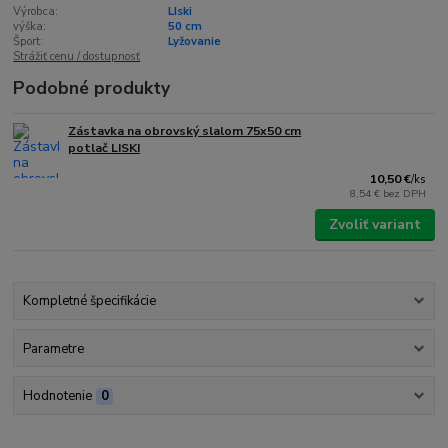
Výrobca:
LIski
výška:
50 cm
Šport:
Lyžovanie
Strážiť cenu / dostupnosť
Podobné produkty
Zástavka na obrovský slalom 75x50 cm
potlač LISKI
10,50 €
/
ks
8,54 €
bez DPH
Zvoliť variant
Kompletné špecifikácie
Parametre
Hodnotenie
0