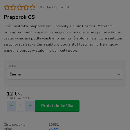
Ohodnotiť produkt
Práporok GS
Terč , zástavka, práporok pre Obrovský slalom Rozmer 75x50 cm
odolný proti vetru - upevňovacia guma - monoface bez potlače Potlač
zástavky možná podľa vlastného návrhu . Š ablona návrhu pre sieťotlač
sa uchováva 3 roky. Cena šablony podľa zložitosti návrhu Tréningový
panel na obrovský slalom, s gu...
celý popis
Farba
12 €
/
ks
9,76 €
bez DPH
Pridať do košíka
Číslo produktu:
10631
šírka:
75 cm