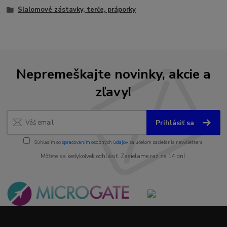
Slalomové zástavky, terče, práporky
Nepremeškajte novinky, akcie a
zľavy!
Prihlásiť sa
Súhlasím so
spracovaním osobných údajov
za účelom zasielania newslettera.
Môžete sa kedykoľvek odhlásiť. Zasielame raz za 14 dní.