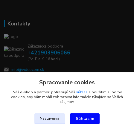
Kontakty
Zákaznícka podpora
+421903906066
(Po-Pia, 9-16 hod.)
info@videocom.sk
Spracovanie cookies
Náš e-shop a partneri potrebujú Váš
súhlas
s použitím súborov
cookies, aby Vám mohli zobrazovať informácie týkajúce sa Vašich
záujmov.
Upravit sběr cookies.
Súhlasím
Nastavenia
Vytvorené na
Eshop-rychlo.sk