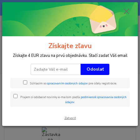
Na našom eshope sa priebežne pracuje a tovar sa priebežne dopĺňa. radi
Vás obslúžime i telefonicky na +421 911 906 066.
0
ks
+421903906066
za
0 €
(Po-Pia, 9-16 hod.)
Menu
Získajte zľavu
Získajte 4 EUR zľavu na prvú objednávku. Stačí zadať Váš email
Hľadať
Odoslať
Úvod
Zimné športy
Zástavka na obrovský slalom 75x50 cm potlač LISKI
Súhlasím so
spracovaním osobných údajov
pre účely registrácie.
Zástavka na obrovský slalom
Prajem si odoberať novinky e-mailom podľa
podmienok spracovania osobných
75x50 cm potlač LISKI
údajov
.
Zatvoriť