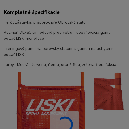
Kompletné špecifikácie
Terč , zástavka, práporok pre Obrovský slalom
Rozmer 75x50 cm odolný proti vetru - upevňovacia guma -
potlač LISKI monoface
Tréningový panel na obrovský slalom, s gumou na uchytenie -
potlač LISKI
Farby : Modrá , červená, čierna, oranž-flou, zelena-flou, fuksia