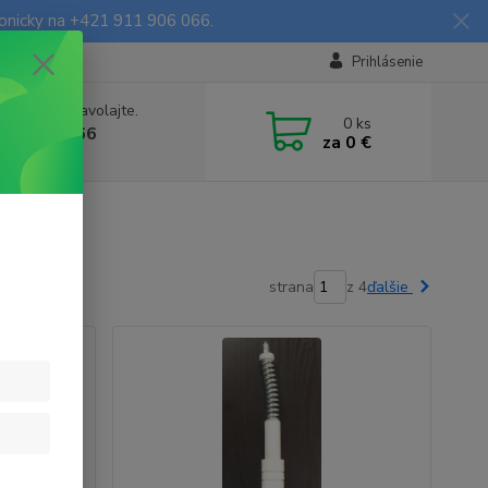
fonicky na +421 911 906 066.
Prihlásenie
e si rady? Zavolajte.
0
ks
903906066
za
0 €
a, 9-16 hod.)
strana
z 4
ďalšie