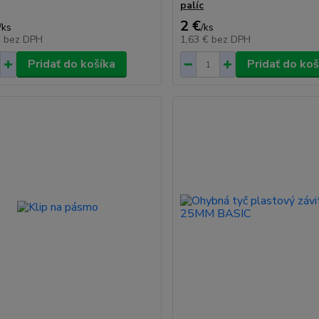
palíc
2 €
/
ks
/
ks
€
bez DPH
1,63 €
bez DPH
Pridať do košíka
Pridať do koš