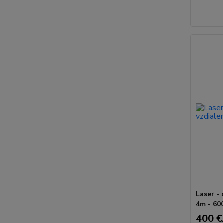
Laser -
4m - 60
400 €