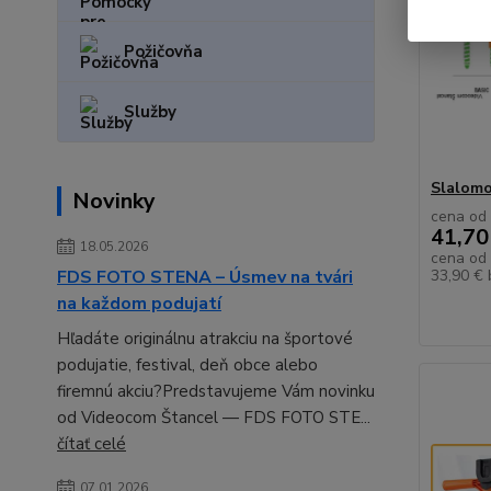
Požičovňa
Služby
Slalomo
Novinky
cena od
41,70
18.05.2026
cena od
FDS FOTO STENA – Úsmev na tvári
33,90 €
na každom podujatí
Hľadáte originálnu atrakciu na športové
podujatie, festival, deň obce alebo
firemnú akciu?Predstavujeme Vám novinku
od Videocom Štancel — FDS FOTO STE...
čítať celé
07.01.2026