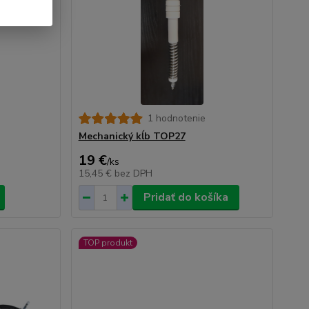
1 hodnotenie
Mechanický kĺb TOP27
19 €
/
ks
15,45 €
bez DPH
Pridať do košíka
TOP produkt