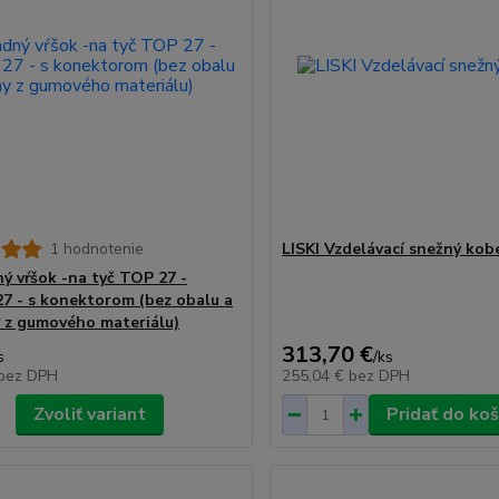
1 hodnotenie
LISKI Vzdelávací snežný kob
ý vŕšok -na tyč TOP 27 -
7 - s konektorom (bez obalu a
 z gumového materiálu)
313,70 €
s
/
ks
bez DPH
255,04 €
bez DPH
Zvoliť variant
Pridať do koš