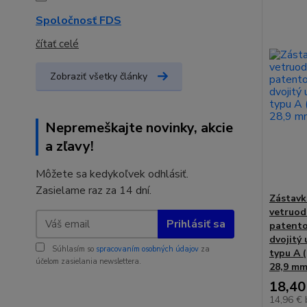
Spoločnosť FDS
čítať celé
Zobraziť všetky články
Nepremeškajte novinky, akcie
a zľavy!
Môžete sa kedykoľvek odhlásiť.
Zasielame raz za 14 dní.
Zástavk
vetruod
Prihlásiť sa
patento
dvojitý
Súhlasím so
spracovaním osobných údajov
za
typu A 
účelom zasielania newslettera.
28,9 mm
18,40
14,96 €