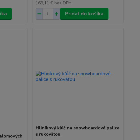
169,11 €
bez DPH
íka
Pridať do košíka
Hliníkový kľúč na snowboardové palice
s rukoväťou
slalomových