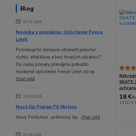
Blog
07.01.2026
Novinka v prenájme: Oplotenie Fence
Limit
Potrebujete dočasne ohraničiť priestor
rýchlo, efektívne a bez trvalých zásahov?
Do našej ponuky prenájmu pribudlo
moderné oplotenie Fence Limit od sp...
Náhradn
čítať celé
SKATE 2
ochrany
18 €
29.10.2025
/
k
14,63 €
Nový čip Frelap FX Motion
Nový FxMotion : prémiový čip.
čítať celé
23.04.2025