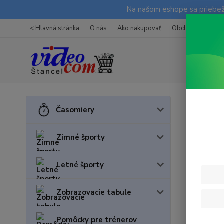
Na našom eshope sa priebežn
< Hlavná stránka
O nás
Ako nakupovať
Obchodné podmi
Výro
Časomiery
Zimné športy
TOP pro
Letné športy
Zobrazovacie tabule
Pomôcky pre trénerov