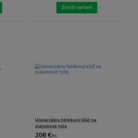
Zvoliť variant
Univerzálny hlinikový kĺúč na
slalomové tyče
208 €
/
ks