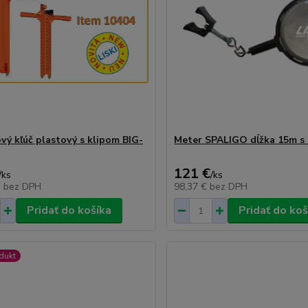
vý kľúč plastový s klipom BIG-
Meter SPALIGO dĺžka 15m s
121 €
/
ks
/
ks
€
bez DPH
98,37 €
bez DPH
Pridať do košíka
Pridať do koš
dukt