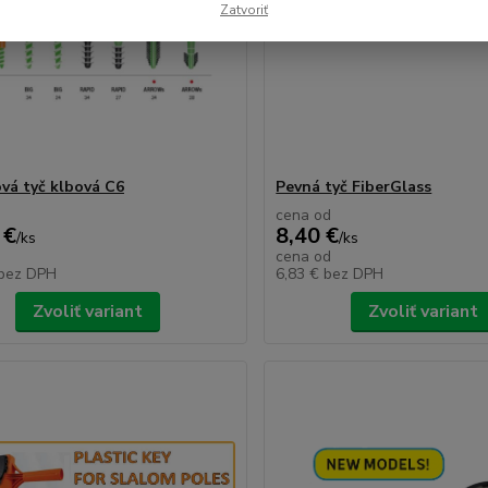
Zatvoriť
vá tyč klbová C6
Pevná tyč FiberGlass
cena od
 €
8,40 €
/
ks
/
ks
cena od
bez DPH
6,83 €
bez DPH
Zvoliť variant
Zvoliť variant