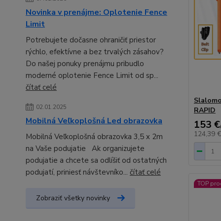
Novinka v prenájme: Oplotenie Fence
Limit
Potrebujete dočasne ohraničiť priestor
rýchlo, efektívne a bez trvalých zásahov?
Do našej ponuky prenájmu pribudlo
moderné oplotenie Fence Limit od sp...
čítať celé
Slalomo
02.01.2025
RAPID
Mobilná Veľkoplošná Led obrazovka
153 €
124,39 
Mobilná Veľkoplošná obrazovka 3,5 x 2m
na Vaše podujatie Ak organizujete
podujatie a chcete sa odlíšiť od ostatných
podujatí, priniesť návštevníko...
čítať celé
TOP pro
Zobraziť všetky novinky