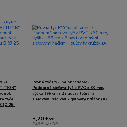
5x50
Pevná tyč PVC na ohradenie-
ETITION"
Podporná sieťová tyč z PVC ø 30 mm,
onof. -
výška 165 cm s 2 nastaviteľnými
re tyče
sieťovými háčikmi - guľovitý krúžok (A)
B (Ø 25-
9,20 €
/
ks
7,48 €
bez DPH