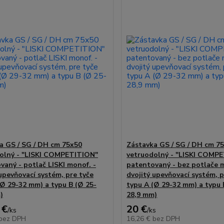
a GS / SG / DH cm 75x50
Zástavka GS / SG / DH cm 7
olný - "LISKI COMPETITION"
vetruodolný - "LISKI COMP
vaný - potlač LISKI monof. -
patentovaný - bez potlače m
 upevňovací systém, pre tyče
dvojitý upevňovací systém, p
(Ø 29-32 mm) a typu B (Ø 25-
typu A (Ø 29-32 mm) a typu 
)
28,9 mm)
 €
20 €
/
ks
/
ks
bez DPH
16,26 €
bez DPH