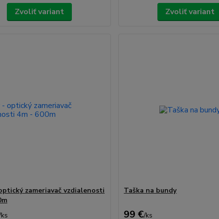
Zvoliť variant
Zvoliť variant
 optický zameriavač vzdialenosti
Taška na bundy
0m
99 €
/
ks
/
ks