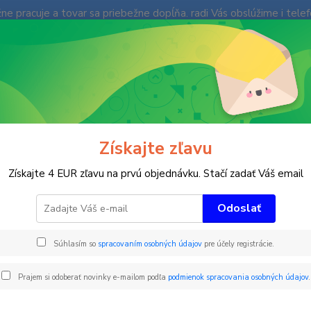
e pracuje a tovar sa priebežne dopĺňa. radi Vás obslúžime i tele
enky
Fotogaléria
Ochrana súkromia
Kontakty
Blog
Neviet
Hľadať
+421
(Po-Pi
bca: LIski
Získajte zľavu
Získajte 4 EUR zľavu na prvú objednávku. Stačí zadať Váš email
Odoslať
dukt
Akcia
Súhlasím so
spracovaním osobných údajov
pre účely registrácie.
Prajem si odoberať novinky e-mailom podľa
podmienok spracovania osobných údajov
.