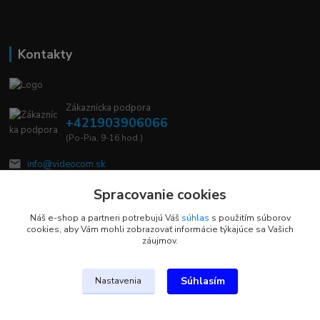
Kontakty
Zákaznícka podpora
+421903906066
(Po-Pia, 9-16 hod.)
info@videocom.sk
Spracovanie cookies
Náš e-shop a partneri potrebujú Váš
súhlas
s použitím súborov
cookies, aby Vám mohli zobrazovať informácie týkajúce sa Vašich
záujmov.
Upravit sběr cookies.
Súhlasím
Nastavenia
Vytvorené na
Eshop-rychlo.sk