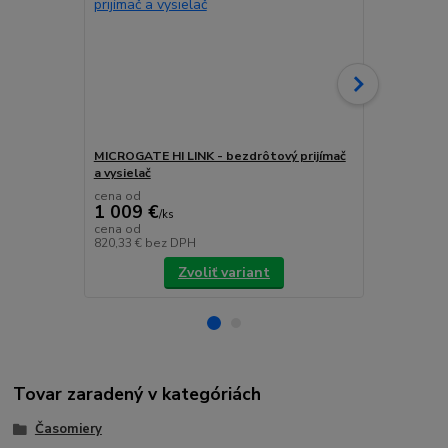
MICROGATE HI LINK - bezdrôtový prijímač
Identlynx HR
a vysielač
cena od
1 009 €
/
ks
3 690 €
cena od
/
k
820,33 €
bez DPH
3 000 €
bez 
Zvoliť variant
Tovar zaradený v kategóriách
Časomiery