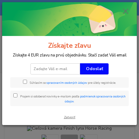
Na našom eshope sa priebežne pracuje a tovar sa priebežne dopĺňa. radi
Vás obslúžime i telefonicky na +421 911 906 066.
0
ks
+421903906066
za
0 €
(Po-Pia, 9-16 hod.)
Menu
Získajte zľavu
Získajte 4 EUR zľavu na prvú objednávku. Stačí zadať Váš email
Hľadať
Odoslať
Úvod
Časomiery
Cieľová kamera Finish lynx Horse Racing
Súhlasím so
spracovaním osobných údajov
pre účely registrácie.
Cieľová kamera Finish lynx Horse
Prajem si odoberať novinky e-mailom podľa
podmienok spracovania osobných
Racing
údajov
.
Novinka
Akcia
Zatvoriť