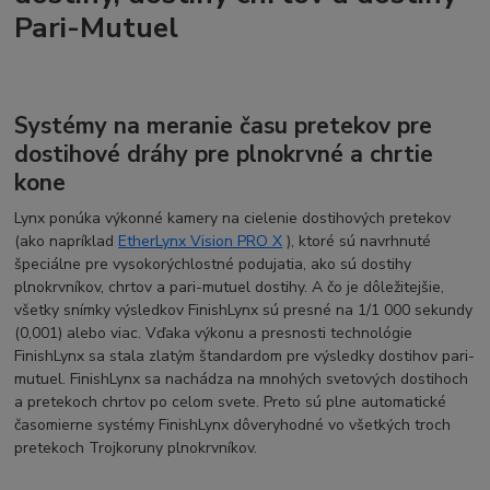
Pari-Mutuel
Systémy na meranie času pretekov pre
dostihové dráhy pre plnokrvné a chrtie
kone
Lynx ponúka výkonné kamery na cielenie dostihových pretekov
(ako napríklad
EtherLynx Vision PRO X
), ktoré sú navrhnuté
špeciálne pre vysokorýchlostné podujatia, ako sú dostihy
plnokrvníkov, chrtov a pari-mutuel dostihy. A čo je dôležitejšie,
všetky snímky výsledkov FinishLynx sú presné na 1/1 000 sekundy
(0,001) alebo viac. Vďaka výkonu a presnosti technológie
FinishLynx sa stala zlatým štandardom pre výsledky dostihov pari-
mutuel. FinishLynx sa nachádza na mnohých svetových dostihoch
a pretekoch chrtov po celom svete. Preto sú plne automatické
časomierne systémy FinishLynx dôveryhodné vo všetkých troch
pretekoch Trojkoruny plnokrvníkov.