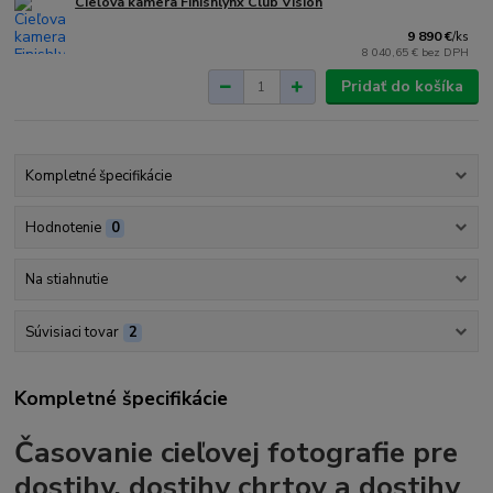
Cieľova kamera Finishlynx Club Vision
9 890 €
/
ks
8 040,65 €
bez DPH
Pridať do košíka
Kompletné špecifikácie
Hodnotenie
0
Na stiahnutie
Súvisiaci tovar
2
Kompletné špecifikácie
Časovanie cieľovej fotografie pre
dostihy, dostihy chrtov a dostihy