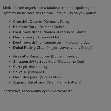
Medzi hlavné organizácie a udalosti, ktoré sa spoliehajú na
systémy na meranie času s foto-úpravou FinishLynx, patria:
Churchill Downs
(Kentucky Derby)
Belmont Park
(Belmont Stakes)
Dostihová dráha Pimlico
(Preakness Stakes)
Hongkonský džokejský klub
Dostihová dráha Flemington
(Melbourne Cup)
Dubai Racing Club
(Majstrovstvá sveta v Dubaji)
Greyville Racecourse
(Durban Handicap)
Singapurský turfový klub
(Melbourne Cup)
Curragh
(Írske derby)
Solvala
(Elitloppet)
Haroldov park
(Miracle Mile)
Agnano Racetrack
(Gran Premio Lotteria)
Zachytávajte výsledky vysokou rýchlosťou