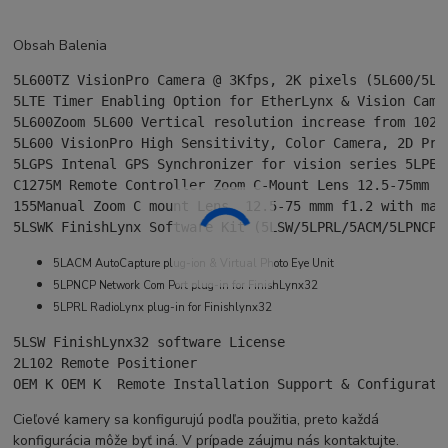
Obsah Balenia
5L600TZ VisionPro Camera @ 3Kfps, 2K pixels (5L600/5LT
5LTE Timer Enabling Option for EtherLynx & Vision Came
5L600Zoom 5L600 Vertical resolution increase from 1024
5L600 VisionPro High Sensitivity, Color Camera, 2D Pre
5LGPS Intenal GPS Synchronizer for vision series 5LPES
C1275M Remote Controller Zoom C-Mount Lens 12.5-75mm f
155Manual Zoom C mount Lens, 12.5-75 mmm f1.2 with man
5LSWK FinishLynx Software Kit (5LSW/5LPRL/5ACM/5LPNCP)
5LACM AutoCapture plug-ion & Virtual Photo Eye Unit
5LPNCP Network Com Port plug-in for FinishLynx32
5LPRL RadioLynx plug-in for Finishlynx32
5LSW FinishLynx32 software License
2L102 Remote Positioner
OEM K OEM K  Remote Installation Support & Configurati
Cieľové kamery sa konfigurujú podľa použitia, preto každá
konfigurácia môže byť iná. V prípade záujmu nás kontaktujte.