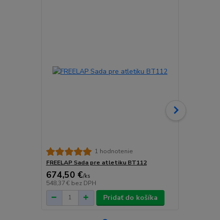
1 hodnotenie
FREELAP Sada pre atletiku BT112
FREELAP Sad
674,50 €
1 656,20
/
ks
548,37 €
bez DPH
1 346,50 €
b
Pridať do košíka