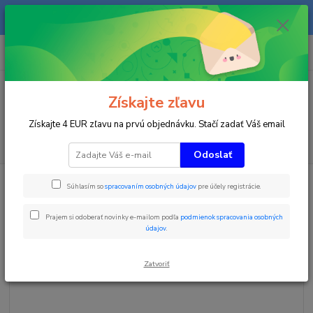
Na našom eshope sa priebežne pracuje a tovar sa priebežne dopĺňa. radi
Vás obslúžime i telefonicky na +421 911 906 066.
0
ks
+421903906066
za
0 €
(Po-Pia, 9-16 hod.)
Menu
Získajte zľavu
Získajte 4 EUR zľavu na prvú objednávku. Stačí zadať Váš email
Hľadať
Odoslať
Úvod
Časomiery
Tréningové časomiery
Príslušentvo k čipovej
Súhlasím so
spracovaním osobných údajov
pre účely registrácie.
časomiere
Freelap Tx Touch Pro
Freelap Tx Touch Pro
Prajem si odoberať novinky e-mailom podľa
podmienok spracovania osobných
údajov
.
Zatvoriť