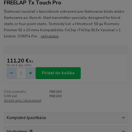
FREELAP Tx Touch Pro
Štartovací vysielač v špeciálnom zobrazení pre štartovacie bloky alebo
štartovanie po štyroch. Start transmitter specially designed for block
starts or four-point starts. Technický list: • Hmotnosť: 50 g• Rozmery:
Priemer 82 x 10 mm• Kompatibilita: FxChip / FxChip BLE• Vysielač s 1
kódom: START• Pre...
celý popis
111,20 €
/
ks
90,41 €
bez DPH
Pridať do košíka
Číslo produktu:
FRE203
EAN kód:
FRE203
Strážiť cenu / dostupnosť
Kompletné špecifikácie
Hodnotenie
0