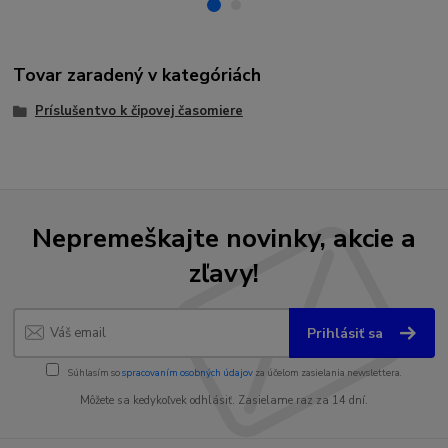
Tovar zaradený v kategóriách
Príslušentvo k čipovej časomiere
Nepremeškajte novinky, akcie a
zľavy!
Prihlásiť sa
Súhlasím so
spracovaním osobných údajov
za účelom zasielania newslettera.
Môžete sa kedykoľvek odhlásiť. Zasielame raz za 14 dní.