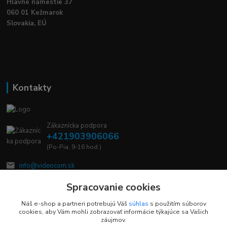
Hlavné námestie 37
060 01 Kežmarok
Slovakia, EÚ
Kontakty
Zákaznícka podpora
+421903906066
(Po-Pia, 9-16 hod.)
info@videocom.sk
Spracovanie cookies
Náš e-shop a partneri potrebujú Váš
súhlas
s použitím súborov
cookies, aby Vám mohli zobrazovať informácie týkajúce sa Vašich
záujmov.