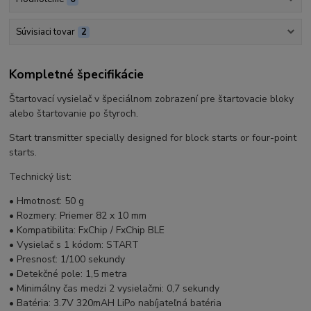
Súvisiaci tovar
2
Kompletné špecifikácie
Štartovací vysielač v špeciálnom zobrazení pre štartovacie bloky
alebo štartovanie po štyroch.
Start transmitter specially designed for block starts or four-point
starts.
Technický list:
• Hmotnosť: 50 g
• Rozmery: Priemer 82 x 10 mm
• Kompatibilita: FxChip / FxChip BLE
• Vysielač s 1 kódom: START
• Presnosť: 1/100 sekundy
• Detekčné pole: 1,5 metra
• Minimálny čas medzi 2 vysielačmi: 0,7 sekundy
• Batéria: 3.7V 320mAH LiPo nabíjateľná batéria