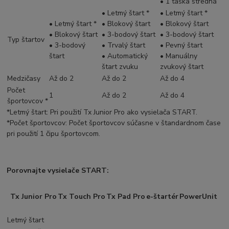
• 1 taška stredná
• Letmý štart *
• Letmý štart *
• Letmý štart *
• Blokový štart
• Blokový štart
• Blokový štart
• 3-bodový štart
• 3-bodový štart
Typ štartov
• 3-bodový
• Trvalý štart
• Pevný štart
štart
• Automatický
• Manuálny
štart zvuku
zvukový štart
Medzičasy
Až do
2
Až do
2
Až do
4
Počet
1
Až do
2
Až do
4
športovcov *
*Letmý štart: Pri použití Tx Junior Pro ako vysielača START.
*Počet športovcov: Počet športovcov súčasne v štandardnom čase
pri použití 1 čipu športovcom.
Porovnajte vysielače START:
Tx Junior Pro
Tx Touch Pro
Tx Pad Pro
e-štartér
PowerUnit
Letmý štart