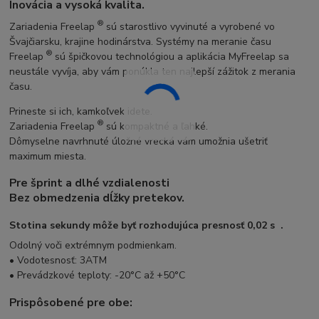
Inovácia a vysoká kvalita.
®
Zariadenia Freelap
sú starostlivo vyvinuté a vyrobené vo
Švajčiarsku, krajine hodinárstva. Systémy na meranie času
®
Freelap
sú špičkovou technológiou a aplikácia MyFreelap sa
neustále vyvíja, aby vám ponúkla ten najlepší zážitok z merania
času.
Prineste si ich, kamkoľvek idete.
®
Zariadenia Freelap
sú kompaktné a ľahké.
Dômyselne navrhnuté úložné vrecká vám umožnia ušetriť
maximum miesta.
Pre šprint a dlhé vzdialenosti
Bez obmedzenia dĺžky pretekov.
Stotina sekundy môže byť rozhodujúca presnosť
0,02 s
.
Odolný voči extrémnym podmienkam.
• Vodotesnosť: 3ATM
• Prevádzkové teploty: -20°C až +50°C
Prispôsobené pre obe: