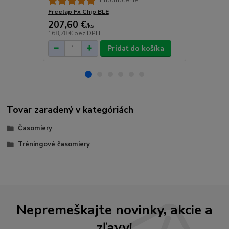
1 hodnotenie
Freelap Fx Chip BLE
207,60 €
167,20 
/
ks
168,78 €
bez DPH
135,93 €
bez
Pridať do košíka
Tovar zaradený v kategóriách
Časomiery
Tréningové časomiery
Nepremeškajte novinky, akcie a
zľavy!