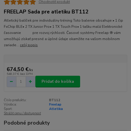
Ohodnotiť produkt
FREELAP Sada pre atletiku BT112
Atletický balíček pre individuálny tréning Toto balenie obsahuje:• 1 čip
FxChip BLE• 2 TX Junior Pro• 1 TX Touch Pro• 1 tašku malá Elektronické
časovanie pre rozvoj rýchlosti. Časové systémy Freelap ® vám
umožňujú získať presné a úplné údaje okamžite na vašom mobilnom
zariade...
celý popis
674,50 €
/
ks
548,37 €
bez DPH
Pridať do košíka
Číslo produktu:
BT112
Výrobca:
Freelap
Šport:
Atletika
Strážiť cenu / dostupnosť
Podobné produkty