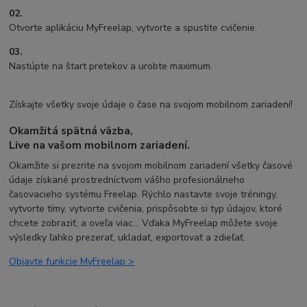
02.
Otvorte aplikáciu MyFreelap, vytvorte a spustite cvičenie.
03.
Nastúpte na štart pretekov a urobte maximum.
Získajte všetky svoje údaje o čase na svojom mobilnom zariadení!
Okamžitá spätná väzba,
Live na vašom mobilnom zariadení.
Okamžite si prezrite na svojom mobilnom zariadení všetky časové
údaje získané prostredníctvom vášho profesionálneho
časovacieho systému Freelap. Rýchlo nastavte svoje tréningy,
vytvorte tímy, vytvorte cvičenia, prispôsobte si typ údajov, ktoré
chcete zobraziť, a oveľa viac... Vďaka MyFreelap môžete svoje
výsledky ľahko prezerať, ukladať, exportovať a zdieľať.
Objavte funkcie MyFreelap >