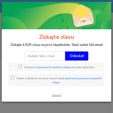
Na našom eshope sa priebežne pracuje a tovar sa priebežne dopĺňa. radi
Vás obslúžime i telefonicky na +421 911 906 066.
0
ks
+421903906066
za
0 €
(Po-Pia, 9-16 hod.)
Menu
Získajte zľavu
Získajte 4 EUR zľavu na prvú objednávku. Stačí zadať Váš email
Hľadať
Odoslať
Úvod
Časomiery
Tréningové časomiery
FREELAP Sada pre atletiku
Súhlasím so
spracovaním osobných údajov
pre účely registrácie.
BT112
FREELAP Sada pre atletiku
Prajem si odoberať novinky e-mailom podľa
podmienok spracovania osobných
údajov
.
BT112
Zatvoriť