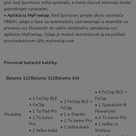
polí, keď športovec míňa vysielače, a meria časové intervaly medzi
jednotlivými vysielačmi.
• Aplikácia MyFreelap:
Keď športovec prejde okolo vysielača
FINISH, údaje o čase sa automaticky zaznamenajú a okamžite sa
prenesú cez Bluetooth do vášho mobilného zariadenia cez
aplikáciu MyFreelap. Údaje je možné skontrolovať aj na počítači
prostredníctvom účtu myfreelap.com.
Porovnať bežecké balíčky:
Balenie 112
Balenie 212
Balenie 414
• 4 FxChip BLE +
• 1 FxChip BLE
FxClip
• 2 FxChip BLE +
+ FxClip
• 1 SpaceUnit &
FxClip
• 1 Tx Pad Pro
PowerUnit
Produkty
• 1 e-Starter
• 2 Tx Junior
• 4 Tx Junior Pro
• 2 Tx Junior Pro
Pro
• 1 taška so
• 1 taška malá
• 1 taška malá
šnúrkou