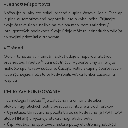
• Jednotliví športovci
Načasujte si, aby ste získali presné a úplné časové údaje! Freelap
je plne automatizovaný, nepotrebujete nikoho iného. Prijímajte
svoje časové údaje naživo na svojom mobilnom zariadení /
inteligentných hodinkách. Svoje údaje môžete jednoducho zdieľať
so svojimi priateľmi a trénerom.
• Tréneri
Okrem toho, že vám umožní získať údaje s neporovnateľnou
®
presnosťou, Freelap
vám ušetrí čas. Vytvorte tímy a merajte
niekoľko športovcov súčasne. Časujte veľké skupiny športovcov v
rade rýchlejšie, než ste to kedy robili, vďaka funkcii časovania
rozpisu.
CELKOVÉ FUNGOVANIE
®
Technológia Freelap
je založená na emisii a detekcii
elektromagnetických polí a pozostáva hlavne z troch prvkov:
• Vysielače:
Umiestnené pozdĺž trate, sú kódované (START, LAP
alebo FINISH) a vyžarujú elektromagnetické polia.
• Čip:
Používa ho športovec, zisťuje pulzy elektromagnetických