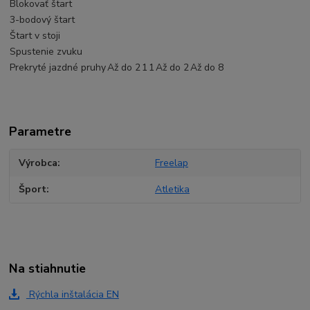
Blokovať štart
3-bodový štart
Štart v stoji
Spustenie zvuku
Prekryté jazdné pruhy
Až do
2
1
1
Až do
2
Až do
8
Parametre
Výrobca
Freelap
Šport
Atletika
Na stiahnutie
Rýchla inštalácia EN