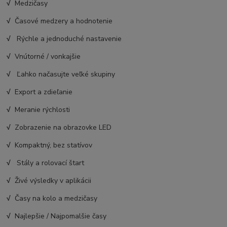
√
Medzičasy
√
Časové medzery a hodnotenie
√
Rýchle a jednoduché nastavenie
√
Vnútorné / vonkajšie
√
Ľahko načasujte veľké skupiny
√
Export a zdieľanie
√
Meranie rýchlosti
√
Zobrazenie na obrazovke LED
√
Kompaktný, bez statívov
√
Stály a rolovací štart
√
Živé výsledky v aplikácii
√
Časy na kolo a medzičasy
√
Najlepšie / Najpomalšie časy