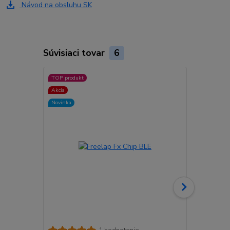
Návod na obsluhu SK
Súvisiaci tovar
6
TOP produkt
Akcia
Novinka
Freelap TX J