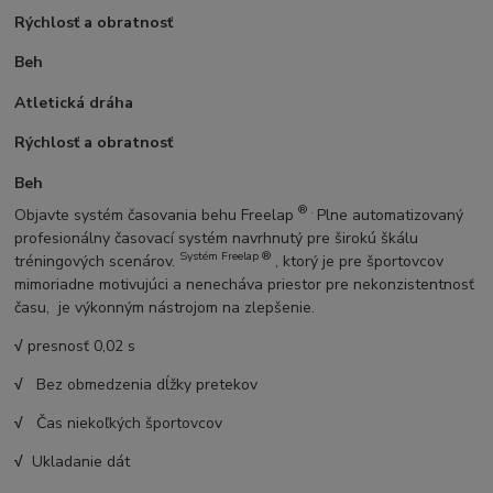
Rýchlosť a obratnosť
Beh
Atletická dráha
Rýchlosť a obratnosť
Beh
® .
Objavte systém časovania behu Freelap
Plne automatizovaný
profesionálny časovací systém navrhnutý pre širokú škálu
Systém Freelap ®
tréningových scenárov.
, ktorý je pre športovcov
mimoriadne motivujúci a nenecháva priestor pre nekonzistentnosť
času, je výkonným nástrojom na zlepšenie.
√
presnosť 0,02 s
√
Bez obmedzenia dĺžky pretekov
√
Čas niekoľkých športovcov
√
Ukladanie dát