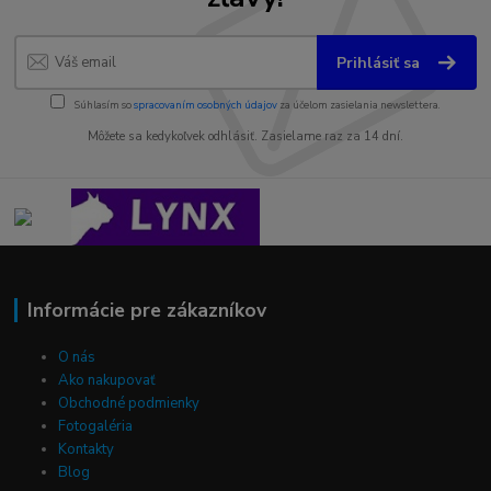
Prihlásiť sa
Súhlasím so
spracovaním osobných údajov
za účelom zasielania newslettera.
Môžete sa kedykoľvek odhlásiť. Zasielame raz za 14 dní.
Informácie pre zákazníkov
O nás
Ako nakupovať
Obchodné podmienky
Fotogaléria
Kontakty
Blog