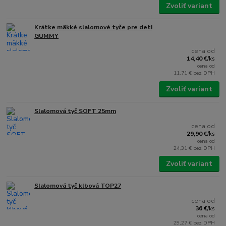
Zvoliť variant
Krátke mäkké slalomové tyče pre deti
GUMMY
cena od
14,40 €
/
ks
cena od
11,71 €
bez DPH
Zvoliť variant
Slalomová tyč SOFT 25mm
cena od
29,90 €
/
ks
cena od
24,31 €
bez DPH
Zvoliť variant
Slalomová tyč klbová TOP27
cena od
36 €
/
ks
cena od
29,27 €
bez DPH