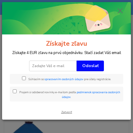
Na našom eshope sa priebežne pracuje a tovar sa priebežne dopĺňa. radi
Vás obslúžime i telefonicky na +421 911 906 066.
0
ks
+421903906066
za
0 €
(Po-Pia, 9-16 hod.)
Menu
Získajte zľavu
Získajte 4 EUR zľavu na prvú objednávku. Stačí zadať Váš email
Hľadať
Odoslať
Úvod
Zimné športy
Ohradenie a vyznačenie priestorov
Hríbiky výška
Súhlasím so
spracovaním osobných údajov
pre účely registrácie.
30 cm oranžová
Hríbiky výška 30 cm oranžová
Prajem si odoberať novinky e-mailom podľa
podmienok spracovania osobných
údajov
.
Novinka
Akcia
TOP produkt
Zatvoriť