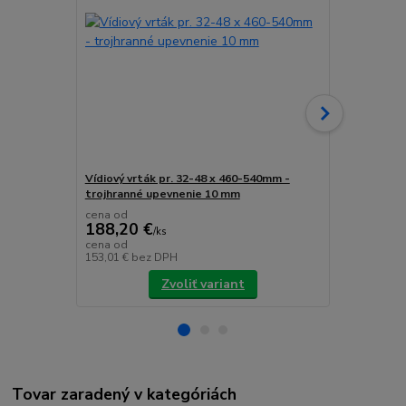
Vídiový vrták pr. 32-48 x 460-540mm -
Milwaukee M
trojhranné upevnenie 10 mm
vŕtačka (18
cena od
188,20 €
/
ks
559,70 
cena od
153,01 €
bez DPH
455,04 €
bez
Zvoliť variant
Tovar zaradený v kategóriách