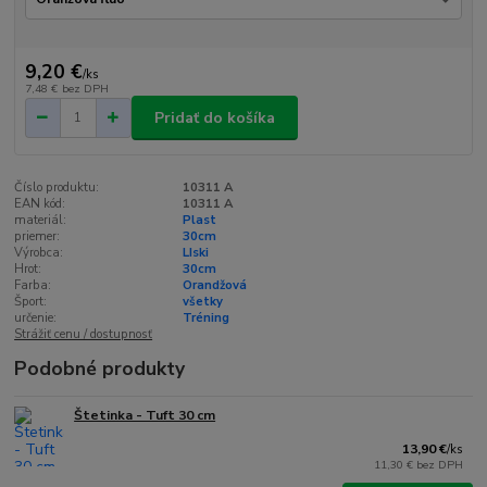
9,20 €
/
ks
7,48 €
bez DPH
Pridať do košíka
Číslo produktu:
10311 A
EAN kód:
10311 A
materiál:
Plast
priemer:
30cm
Výrobca:
LIski
Hrot:
30cm
Farba:
Orandžová
Šport:
všetky
určenie:
Tréning
Strážiť cenu / dostupnosť
Podobné produkty
Štetinka - Tuft 30 cm
13,90 €
/
ks
11,30 €
bez DPH