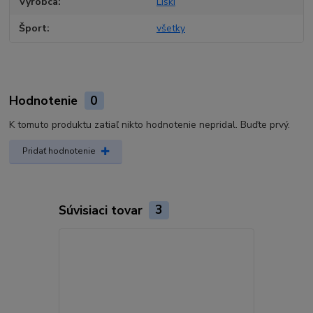
Výrobca
LIski
Šport
všetky
Hodnotenie
0
K tomuto produktu zatiaľ nikto hodnotenie nepridal. Buďte prvý.
Pridať hodnotenie
Súvisiaci tovar
3
TOP produkt
Akcia