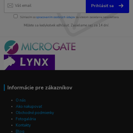
Prihlásiť sa
Súhlasím so
spracovaním osobných údajov
za účelom zasielania newslettera.
Môžete sa kedykoľvek odhlásiť. Zasielame raz za 14 dní.
Informácie pre zákazníkov
O nás
Ako nakupovať
Obchodné podmienky
Fotogaléria
Kontakty
Blog