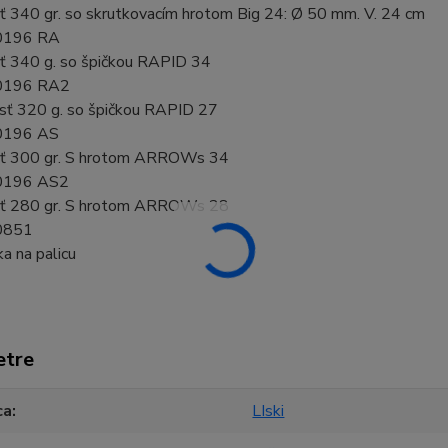
 340 gr. so skrutkovacím hrotom Big 24: Ø 50 mm. V. 24 cm
0196 RA
 340 g. so špičkou RAPID 34
0196 RA2
ť 320 g. so špičkou RAPID 27
0196 AS
ť 300 gr. S hrotom ARROWs 34
0196 AS2
ť 280 gr. S hrotom ARROWs 28
0851
a na palicu
etre
ca
LIski