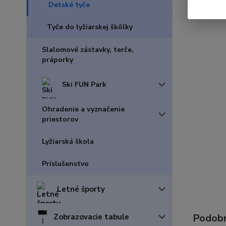
Detské tyče
Tyče do lyžiarskej škôlky
Slalomové zástavky, terče,
práporky
Ski FUN Park
Ohradenie a vyznačenie
priestorov
Lyžiarská škola
Príslušenstvo
Letné športy
Podobn
Zobrazovacie tabule