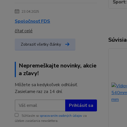
Šport
23.04.2025
Spoločnosť FDS
čítať celé
Súvisia
Zobraziť všetky články
Nepremeškajte novinky, akcie
a zľavy!
Môžete sa kedykoľvek odhlásiť.
Zasielame raz za 14 dní.
Prihlásiť sa
Súhlasím so
spracovaním osobných údajov
za
účelom zasielania newslettera.