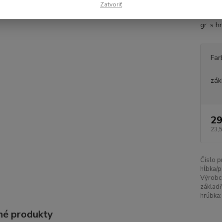
bezpeč
Zatvoriť
rôznyc
gr. s 
Far
zák
29
23,
Číslo p
hĺbka/p
Výrobc
základň
hrúbka:
é produkty