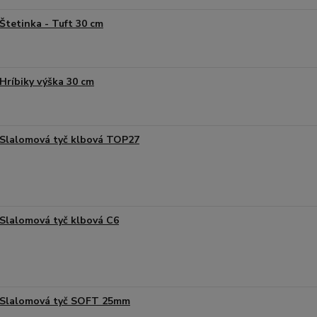
Štetinka - Tuft 30 cm
Hríbiky výška 30 cm
Slalomová tyč klbová TOP27
Slalomová tyč klbová C6
Slalomová tyč SOFT 25mm