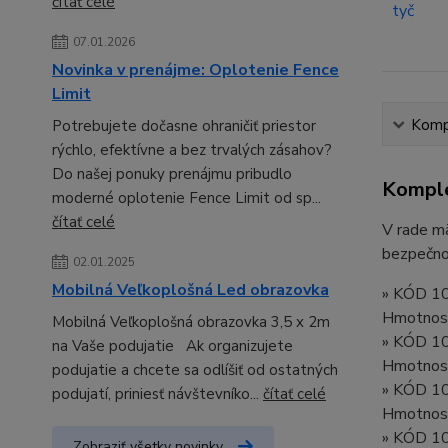
čítať celé
07.01.2026
Novinka v prenájme: Oplotenie Fence
Limit
Kompl
Potrebujete dočasne ohraničiť priestor
rýchlo, efektívne a bez trvalých zásahov?
Do našej ponuky prenájmu pribudlo
Komple
moderné oplotenie Fence Limit od sp...
čítať celé
V rade mä
bezpečnos
02.01.2025
Mobilná Veľkoplošná Led obrazovka
» KÓD 1
Hmotnosť
Mobilná Veľkoplošná obrazovka 3,5 x 2m
» KÓD 1
na Vaše podujatie Ak organizujete
Hmotnosť
podujatie a chcete sa odlíšiť od ostatných
» KÓD 1
podujatí, priniesť návštevníko...
čítať celé
Hmotnosť
» KÓD 1
Zobraziť všetky novinky