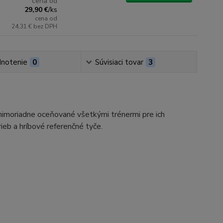
cena od
29,90 €
/
ks
cena od
24,31 €
bez DPH
notenie
0
Súvisiaci tovar
3
 mimoriadne oceňované všetkými trénermi pre ich
ieb a hríbové referenčné tyče.