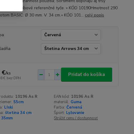
nosť a všestrannosť použitia; Sortiment dopĺňajú aj trsy
h farieb a hríbové referenčné tyče. » KÓD 10190Hmotnosť 290
hrotom BASIC: Ø 30 mm. V. 34 cm.» KÓD 101...
celý popis
ba
ladňa
 €
/
ks
Pridať do košíka
58 €
bez DPH
roduktu:
10196 As R
EAN kód:
10196 As R
riemer:
55cm
materiál:
Guma
a:
LIski
Farba:
Červená
a:
štetina 34 cm
Šport:
Lyžovanie
35mm
Strážiť cenu / dostupnosť