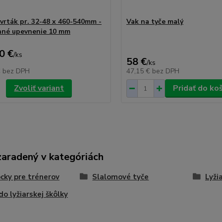
 vrták pr. 32-48 x 460-540mm -
Vak na tyče malý
nné upevnenie 10 mm
0 €
/
ks
58 €
/
ks
€
bez DPH
47,15 €
bez DPH
Zvoliť variant
Pridať do ko
zaradený v kategóriách
ky pre trénerov
Slalomové tyče
Lyži
do lyžiarskej škôlky