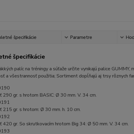
etné špecifikácie
Parametre
Hod
tné špecifikácie
kkých palíc na tréningy a súťaže určite vynikajú palice GUMMY,
ť a všestrannosť použitia; Sortiment dopĺňajú aj trsy rôznych far
0190
 290 gr. s hrotom BASIC: Ø 30 mm. V. 34 cm.
0191
 215 gr. s hrotom: Ø 30 mm. h. 10 cm.
0192
 420 gr. So skrutkovacím hrotom Big 34: Ø 50 mm. V. 34 cm.
0193