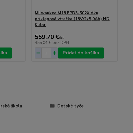
Milwaukee M18 FPD3-502X Aku
príklepová vŕtačka (18V/2x5,0Ah) HD
Kufor
559,70 €
/
ks
455,04 €
bez DPH
šíka
Pridať do košíka
arská škola
Detské tyče