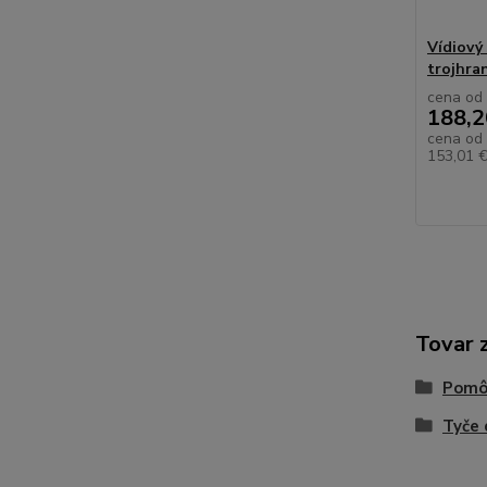
Vídiový
trojhra
cena od
188,2
cena od
153,01 
Tovar 
Pomôc
Tyče 