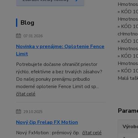
Hmotnosť
» KÓD 1
Hmotnosť
Blog
» KÓD 1
cHmotnos
07.01.2026
» KÓD 1
Novinka v prenájme: Oplotenie Fence
Hmotnos
Limit
» KÓD 1
Hmotnos
Potrebujete dočasne ohraničiť priestor
» KÓD 1
rýchlo, efektívne a bez trvalých zásahov?
Malá tašk
Do našej ponuky prenájmu pribudlo
moderné oplotenie Fence Limit od sp...
čítať celé
Param
29.10.2025
Nový čip Frelap FX Motion
Výrob
Nový FxMotion : prémiový čip.
čítať celé