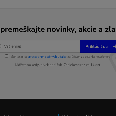
premeškajte novinky, akcie a zľa
Prihlásiť sa
Súhlasím so
spracovaním osobných údajov
za účelom zasielania newslettera.
Môžete sa kedykoľvek odhlásiť. Zasielame raz za 14 dní.