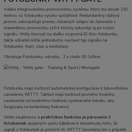
Vďaka integrovanému prenosovému systému, ktorý má dosah 150
metrov, sú fotobunky vysoko spoľahlivé. Redundantný rádiový
prenos zabezpečuje prenos získaných údajov do časovača s
maximálnou presnosťou (±0,4 tisíciny sekundy) aj pri rušení
signálu. Witty časovač na diaľku rozpozná ID číslo fotobunky,
takže užívateľ môže jednoducho nastaviť typ signálu na
fotobunke: štart, stop a medzičasy.
Obsahuje Fotobunku, odrazku , 2 x stativ 30-145cm
Fotobunky majú možnosť automatickej konfigurácie k ľubovoľnému
zariadeniu WITTY. Taktiež majú možnosť pevného trvalého
nastavenia na konkrétnu hodnotu vysielacieho kanálu, aby
fungovala na konkrétnej frekvencii.
Veľmi zaujímavou a
praktickou funkciou je párovanie 2
fotobuniek
spojených spolu káblikom k dosiahnutiu toho, že
signál z fotobuniek je poslaný do WITTY časomiery len v prípade