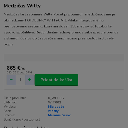
Medzičas Witty
Medzičas ku časomiere Witty. Počet pripojených medzičasov nie je
obmedzený. FOTOBUNKY WITTY·GATE Vďaka integrovanému
prenosovému systému, ktorý má dosah 150 metrov, sú fotobunky
vysoko spoľahlivé. Redundantný rádiový prenos zabezpečuje prenos
získaných údajov do časovača s maximálnou presnosťou (±0...
celý
popis
665 €
/
ks
540,65 €
bez DPH
Pridať do košíka
Číslo produktu:
K_WIT002
EAN kód:
WIT002
Výrobca:
Microgate
Šport:
všetky
určenie:
Meranie časov
Strážiť cenu / dostupnosť