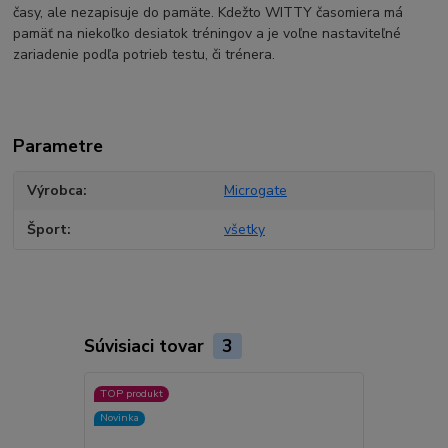
časy, ale nezapisuje do pamäte. Kdežto WITTY časomiera má
pamäť na niekoľko desiatok tréningov a je voľne nastaviteľné
zariadenie podľa potrieb testu, či trénera.
Parametre
Výrobca
Microgate
Šport
všetky
Súvisiaci tovar
3
TOP produkt
TOP produkt
Novinka