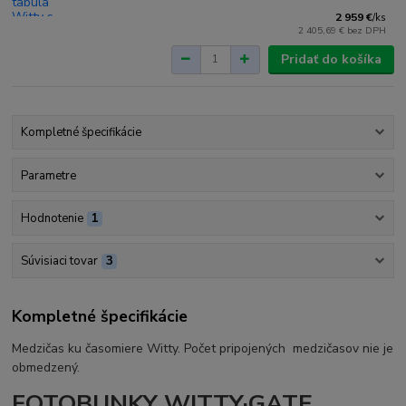
2 959 €
/
ks
2 405,69 €
bez DPH
Pridať do košíka
Kompletné špecifikácie
Parametre
Hodnotenie
1
Súvisiaci tovar
3
Kompletné špecifikácie
Medzičas ku časomiere Witty. Počet pripojených medzičasov nie je
obmedzený.
FOTOBUNKY WITTY·GATE