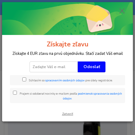
Na našom eshope sa priebežne pracuje a tovar sa priebežne dopĺňa. radi
Vás obslúžime i telefonicky na +421 911 906 066.
0
ks
+421903906066
za
0 €
(Po-Pia, 9-16 hod.)
Menu
Získajte zľavu
Získajte 4 EUR zľavu na prvú objednávku. Stačí zadať Váš email
Hľadať
Odoslať
Úvod
Časomiery
Tréningové časomiery
Medzičas Witty
Súhlasím so
spracovaním osobných údajov
pre účely registrácie.
Medzičas Witty
Prajem si odoberať novinky e-mailom podľa
podmienok spracovania osobných
údajov
.
TOP produkt
Zatvoriť