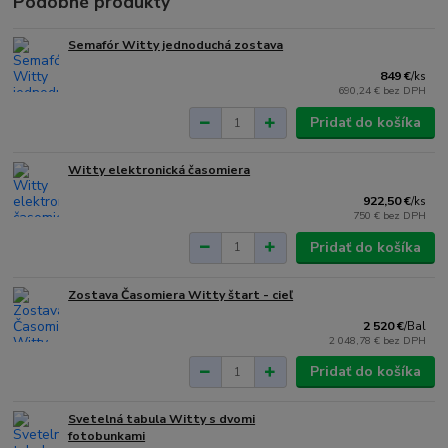
Podobné produkty
Semafór Witty jednoduchá zostava
849 €
/
ks
690,24 €
bez DPH
Pridať do košíka
Witty elektronická časomiera
922,50 €
/
ks
750 €
bez DPH
Pridať do košíka
Zostava Časomiera Witty štart - cieľ
2 520 €
/
Bal
2 048,78 €
bez DPH
Pridať do košíka
Svetelná tabula Witty s dvomi
fotobunkami