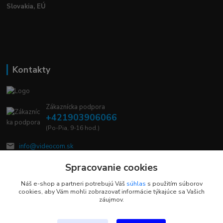
Slovakia, EÚ
Kontakty
Zákaznícka podpora
+421903906066
(Po-Pia, 9-16 hod.)
info@videocom.sk
Spracovanie cookies
Náš e-shop a partneri potrebujú Váš
súhlas
s použitím súborov
cookies, aby Vám mohli zobrazovať informácie týkajúce sa Vašich
záujmov.