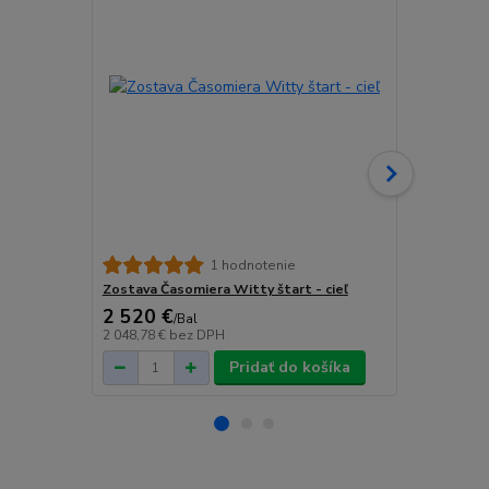
Witty elekt
1 hodnotenie
Zostava Časomiera Witty štart - cieľ
2 520 €
922,50 
/
Bal
2 048,78 €
bez DPH
750 €
bez D
Pridať do košíka