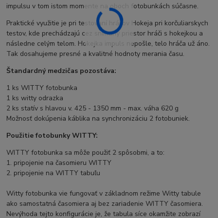
impulsu v tom istom momente na oboch fotobunkách súčasne.
Praktické využitie je pri testovaní hráčov Hokeja pri korčuliarskych
testov, kde prechádzajú cez snímaný priestor hráči s hokejkou a
následne celým telom. Hokejka impuls nepošle, telo hráča už áno.
Tak dosahujeme presné a kvalitné hodnoty merania času.
Štandardný medzičas pozostáva:
1 ks WITTY fotobunka
1 ks witty odrazka
2 ks statív s hlavou v. 425 - 1350 mm - max. váha 620 g
Možnosť dokúpenia káblika na synchronizáciu 2 fotobuniek.
Použitie fotobunky WITTY:
WITTY fotobunka sa môže použiť 2 spôsobmi, a to:
1. pripojenie na časomieru WITTY
2. pripojenie na WITTY tabuľu
Witty fotobunka vie fungovať v základnom režime Witty tabule
ako samostatná časomiera aj bez zariadenie WITTY časomiera.
Nevýhoda tejto konfigurácie je, že tabula síce okamžite zobrazí