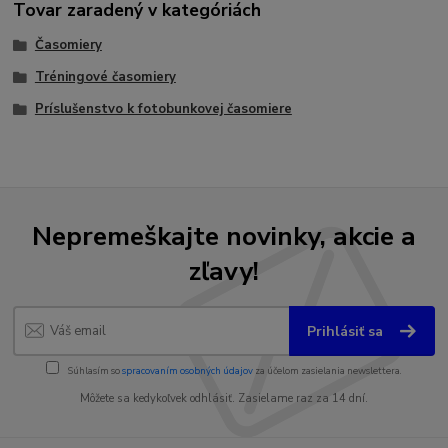
Tovar zaradený v kategóriách
Časomiery
Tréningové časomiery
Príslušenstvo k fotobunkovej časomiere
Nepremeškajte novinky, akcie a
zľavy!
Prihlásiť sa
Súhlasím so
spracovaním osobných údajov
za účelom zasielania newslettera.
Môžete sa kedykoľvek odhlásiť. Zasielame raz za 14 dní.