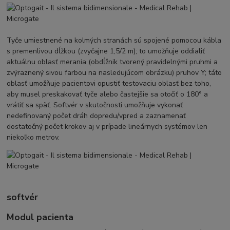
Tyče umiestnené na kolmých stranách sú spojené pomocou kábla
s premenlivou dĺžkou (zvyčajne 1,5/2 m); to umožňuje oddialiť
aktuálnu oblasť merania (obdĺžnik tvorený pravidelnými pruhmi a
zvýraznený sivou farbou na nasledujúcom obrázku) pruhov Y; táto
oblasť umožňuje pacientovi opustiť testovaciu oblasť bez toho,
aby musel preskakovať tyče alebo častejšie sa otočiť o 180° a
vrátiť sa späť. Softvér v skutočnosti umožňuje vykonať
nedefinovaný počet dráh dopredu/vpred a zaznamenať
dostatočný počet krokov aj v prípade lineárnych systémov len
niekoľko metrov.
softvér
Modul pacienta