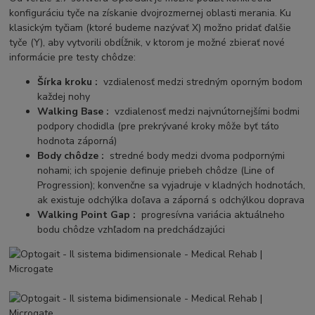
konfiguráciu tyče na získanie dvojrozmernej oblasti merania. Ku
klasickým tyčiam (ktoré budeme nazývať X) možno pridať ďalšie
tyče (Y), aby vytvorili obdĺžnik, v ktorom je možné zbierať nové
informácie pre testy chôdze:
Šírka kroku :
vzdialenosť medzi stredným oporným bodom
každej nohy
Walking Base :
vzdialenosť medzi najvnútornejšími bodmi
podpory chodidla (pre prekrývané kroky môže byť táto
hodnota záporná)
Body chôdze :
stredné body medzi dvoma podpornými
nohami; ich spojenie definuje priebeh chôdze (Line of
Progression); konvenčne sa vyjadruje v kladných hodnotách,
ak existuje odchýlka doľava a záporná s odchýlkou ​​doprava
Walking Point Gap :
progresívna variácia aktuálneho
bodu chôdze vzhľadom na predchádzajúci