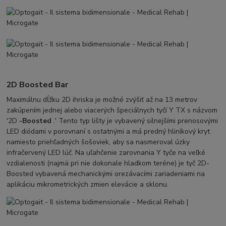
2D Boosted Bar
Maximálnu dĺžku 2D ihriska je možné zvýšiť až na 13 metrov
zakúpením jednej alebo viacerých špeciálnych tyčí Y TX s názvom
'2D
-Boosted
.' Tento typ lišty je vybavený silnejšími prenosovými
LED diódami v porovnaní s ostatnými a má predný hliníkový kryt
namiesto priehľadných šošoviek, aby sa nasmeroval úzky
infračervený LED lúč. Na uľahčenie zarovnania Y tyče na veľké
vzdialenosti (najmä pri nie dokonale hladkom teréne) je tyč 2D-
Boosted vybavená mechanickými orezávacími zariadeniami na
aplikáciu mikrometrických zmien elevácie a sklonu.