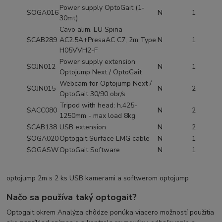
Power supply OptoGait (1-
$OGA016
N
1
30mt)
Cavo alim. EU Spina
$CAB289
AC2.5A+PresaAC C7, 2m Type
N
1
H05VVH2-F
Power supply extension
$OJN012
N
1
Optojump Next / OptoGait
Webcam for Optojump Next /
$OJN015
N
2
OptoGait 30/90 obr/s
Tripod with head: h.425-
$ACC080
N
2
1250mm - max load 8kg
$CAB138
USB extension
N
2
$OGA020
Optogait Surface EMG cable
N
1
$OGASW
OptoGait Software
N
1
optojump 2m s 2 ks USB kamerami a softwerom optojump
Načo sa používa taký optogait?
Optogait okrem Analýza chôdze ponúka viacero možností použitia