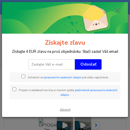
Na našom eshope sa priebežne pracuje a tovar sa priebežne dopĺňa. radi
Vás obslúžime i telefonicky na +421 911 906 066.
0
ks
+421903906066
za
0 €
(Po-Pia, 9-16 hod.)
Menu
Získajte zľavu
Získajte 4 EUR zľavu na prvú objednávku. Stačí zadať Váš email
Hľadať
Odoslať
Úvod
Pomôcky pre trénerov
OPTOGAIT 1m
Súhlasím so
spracovaním osobných údajov
pre účely registrácie.
OPTOGAIT 1m
Prajem si odoberať novinky e-mailom podľa
podmienok spracovania osobných
údajov
.
Novinka
TOP produkt
Zatvoriť