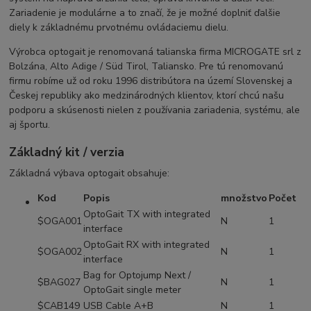
Zariadenie je modulárne a to značí, že je možné doplniť ďalšie
diely k základnému prvotnému ovládaciemu dielu.
Výrobca optogait je renomovaná talianska firma MICROGATE srl z
Bolzána, Alto Adige / Süd Tirol, Taliansko. Pre tú renomovanú
firmu robíme už od roku 1996 distribútora na území Slovenskej a
Českej republiky ako medzinárodných klientov, ktorí chcú našu
podporu a skúsenosti nielen z používania zariadenia, systému, ale
aj športu.
Základný kit / verzia
Základná výbava optogait obsahuje:
Kod
Popis
množstvo
Počet
OptoGait TX with integrated
$OGA001
N
1
interface
OptoGait RX with integrated
$OGA002
N
1
interface
Bag for Optojump Next /
$BAG027
N
1
OptoGait single meter
$CAB149
USB Cable A+B
N
1