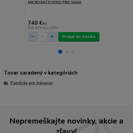
MICROGATE GYKO PRO SADA
Sada svetel
so statívmi
cena od
4 289 €
/
k
740 €
/
ks
cena od
601,63 €
bez DPH
3 486,99 €
b
Pridať do košíka
Tovar zaradený v kategóriách
Pomôcky pre trénerov
Nepremeškajte novinky, akcie a
zľavy!