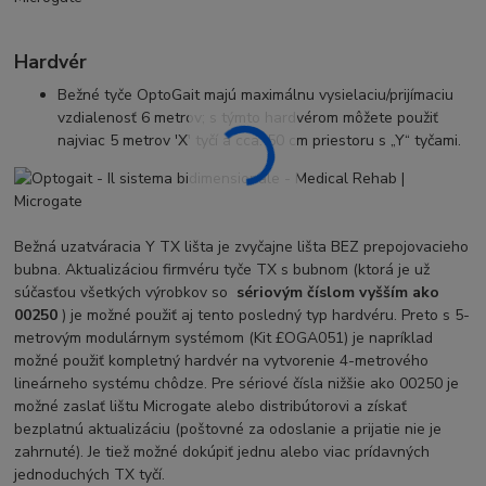
Hardvér
Bežné tyče OptoGait majú maximálnu vysielaciu/prijímaciu
vzdialenosť 6 metrov; s týmto hardvérom môžete použiť
najviac 5 metrov 'X' tyčí a cca. 50 cm priestoru s „Y“ tyčami.
Bežná uzatváracia Y TX lišta je zvyčajne lišta BEZ prepojovacieho
bubna. Aktualizáciou firmvéru tyče TX s bubnom (ktorá je už
súčasťou všetkých výrobkov so
sériovým číslom vyšším ako
00250
) je možné použiť aj tento posledný typ hardvéru. Preto s 5-
metrovým modulárnym systémom (Kit £OGA051) je napríklad
možné použiť kompletný hardvér na vytvorenie 4-metrového
lineárneho systému chôdze. Pre sériové čísla nižšie ako 00250 je
možné zaslať lištu Microgate alebo distribútorovi a získať
bezplatnú aktualizáciu (poštovné za odoslanie a prijatie nie je
zahrnuté). Je tiež možné dokúpiť jednu alebo viac prídavných
jednoduchých TX tyčí.