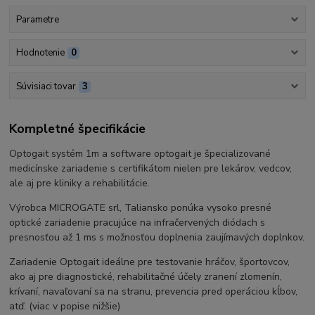
Parametre
Hodnotenie
0
Súvisiaci tovar
3
Kompletné špecifikácie
Optogait systém 1m a software optogait je špecializované
medicínske zariadenie s certifikátom nielen pre lekárov, vedcov,
ale aj pre kliniky a rehabilitácie.
Výrobca MICROGATE srl, Taliansko ponúka vysoko presné
optické zariadenie pracujúce na infračervených diódach s
presnosťou až 1 ms s možnosťou doplnenia zaujímavých doplnkov.
Zariadenie Optogait ideálne pre testovanie hráčov, športovcov,
ako aj pre diagnostické, rehabilitačné účely zranení zlomenín,
krívaní, navaľovaní sa na stranu, prevencia pred operáciou kĺbov,
atď. (viac v popise nižšie)