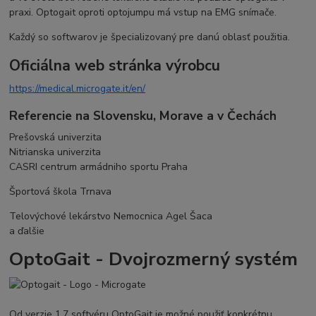
praxi. Optogait oproti optojumpu má vstup na EMG snímače.
Každý so softwarov je špecializovaný pre danú oblasť použitia.
Oficiálna web stránka výrobcu
https://medical.microgate.it/en/
Referencie na Slovensku, Morave a v Čechách
Prešovská univerzita
Nitrianska univerzita
CASRI centrum armádniho sportu Praha
Športová škola Trnava
Telovýchové lekárstvo Nemocnica Agel Šaca
a ďalšie
OptoGait - Dvojrozmerný systém
Od verzie 1.7 softvéru OptoGait je možné použiť konkrétnu