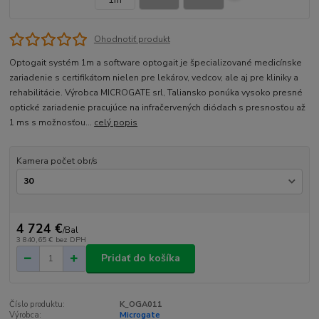
Ohodnotiť produkt
Optogait systém 1m a software optogait je špecializované medicínske
zariadenie s certifikátom nielen pre lekárov, vedcov, ale aj pre kliniky a
rehabilitácie. Výrobca MICROGATE srl, Taliansko ponúka vysoko presné
optické zariadenie pracujúce na infračervených diódach s presnosťou až
1 ms s možnosťou...
celý popis
Kamera počet obr/s
4 724 €
/
Bal
3 840,65 €
bez DPH
Pridať do košíka
Číslo produktu:
K_OGA011
Výrobca:
Microgate