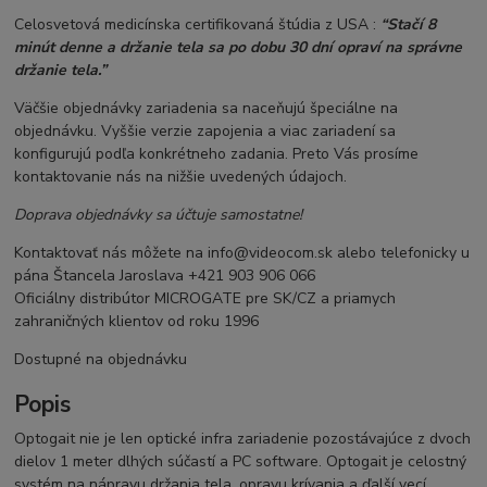
Celosvetová medicínska certifikovaná štúdia z USA :
“Stačí 8
minút denne a držanie tela sa po dobu 30 dní opraví na správne
držanie tela.”
Väčšie objednávky zariadenia sa naceňujú špeciálne na
objednávku. Vyššie verzie zapojenia a viac zariadení sa
konfigurujú podľa konkrétneho zadania. Preto Vás prosíme
kontaktovanie nás na nižšie uvedených údajoch.
Doprava objednávky sa účtuje samostatne!
Kontaktovať nás môžete na info@videocom.sk alebo telefonicky u
pána Štancela Jaroslava +421 903 906 066
Oficiálny distribútor MICROGATE pre SK/CZ a priamych
zahraničných klientov od roku 1996
Dostupné na objednávku
Popis
Optogait nie je len optické infra zariadenie pozostávajúce z dvoch
dielov 1 meter dlhých súčastí a PC software. Optogait je celostný
systém na nápravu držania tela, opravu krívania a ďalší vecí.