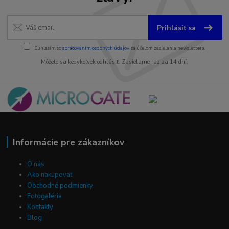
Prihlásiť sa
Súhlasím so
spracovaním osobných údajov
za účelom zasielania newslettera.
Môžete sa kedykoľvek odhlásiť. Zasielame raz za 14 dní.
Informácie pre zákazníkov
O nás
Ako nakupovať
Obchodné podmienky
Fotogaléria
Kontakty
Blog