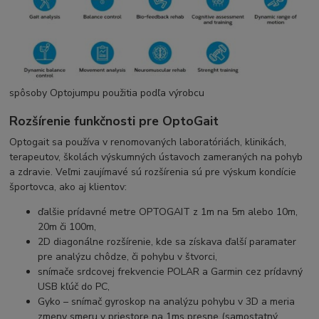
spôsoby Optojumpu použitia podľa výrobcu
Rozšírenie funkčnosti pre OptoGait
Optogait sa používa v renomovaných laboratóriách, klinikách,
terapeutov, školách výskumných ústavoch zameraných na pohyb
a zdravie. Veľmi zaujímavé sú rozšírenia sú pre výskum kondície
športovca, ako aj klientov:
ďalšie prídavné metre OPTOGAIT z 1m na 5m alebo 10m,
20m či 100m,
2D diagonálne rozšírenie, kde sa získava ďalší paramater
pre analýzu chôdze, či pohybu v štvorci,
snímače srdcovej frekvencie POLAR a Garmin cez prídavný
USB kľúč do PC,
Gyko – snímač gyroskop na analýzu pohybu v 3D a meria
zmeny smeru v priestore na 1ms presne (samostatný