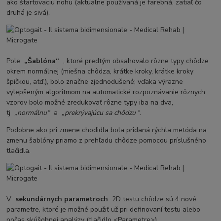
ako štartovaciu nohu (aktuálne používaná je farebná, zatiaľ čo
druhá je sivá).
Pole
„Šablóna“
, ktoré predtým obsahovalo rôzne typy chôdze
okrem normálnej (miešna chôdza, krátke kroky, krátke kroky
špičkou, atď.), bolo značne zjednodušené; vďaka výrazne
vylepšeným algoritmom na automatické rozpoznávanie rôznych
vzorov bolo možné zredukovať rôzne typy iba na dva,
tj
„normálnu“
a
„prekrývajúcu sa chôdzu
“.
Podobne ako pri zmene chodidla bola pridaná rýchla metóda na
zmenu šablóny priamo z prehľadu chôdze pomocou príslušného
tlačidla.
V
sekundárnych parametroch
2D testu chôdze sú 4 nové
parametre, ktoré je možné použiť už pri definovaní testu alebo
počas skúšobnej analýzy (tlačidlo <Parametre>).