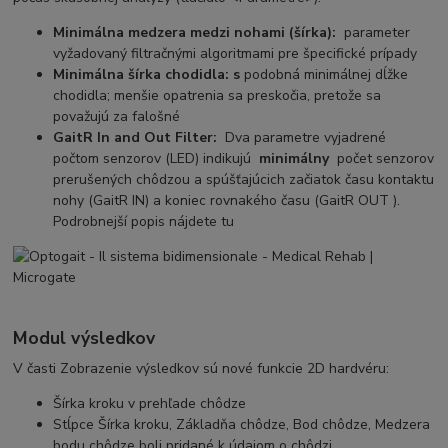
Minimálna medzera medzi nohami (šírka):
parameter
vyžadovaný filtračnými algoritmami pre špecifické prípady
Minimálna šírka chodidla: s
podobná minimálnej dĺžke
chodidla; menšie opatrenia sa preskočia, pretože sa
považujú za falošné
GaitR In and Out Filter:
Dva parametre vyjadrené
počtom senzorov (LED) indikujú
minimálny
počet senzorov
prerušených chôdzou a spúšťajúcich začiatok času kontaktu
nohy (GaitR IN) a koniec rovnakého času (GaitR OUT ).
Podrobnejší popis nájdete tu
Modul výsledkov
V časti Zobrazenie výsledkov sú nové funkcie 2D hardvéru:
Šírka kroku v prehľade chôdze
Stĺpce Šírka kroku, Základňa chôdze, Bod chôdze, Medzera
bodu chôdze boli pridané k údajom o chôdzi