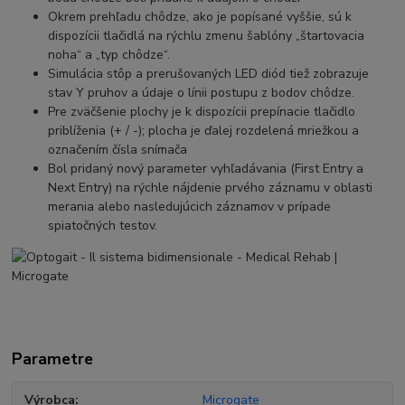
Okrem prehľadu chôdze, ako je popísané vyššie, sú k
dispozícii tlačidlá na rýchlu zmenu šablóny „štartovacia
noha“ a „typ chôdze“.
Simulácia stôp a prerušovaných LED diód tiež zobrazuje
stav Y pruhov a údaje o línii postupu z bodov chôdze.
Pre zväčšenie plochy je k dispozícii prepínacie tlačidlo
priblíženia (+ / -); plocha je ďalej rozdelená mriežkou a
označením čísla snímača
Bol pridaný nový parameter vyhľadávania (First Entry a
Next Entry) na rýchle nájdenie prvého záznamu v oblasti
merania alebo nasledujúcich záznamov v prípade
spiatočných testov.
Parametre
Výrobca
Microgate