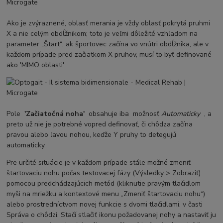
Ako je zvýraznené, oblasť merania je vždy oblasť pokrytá pruhmi
X a nie celým obdĺžnikom; toto je veľmi dôležité vzhľadom na
parameter „Štart“; ak športovec začína vo vnútri obdĺžnika, ale v
každom prípade pred začiatkom X pruhov, musí to byť definované
ako 'MIMO oblasti'
Pole
'Začiatočná noha'
obsahuje iba možnosť
Automaticky
, a
preto už nie je potrebné vopred definovať, či chôdza začína
pravou alebo ľavou nohou, keďže Y pruhy to detegujú
automaticky.
Pre určité situácie je v každom prípade stále možné zmeniť
štartovaciu nohu počas testovacej fázy (Výsledky > Zobraziť)
pomocou predchádzajúcich metód (kliknutie pravým tlačidlom
myši na mriežku a kontextové menu „Zmeniť štartovaciu nohu“)
alebo prostredníctvom novej funkcie s dvomi tlačidlami. v časti
Správa o chôdzi. Stačí stlačiť ikonu požadovanej nohy a nastaviť ju