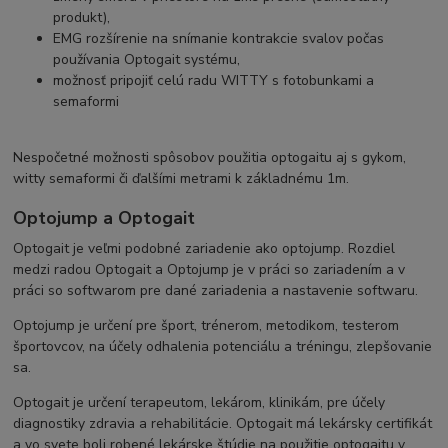
produkt),
EMG rozšírenie na snímanie kontrakcie svalov počas
používania Optogait systému,
možnosť pripojiť celú radu WITTY s fotobunkami a
semaformi
Nespočetné možnosti spôsobov použitia optogaitu aj s gykom,
witty semaformi či ďalšími metrami k základnému 1m.
Optojump a Optogait
Optogait je veľmi podobné zariadenie ako optojump. Rozdiel
medzi radou Optogait a Optojump je v práci so zariadením a v
práci so softwarom pre dané zariadenia a nastavenie softwaru.
Optojump je určení pre šport, trénerom, metodikom, testerom
športovcov, na účely odhalenia potenciálu a tréningu, zlepšovanie
sa.
Optogait je určení terapeutom, lekárom, klinikám, pre účely
diagnostiky zdravia a rehabilitácie. Optogait má lekársky certifikát
a vo svete boli robené lekárske štúdie na použitie optogaitu v