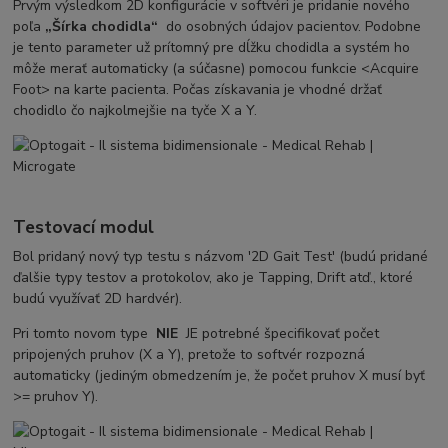
Prvým výsledkom 2D konfigurácie v softvéri je pridanie nového
poľa
„Šírka chodidla“
do osobných údajov pacientov. Podobne
je tento parameter už prítomný pre dĺžku chodidla a systém ho
môže merať automaticky (a súčasne) pomocou funkcie <Acquire
Foot> na karte pacienta. Počas získavania je vhodné držať
chodidlo čo najkolmejšie na tyče X a Y.
Testovací modul
Bol pridaný nový typ testu s názvom '2D Gait Test' (budú pridané
ďalšie typy testov a protokolov, ako je Tapping, Drift atď., ktoré
budú využívať 2D hardvér).
Pri tomto novom type
NIE
JE potrebné špecifikovať počet
pripojených pruhov (X a Y), pretože to softvér rozpozná
automaticky (jediným obmedzením je, že počet pruhov X musí byť
>= pruhov Y).