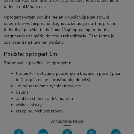
ako napríklad snímanie a kontrola rovnováhy, odhaľovanie a
ladenie nakláňania sa.
Optogait systém ponúka nielen v rukách špecialistov, či
odborníkov veľmi presné diagnostické údaje na 1ms presne.
Jednotlivé použitia taktiež umožňujú optojump prepnúť z
diagnostického módu do módu rehabilitácie. Táto forma je
zobrazená na hlavnom obrázku.
Použitie optogait 1m
Zaujímavé je použitie 1m optogaitu:
trademill – optojump položený na bežiacom páse ( pozn.:
bežiaci pás nie je súčasťou objednávky)
1m na testovanie rýchlosti reakcie
balans
analýza chôdze a držania tela
výskok, skoky
stepping, rýchlosť krokov