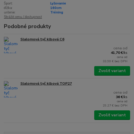
Šport:
Lyžovanie
dĺžka:
160cm
určenie:
Tréning
Strážiť cenu / dostupnosť
Podobné produkty
Slalomová tyč klbová C6
cena od
41,70 €
/
ks
cena od
33,90 €
bez DPH
Zvoliť variant
Slalomová tyč klbová TOP27
cena od
36 €
/
ks
cena od
29,27 €
bez DPH
Zvoliť variant