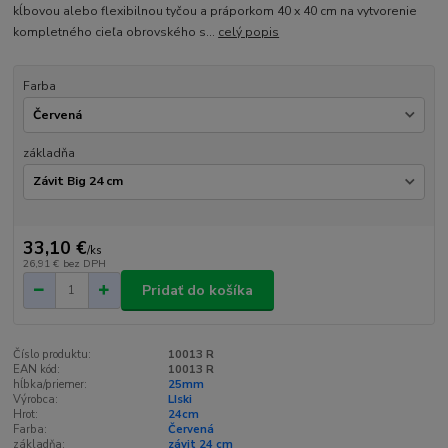
kĺbovou alebo flexibilnou tyčou a práporkom 40 x 40 cm na vytvorenie
kompletného cieľa obrovského s...
celý popis
Farba
základňa
33,10 €
/
ks
26,91 €
bez DPH
Pridať do košíka
Číslo produktu:
10013 R
EAN kód:
10013 R
hĺbka/priemer:
25mm
Výrobca:
LIski
Hrot:
24cm
Farba:
Červená
základňa:
závit 24 cm