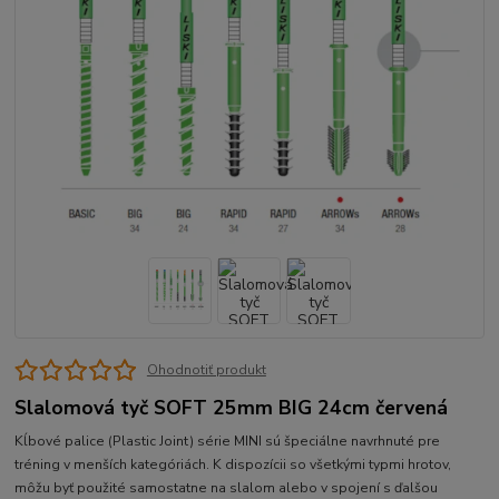
Ohodnotiť produkt
Slalomová tyč SOFT 25mm BIG 24cm červená
Kĺbové palice (Plastic Joint) série MINI sú špeciálne navrhnuté pre
tréning v menších kategóriách. K dispozícii so všetkými typmi hrotov,
môžu byť použité samostatne na slalom alebo v spojení s ďalšou