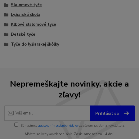
Slalomové tyče
Lyžiarská škola
Klbové slalomové tyče
Detské tyče
Tyče do lyžiarskej škôlky
Nepremeškajte novinky, akcie a
zľavy!
Prihlásiť sa
Súhlasím so
spracovaním osobných údajov
za účelom zasielania newslettera.
Môžete sa kedykoľvek odhlásiť. Zasielame raz za 14 dní.