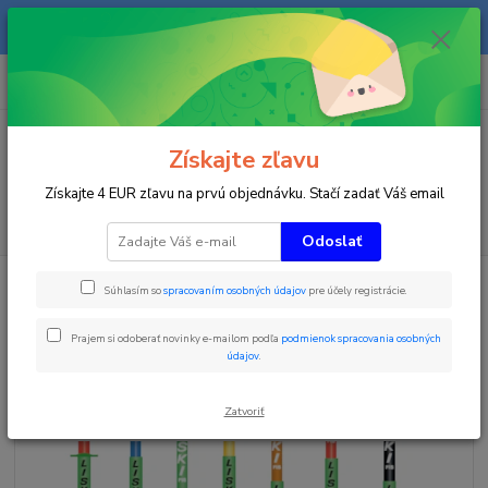
Na našom eshope sa priebežne pracuje a tovar sa priebežne dopĺňa. radi
Vás obslúžime i telefonicky na +421 911 906 066.
0
ks
+421903906066
za
0 €
(Po-Pia, 9-16 hod.)
Menu
Získajte zľavu
Získajte 4 EUR zľavu na prvú objednávku. Stačí zadať Váš email
Hľadať
Odoslať
Úvod
Zimné športy
Slalomová tyč SOFT 25mm BIG 24cm červená
Súhlasím so
spracovaním osobných údajov
pre účely registrácie.
Slalomová tyč SOFT 25mm BIG
Prajem si odoberať novinky e-mailom podľa
podmienok spracovania osobných
24cm červená
údajov
.
Akcia
TOP produkt
Zatvoriť