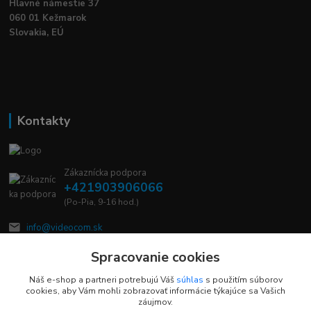
Hlavné námestie 37
060 01 Kežmarok
Slovakia, EÚ
Kontakty
Zákaznícka podpora
+421903906066
(Po-Pia, 9-16 hod.)
info@videocom.sk
Spracovanie cookies
Náš e-shop a partneri potrebujú Váš
súhlas
s použitím súborov
cookies, aby Vám mohli zobrazovať informácie týkajúce sa Vašich
záujmov.