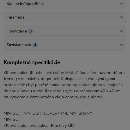
Kompletné špecifikácie
Parametre
Hodnotenie
0
Súvisiaci tovar
4
Kompletné špecifikácie
Kĺbové palice (Plastic Joint) série MINI sú špeciálne navrhnuté pre
tréning v menších kategóriách. K dispozícii so všetkými typmi
hrotov, môžu byť použité samostatne na slalom alebo v spojení s
ďalšou kĺbovou alebo flexibilnou tyčou a práporkom 40 x 40 cm
na vytvorenie kompletného cieľa obrovského slalomu.
MINI SOFTMINI LIGHTCOVERY PRE MINI BRÁNY
MINI SOFT
Kĺbová slalomová palica „Plastový kĺb“.