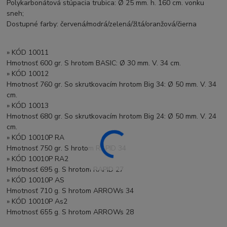
Polykarbonátová stúpacia trubica: Ø 25 mm. h. 160 cm. vonku
sneh;
Dostupné farby: červená/modrá/zelená/žltá/oranžová/čierna
» KÓD 10011
Hmotnosť 600 gr. S hrotom BASIC: Ø 30 mm. V. 34 cm.
» KÓD 10012
Hmotnosť 760 gr. So skrutkovacím hrotom Big 34: Ø 50 mm. V. 34
cm.
» KÓD 10013
Hmotnosť 680 gr. So skrutkovacím hrotom Big 24: Ø 50 mm. V. 24
cm.
» KÓD 10010P RA
Hmotnosť 750 gr. S hrotom RAPID 34
» KÓD 10010P RA2
Hmotnosť 695 g. S hrotom RAPID 27
» KÓD 10010P AS
Hmotnosť 710 g. S hrotom ARROWs 34
» KÓD 10010P As2
Hmotnosť 655 g. S hrotom ARROWs 28