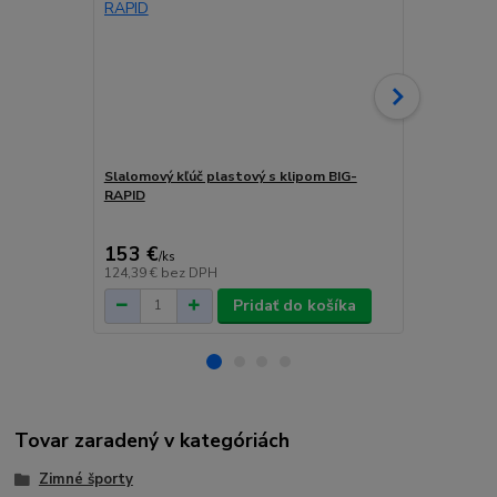
Slalomový kľúč plastový s klipom BIG-
Vídiový vrtá
RAPID
trojhranné 
cena od
188,20 
153 €
/
ks
cena od
124,39 €
bez DPH
153,01 €
bez
Pridať do košíka
Tovar zaradený v kategóriách
Zimné športy