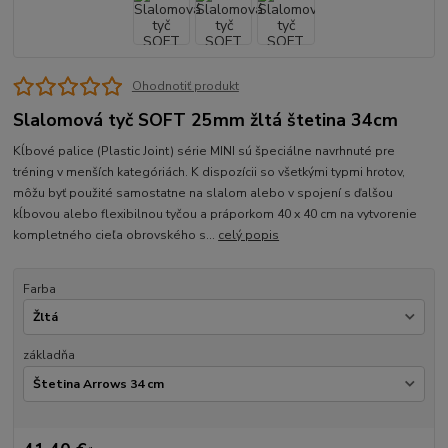
Ohodnotiť produkt
Slalomová tyč SOFT 25mm žltá štetina 34cm
Kĺbové palice (Plastic Joint) série MINI sú špeciálne navrhnuté pre
tréning v menších kategóriách. K dispozícii so všetkými typmi hrotov,
môžu byť použité samostatne na slalom alebo v spojení s ďalšou
kĺbovou alebo flexibilnou tyčou a práporkom 40 x 40 cm na vytvorenie
kompletného cieľa obrovského s...
celý popis
Farba
základňa