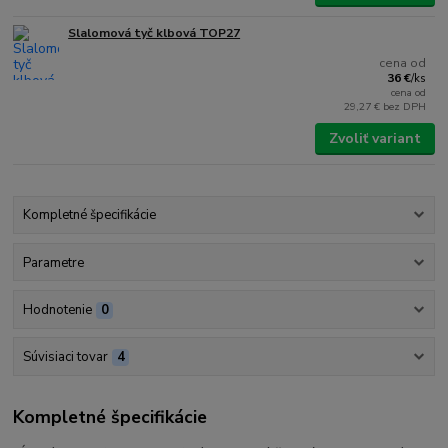
Slalomová tyč klbová TOP27
cena od
36 €
/
ks
cena od
29,27 €
bez DPH
Zvoliť variant
Kompletné špecifikácie
Parametre
Hodnotenie
0
Súvisiaci tovar
4
Kompletné špecifikácie