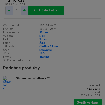
41,40 €
/
ks
33,66 €
bez DPH
Pridať do košíka
Číslo produktu:
10010P As Y
EAN kód:
10010P As Y
hĺbka/priemer:
25mm
Výrobca:
LIski
Hrot:
34cm
Farba:
Žltá
základňa:
štetina 34 cm
Šport:
Lyžovanie
dĺžka:
160cm
určenie:
Tréning
Strážiť cenu / dostupnosť
Podobné produkty
Slalomová tyč klbová C6
cena od
41,70 €
/
ks
cena od
33,90 €
bez DPH
Zvoliť variant