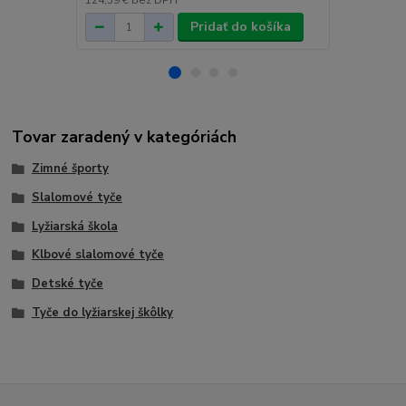
124,39 €
bez DPH
153,01 €
bez
Pridať do košíka
Tovar zaradený v kategóriách
Zimné športy
Slalomové tyče
Lyžiarská škola
Klbové slalomové tyče
Detské tyče
Tyče do lyžiarskej škôlky