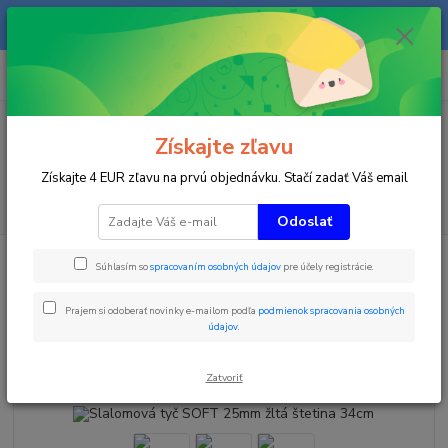
Na našom eshope sa priebežne pracuje a tovar sa priebežne dopĺňa. radi
Vás obslúžime i telefonicky na +421 911 906 066.
0
ks
+421903906066
za
0 €
(Po-Pia, 9-16 hod.)
Menu
Získajte zľavu
Získajte 4 EUR zľavu na prvú objednávku. Stačí zadať Váš email
Hľadať
Odoslať
Úvod
Zimné športy
Slalomová tyč SOFT 25mm žltá štetina 34cm
Súhlasím so
spracovaním osobných údajov
pre účely registrácie.
Slalomová tyč SOFT 25mm žltá
Prajem si odoberať novinky e-mailom podľa
podmienok spracovania osobných
štetina 34cm
údajov
.
Akcia
TOP produkt
Zatvoriť