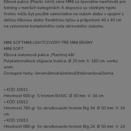
Kĺbové palice (Plastic Joint) série MINI sú špeciálne navrhnuté pre
tréning v menších kategóriách. K dispozícii so všetkými typmi
hrotov, môžu byť použité samostatne na slalom alebo v spojení s
ďalšou kĺbovou alebo flexibilnou tyčou a práporkom 40 x 40 cm
na vytvorenie kompletného cieľa obrovského slalomu.
MINI SOFTMINI LIGHTCOVERY PRE MINI BRÁNY
MINI SOFT
Kĺbová slalomová palica „Plastový kĺb“.
Polykarbonátová stúpacia trubica: Ø 25 mm. h. 160 cm. vonku
sneh;
Dostupné farby: červená/modrá/zelená/žltá/oranžová/čierna
» KÓD 10011
Hmotnosť 600 gr. S hrotom BASIC: Ø 30 mm. V. 34 cm.
» KÓD 10012
Hmotnosť 760 gr. So skrutkovacím hrotom Big 34: Ø 50 mm. V. 34
cm.
» KÓD 10013
Hmotnosť 680 gr. So skrutkovacím hrotom Big 24: Ø 50 mm. V. 24