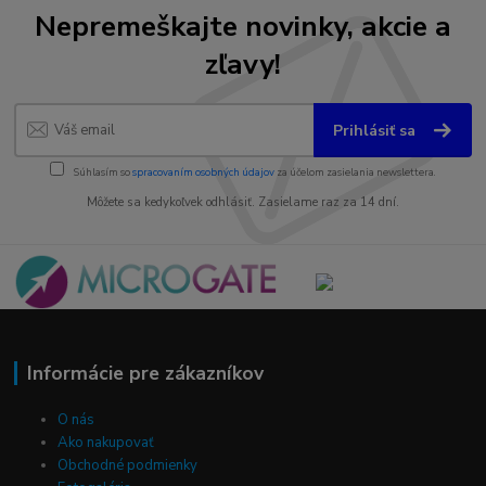
Nepremeškajte novinky, akcie a
zľavy!
Prihlásiť sa
Súhlasím so
spracovaním osobných údajov
za účelom zasielania newslettera.
Môžete sa kedykoľvek odhlásiť. Zasielame raz za 14 dní.
Informácie pre zákazníkov
O nás
Ako nakupovať
Obchodné podmienky