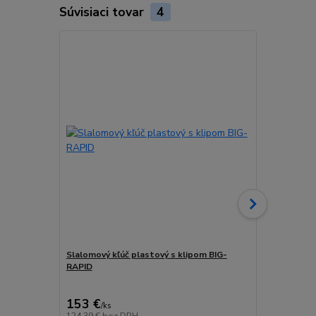
Súvisiaci tovar
4
Slalomový kľúč plastový s klipom BIG-
Vídiový vrtá
RAPID
trojhranné 
cena od
188,20 
153 €
/
ks
cena od