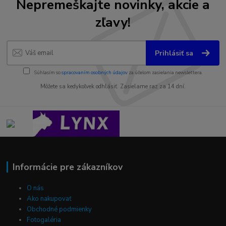
Nepremeškajte novinky, akcie a
zľavy!
Prihlásiť sa
Súhlasím so
spracovaním osobných údajov
za účelom zasielania newslettera.
Môžete sa kedykoľvek odhlásiť. Zasielame raz za 14 dní.
Informácie pre zákazníkov
O nás
Ako nakupovať
Obchodné podmienky
Fotogaléria