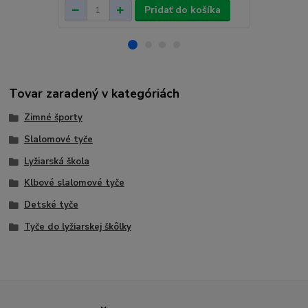
Pridať do košíka
Tovar zaradený v kategóriách
Zimné športy
Slalomové tyče
Lyžiarská škola
Klbové slalomové tyče
Detské tyče
Tyče do lyžiarskej škôlky