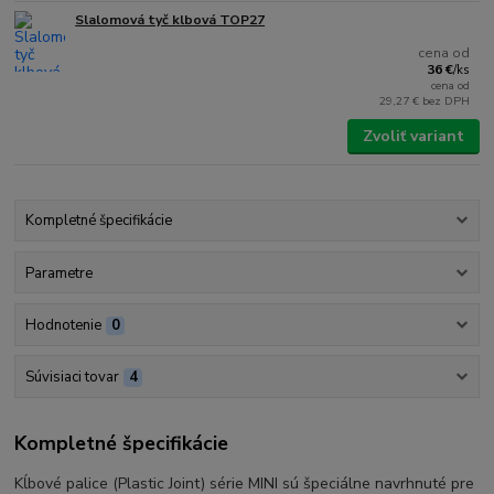
Slalomová tyč klbová TOP27
cena od
36 €
/
ks
cena od
29,27 €
bez DPH
Zvoliť variant
Kompletné špecifikácie
Parametre
Hodnotenie
0
Súvisiaci tovar
4
Kompletné špecifikácie
Kĺbové palice (Plastic Joint) série MINI sú špeciálne navrhnuté pre