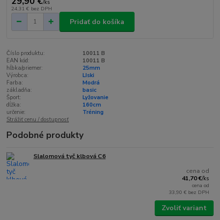
29,90 €
/
ks
24,31 €
bez DPH
Pridať do košíka
Číslo produktu:
10011 B
EAN kód:
10011 B
hĺbka/priemer:
25mm
Výrobca:
LIski
Farba:
Modrá
základňa:
basic
Šport:
Lyžovanie
dĺžka:
160cm
určenie:
Tréning
Strážiť cenu / dostupnosť
Podobné produkty
Slalomová tyč klbová C6
cena od
41,70 €
/
ks
cena od
33,90 €
bez DPH
Zvoliť variant