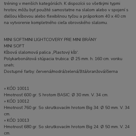
tréning v menších kategóriách. K dispozícii so všetkými typmi
hrotov, môžu byť použité samostatne na slalom alebo v spojení s
ďalšou kĺbovou alebo flexibilnou tyčou a práporkom 40 x 40 cm
na vytvorenie kompletného cieľa obrovského slalomu.
MINI SOFTMINI LIGHTCOVERY PRE MINI BRÁNY
MINI SOFT
Kĺbová slalomová palica „Plastový kĺb“.
Polykarbonátová stúpacia trubica: Ø 25 mm. h. 160 cm. vonku
sneh;
Dostupné farby: červená/modrá/zelená/žltá/oranžová/čierna
» KÓD 10011
Hmotnosť 600 gr. S hrotom BASIC: Ø 30 mm. V. 34 cm.
» KÓD 10012
Hmotnosť 760 gr. So skrutkovacím hrotom Big 34: Ø 50 mm. V. 34
cm.
» KÓD 10013
Hmotnosť 680 gr. So skrutkovacím hrotom Big 24: Ø 50 mm. V. 24
cm.