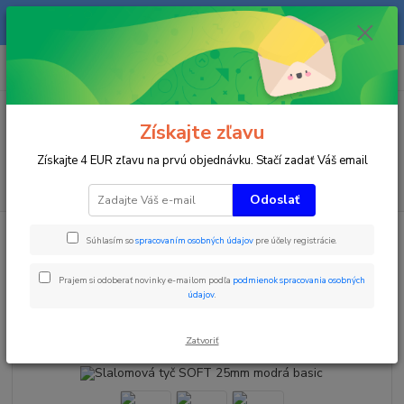
Na našom eshope sa priebežne pracuje a tovar sa priebežne dopĺňa. radi
Vás obslúžime i telefonicky na +421 911 906 066.
0
ks
+421903906066
za
0 €
(Po-Pia, 9-16 hod.)
Menu
Získajte zľavu
Získajte 4 EUR zľavu na prvú objednávku. Stačí zadať Váš email
Hľadať
Odoslať
Úvod
Zimné športy
Slalomová tyč SOFT 25mm modrá basic
Súhlasím so
spracovaním osobných údajov
pre účely registrácie.
Slalomová tyč SOFT 25mm
Prajem si odoberať novinky e-mailom podľa
podmienok spracovania osobných
modrá basic
údajov
.
Akcia
TOP produkt
Zatvoriť