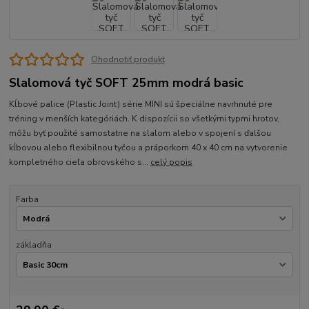
Ohodnotiť produkt
Slalomová tyč SOFT 25mm modrá basic
Kĺbové palice (Plastic Joint) série MINI sú špeciálne navrhnuté pre
tréning v menších kategóriách. K dispozícii so všetkými typmi hrotov,
môžu byť použité samostatne na slalom alebo v spojení s ďalšou
kĺbovou alebo flexibilnou tyčou a práporkom 40 x 40 cm na vytvorenie
kompletného cieľa obrovského s...
celý popis
Farba
základňa