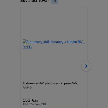
Súvisiaci tovar
4
Slalomový kľúč plastový s klipom BIG-
Vídiový vrtá
RAPID
trojhranné 
cena od
188,20 
153 €
/
ks
cena od
124,39 €
bez DPH
153,01 €
bez