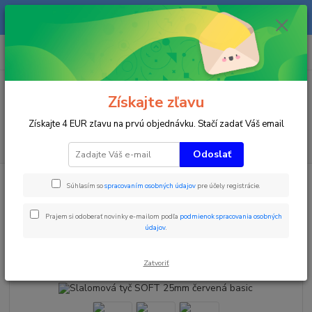
Na našom eshope sa priebežne pracuje a tovar sa priebežne dopĺňa. radi
Vás obslúžime i telefonicky na +421 911 906 066.
0
ks
+421903906066
za
0 €
(Po-Pia, 9-16 hod.)
Menu
Získajte zľavu
Získajte 4 EUR zľavu na prvú objednávku. Stačí zadať Váš email
Hľadať
Odoslať
Úvod
Zimné športy
Slalomová tyč SOFT 25mm červená basic
Súhlasím so
spracovaním osobných údajov
pre účely registrácie.
Slalomová tyč SOFT 25mm
Prajem si odoberať novinky e-mailom podľa
podmienok spracovania osobných
červená basic
údajov
.
Akcia
TOP produkt
Zatvoriť