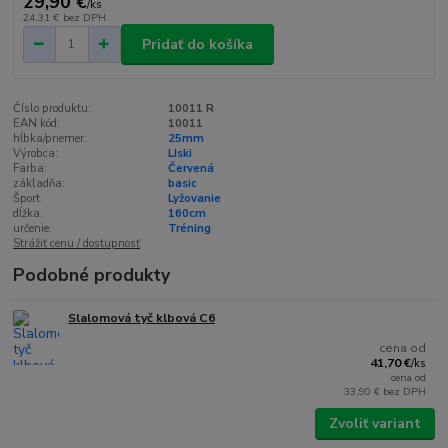
29,90 €
/
ks
24,31 €
bez DPH
Pridať do košíka
Číslo produktu:
10011 R
EAN kód:
10011
hĺbka/priemer:
25mm
Výrobca:
LIski
Farba:
Červená
základňa:
basic
Šport:
Lyžovanie
dĺžka:
160cm
určenie:
Tréning
Strážiť cenu / dostupnosť
Podobné produkty
Slalomová tyč klbová C6
cena od
41,70 €
/
ks
cena od
33,90 €
bez DPH
Zvoliť variant