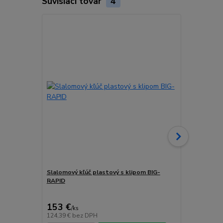
Súvisiaci tovar
4
Slalomový kľúč plastový s klipom BIG-
Vídiový vrtá
RAPID
trojhranné 
cena od
188,20 
153 €
/
ks
cena od
124,39 €
bez DPH
153,01 €
bez