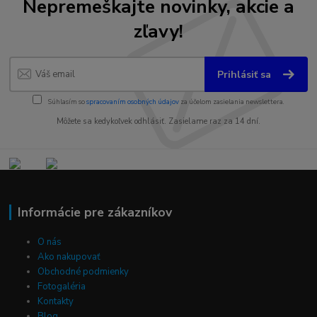
Nepremeškajte novinky, akcie a
zľavy!
Prihlásiť sa
Súhlasím so
spracovaním osobných údajov
za účelom zasielania newslettera.
Môžete sa kedykoľvek odhlásiť. Zasielame raz za 14 dní.
Informácie pre zákazníkov
O nás
Ako nakupovať
Obchodné podmienky
Fotogaléria
Kontakty
Blog