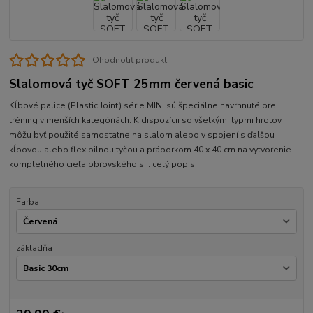
Ohodnotiť produkt
Slalomová tyč SOFT 25mm červená basic
Kĺbové palice (Plastic Joint) série MINI sú špeciálne navrhnuté pre
tréning v menších kategóriách. K dispozícii so všetkými typmi hrotov,
môžu byť použité samostatne na slalom alebo v spojení s ďalšou
kĺbovou alebo flexibilnou tyčou a práporkom 40 x 40 cm na vytvorenie
kompletného cieľa obrovského s...
celý popis
Farba
základňa