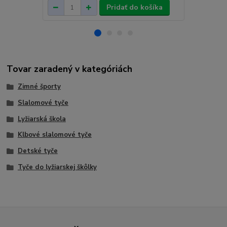
Pridať do košíka
Tovar zaradený v kategóriách
Zimné športy
Slalomové tyče
Lyžiarská škola
Klbové slalomové tyče
Detské tyče
Tyče do lyžiarskej škôlky