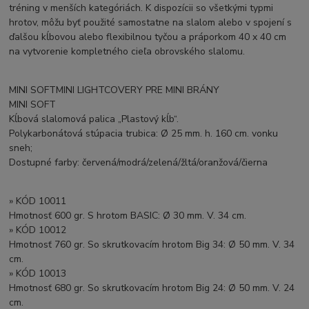
tréning v menších kategóriách. K dispozícii so všetkými typmi
hrotov, môžu byť použité samostatne na slalom alebo v spojení s
ďalšou kĺbovou alebo flexibilnou tyčou a práporkom 40 x 40 cm
na vytvorenie kompletného cieľa obrovského slalomu.
MINI SOFTMINI LIGHTCOVERY PRE MINI BRÁNY
MINI SOFT
Kĺbová slalomová palica „Plastový kĺb“.
Polykarbonátová stúpacia trubica: Ø 25 mm. h. 160 cm. vonku
sneh;
Dostupné farby: červená/modrá/zelená/žltá/oranžová/čierna
» KÓD 10011
Hmotnosť 600 gr. S hrotom BASIC: Ø 30 mm. V. 34 cm.
» KÓD 10012
Hmotnosť 760 gr. So skrutkovacím hrotom Big 34: Ø 50 mm. V. 34
cm.
» KÓD 10013
Hmotnosť 680 gr. So skrutkovacím hrotom Big 24: Ø 50 mm. V. 24
cm.