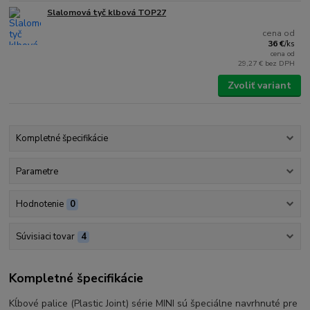
Slalomová tyč klbová TOP27
cena od
36 €
/
ks
cena od
29,27 €
bez DPH
Zvoliť variant
Kompletné špecifikácie
Parametre
Hodnotenie
0
Súvisiaci tovar
4
Kompletné špecifikácie
Kĺbové palice (Plastic Joint) série MINI sú špeciálne navrhnuté pre