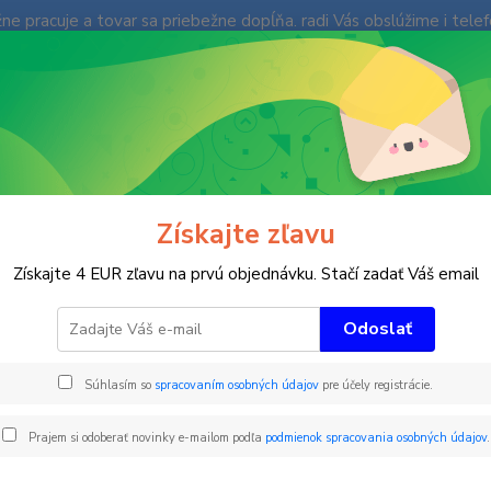
e pracuje a tovar sa priebežne dopĺňa. radi Vás obslúžime i tele
enky
Fotogaléria
Ochrana súkromia
Kontakty
Blog
Neviet
Hľadať
+421
(Po-Pi
omôcky pre trénerov
Vídiový vrták ALU ECO pr. 38 x 540mm - trojhra
Získajte zľavu
ový vrták ALU ECO pr. 38 x 540
Získajte 4 EUR zľavu na prvú objednávku. Stačí zadať Váš email
mm
Odoslať
Súhlasím so
spracovaním osobných údajov
pre účely registrácie.
Odľahč
tréner
Prajem si odoberať novinky e-mailom podľa
podmienok spracovania osobných údajov
.