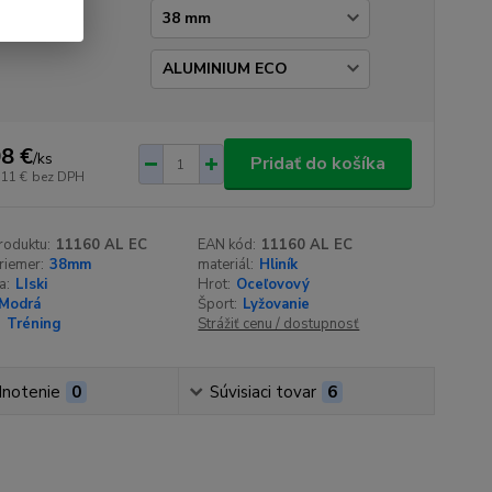
emer
p
8 €
/
ks
Pridať do košíka
,11 €
bez DPH
roduktu:
11160 AL EC
EAN kód:
11160 AL EC
riemer:
38mm
materiál:
Hliník
a:
LIski
Hrot:
Oceľovový
Modrá
Šport:
Lyžovanie
:
Tréning
Strážiť cenu / dostupnosť
notenie
0
Súvisiaci tovar
6