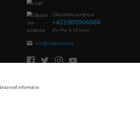
Zákaznícka podpora
+421903906066
(Po-Pia, 9-16 hod.)
info@videocom.sk
brazovať informácie
Vytvorené na
Eshop-rychlo.sk