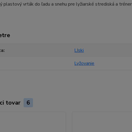
 plastový vrták do ľadu a snehu pre lyžiarské strediská a tréner
etre
ca
LIski
Lyžovanie
ci tovar
6