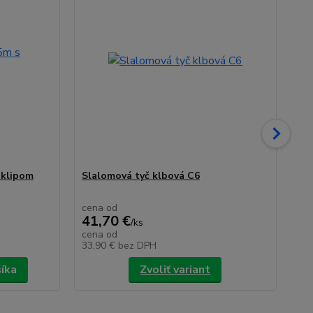
 klipom
Slalomová tyč klbová C6
Sl
cena od
ce
41,70 €
36
/
ks
cena od
ce
33,90 €
bez DPH
29
šíka
Zvoliť variant