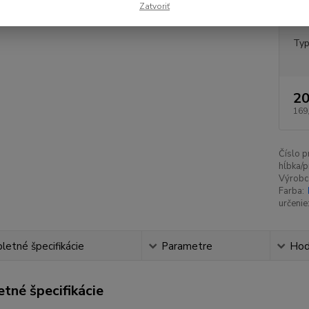
Zatvoriť
pri
Ty
20
169
Číslo p
hĺbka/p
Výrobc
Farba:
určenie
etné špecifikácie
Parametre
Hod
tné špecifikácie