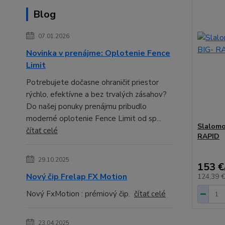
Blog
07.01.2026
Novinka v prenájme: Oplotenie Fence
Limit
Potrebujete dočasne ohraničiť priestor
rýchlo, efektívne a bez trvalých zásahov?
Do našej ponuky prenájmu pribudlo
moderné oplotenie Fence Limit od sp...
Slalomo
čítať celé
RAPID
29.10.2025
153 €
Nový čip Frelap FX Motion
124,39 
Nový FxMotion : prémiový čip.
čítať celé
23.04.2025