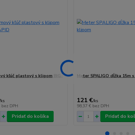
vý kľúč plastový s klipom BIG-
Meter SPALIGO dĺžka 15m s
121 €
/
ks
/
ks
€
bez DPH
98,37 €
bez DPH
Pridať do košíka
Pridať do ko