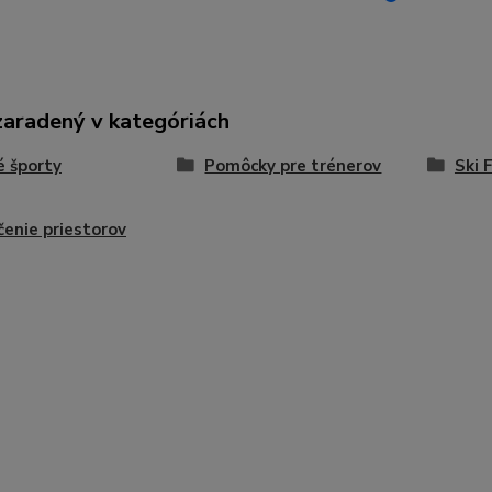
zaradený v kategóriách
 športy
Pomôcky pre trénerov
Ski 
enie priestorov