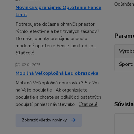
Odľahčený
Novinka v prenájme: Oplotenie Fence
Limit
Potrebujete dočasne ohraničiť priestor
rýchlo, efektívne a bez trvalých zásahov?
Param
Do našej ponuky prenájmu pribudlo
moderné oplotenie Fence Limit od sp...
Výrob
čítať celé
Šport
02.01.2025
Mobilná Veľkoplošná Led obrazovka
Mobilná Veľkoplošná obrazovka 3,5 x 2m
na Vaše podujatie Ak organizujete
podujatie a chcete sa odlíšiť od ostatných
Súvisia
podujatí, priniesť návštevníko...
čítať celé
Zobraziť všetky novinky