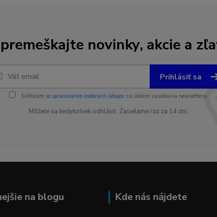
premeškajte novinky, akcie a zľa
Prihlásiť sa
Súhlasím so
spracovaním osobných údajov
za účelom zasielania newslettera.
Môžete sa kedykoľvek odhlásiť. Zasielame raz za 14 dní.
nejšie na blogu
Kde nás nájdete