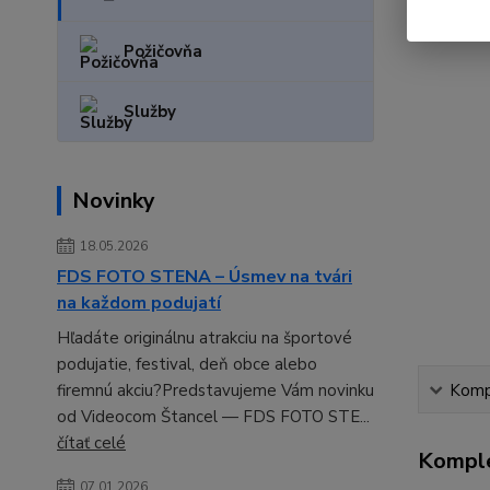
Požičovňa
Služby
Novinky
18.05.2026
FDS FOTO STENA – Úsmev na tvári
na každom podujatí
Hľadáte originálnu atrakciu na športové
podujatie, festival, deň obce alebo
firemnú akciu?Predstavujeme Vám novinku
Kompl
od Videocom Štancel — FDS FOTO STE...
čítať celé
Komple
07.01.2026