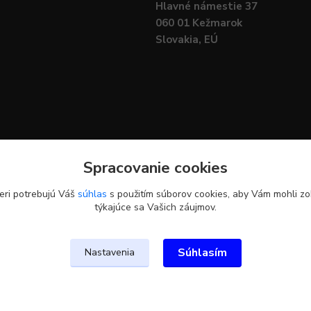
Hlavné námestie 37
060 01 Kežmarok
Slovakia, EÚ
Spracovanie cookies
eri potrebujú Váš
súhlas
s použitím súborov cookies, aby Vám mohli zo
týkajúce sa Vašich záujmov.
Upravit sběr cookies.
Súhlasím
Nastavenia