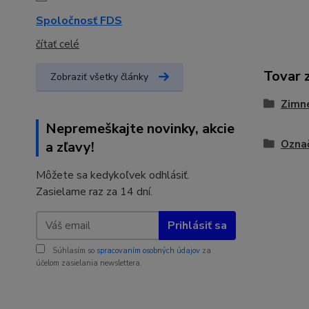
Spoločnosť FDS
čítať celé
Tovar 
Zobraziť všetky články
Zimné
Nepremeškajte novinky, akcie
Označ
a zľavy!
Môžete sa kedykoľvek odhlásiť.
Zasielame raz za 14 dní.
Prihlásiť sa
Súhlasím so
spracovaním osobných údajov
za
účelom zasielania newslettera.