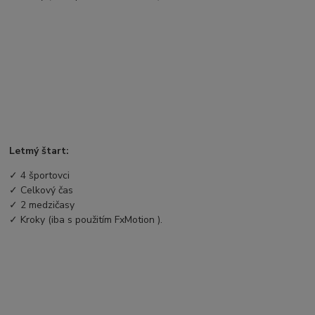
Letmý štart:
✓
4 športovci
✓
Celkový čas
✓
2 medzičasy
✓
Kroky (iba s použitím
FxMotion
).