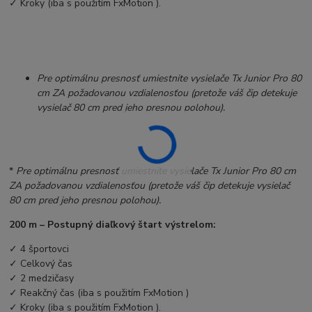
✓
Kroky (iba s použitím
FxMotion
).
Pre optimálnu presnosť umiestnite vysielače Tx Junior Pro 80
cm ZA požadovanou vzdialenosťou (pretože váš čip detekuje
vysielač 80 cm pred jeho presnou polohou).
*
Pre optimálnu presnosť umiestnite vysielače Tx Junior Pro 80 cm
ZA požadovanou vzdialenosťou (pretože váš čip detekuje vysielač
80 cm pred jeho presnou polohou).
200 m – Postupný diaľkový štart výstrelom:
✓
4 športovci
✓
Celkový čas
✓
2 medzičasy
✓
Reakčný čas (iba s použitím
FxMotion
)
✓
Kroky (iba s použitím
FxMotion
).