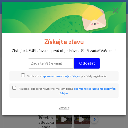
Na našom eshope sa priebežne pracuje a tovar sa priebežne dopĺňa. radi
Vás obslúžime i telefonicky na +421 911 906 066.
0
ks
+421903906066
za
0 €
(Po-Pia, 9-16 hod.)
Menu
Získajte zľavu
Hľadať
Získajte 4 EUR zľavu na prvú objednávku. Stačí zadať Váš email
Odoslať
Úvod
Časomiery
Tréningové časomiery
Freelap atletická sada 424 E
starter
Súhlasím so
spracovaním osobných údajov
pre účely registrácie.
Freelap atletická sada 424 E
starter
Prajem si odoberať novinky e-mailom podľa
podmienok spracovania osobných
údajov
.
Zatvoriť