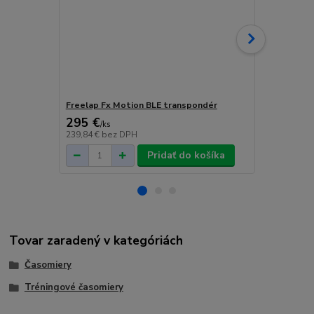
Freelap Fx Motion BLE transpondér
Freelap TX J
295 €
167,20 
/
ks
239,84 €
bez DPH
135,93 €
bez
Pridať do košíka
Tovar zaradený v kategóriách
Časomiery
Tréningové časomiery