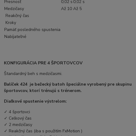
Presnosť
0,02 s
0,02 s
Medzičasy
Až
10
Až
5
Reakčný čas
Kroky
Pamäť posledného spustenia
Nabíjateľné
KONFIGURÁCIA PRE 4 ŠPORTOVCOV
Štandardný beh s medzičasmi.
Balíček 424
je bežecký batoh špeciálne vyrobený pre skupinu
športovcov, ktorí trénujú s trénerom.
Diaľkové spustenie výstrelom:
✓
4 športovci
✓
Celkový čas
✓
2 medzičasy
✓
Reakčný čas (iba s použitím
FxMotion
)