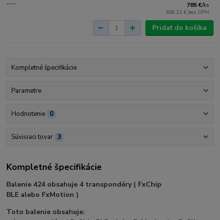
785 €
/
ks
638,21 €
bez DPH
Pridať do košíka
Kompletné špecifikácie
Parametre
Hodnotenie
0
Súvisiaci tovar
3
Kompletné špecifikácie
Balenie 424
obsahuje 4 transpondéry (
FxChip
BLE
alebo
FxMotion
)
Toto balenie obsahuje: