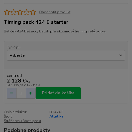
Ohodnotiť produkt
Timing pack 424 E starter
Balíček 424 Bežecký batoh pre skupinový tréning
celý popis
Typ čipu
cena od
2 128 €
/
ks
od
1 730,08 €
bez DPH
Pridať do košíka
Číslo produktu:
BT424 E
Šport:
Atletika
Strážiť cenu / dostupnosť
Podobné produkty