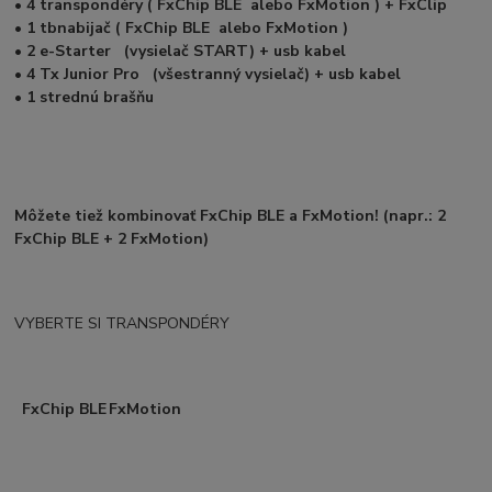
• 4 transpondéry ( FxChip BLE alebo FxMotion ) + FxClip
• 1 tbnabijač ( FxChip BLE alebo FxMotion )
• 2 e-Starter (vysielač START) + usb kabel
• 4 Tx Junior Pro (všestranný vysielač) + usb kabel
• 1 strednú brašňu
Môžete tiež kombinovať FxChip BLE a FxMotion! (napr.: 2
FxChip BLE + 2 FxMotion)
VYBERTE SI TRANSPONDÉRY
FxChip BLE
FxMotion